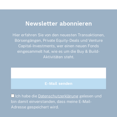
Varianten
auf.
Die
Optionen
Newsletter abonnieren
können
auf
der
Hier erfahren Sie von den neuesten Transaktionen,
Produktseite
Börsengängen, Private Equity-Deals und Venture
gewählt
Capital-Investments, wer einen neuen Fonds
werden
eingesammelt hat, wie es um die Buy & Build-
Aktivitäten steht.
Ich habe die
Datenschutzerklärung
gelesen und
bin damit einverstanden, dass meine E-Mail-
Adresse gespeichert wird.