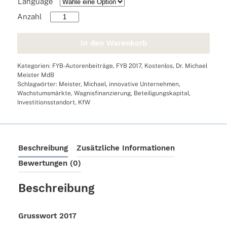
Language
Grusswort
2017
Menge
In den Warenkorb
Kategorien:
FYB-Autorenbeiträge
,
FYB 2017
,
Kostenlos
,
Dr. Michael
Meister MdB
Schlagwörter:
Meister
,
Michael
,
innovative Unternehmen
,
Wachstumsmärkte
,
Wagnisfinanzierung
,
Beteiligungskapital
,
Investitionsstandort
,
KfW
Beschreibung
Zusätzliche Informationen
Bewertungen (0)
Beschreibung
Grusswort 2017