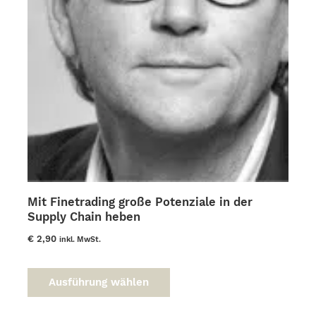
Mit Finetrading große Potenziale in der
Supply Chain heben
€
2,90
inkl. MwSt.
Dieses
Produkt
Ausführung wählen
weist
mehrere