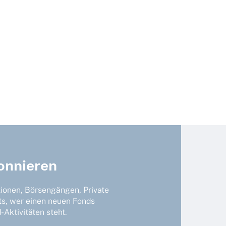
onnieren
tionen, Börsengängen, Private
ts, wer einen neuen Fonds
Aktivitäten steht.