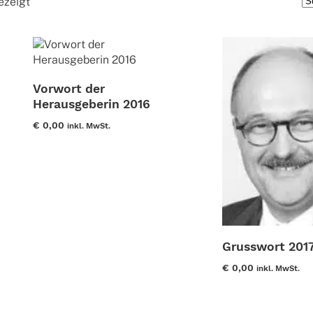
Nach
ezeigt
neuesten
sortiert
Vorwort der
Herausgeberin 2016
€
0,00
inkl. MwSt.
Dieses
Produkt
weist
mehrere
Varianten
auf.
Grusswort 201
Die
Optionen
€
0,00
inkl. MwSt.
können
auf
Dieses