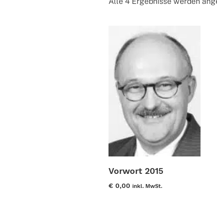
Alle 4 Ergebnisse werden ang
Vorwort 2015
€
0,00
inkl. MwSt.
Dieses