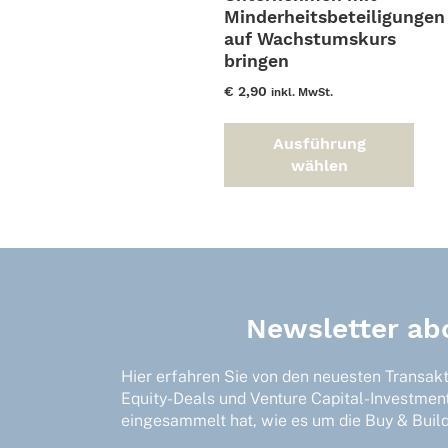
Minderheitsbeteiligungen
auf Wachstumskurs
bringen
€
2,90
inkl. MwSt.
Dieses
Ausführung
Produkt
wählen
weist
mehrere
Varianten
auf.
Die
Optionen
können
Newsletter ab
auf
der
Hier erfahren Sie von den neuesten Transak
Produktseite
Equity-Deals und Venture Capital-Investmen
gewählt
eingesammelt hat, wie es um die Buy & Build-
werden