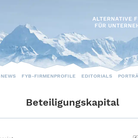
ALTERNATIVE 
FÜR UNTERNE
NEWS
FYB-FIRMENPROFILE
EDITORIALS
PORTR
Beteiligungskapital