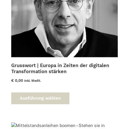
Grusswort | Europa in Zeiten der digitalen
Transformation stärken
€
0,00
inkl. MwSt.
Dieses
Produkt
Ausführung wählen
weist
mehrere
Varianten
auf.
Die