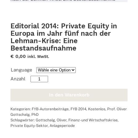
Editorial 2014: Private Equity in
Europa im Jahr fünf nach der
Lehman-Krise: Eine
Bestandsaufnahme
€
0,00
inkl. MwSt.
Language
Editorial
2014:
Private
In den Warenkorb
Equity
in
Kategorien:
FYB-Autorenbeiträge
,
FYB 2014
,
Kostenlos
,
Prof. Oliver
Europa
Gottschalg, PhD
im
Schlagwörter:
Gottschalg
,
Oliver
,
Finanz- und Wirtschaftskrise
,
Jahr
Private Equity-Sektor
,
Anlageperiode
fünf
nach