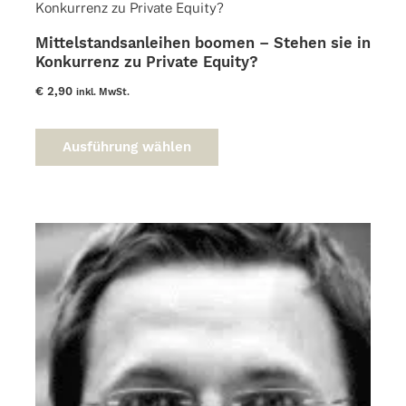
Optionen
können
Mittelstandsanleihen boomen – Stehen sie in
auf
Konkurrenz zu Private Equity?
der
Produktseite
€
2,90
inkl. MwSt.
gewählt
Dieses
werden
Produkt
Ausführung wählen
weist
mehrere
Varianten
auf.
Die
Optionen
können
auf
der
Produktseite
gewählt
werden