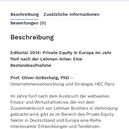
der
Lehman-
Beschreibung
Zusätzliche Informationen
Krise:
Bewertungen (0)
Eine
Bestandsaufnahme
Menge
Beschreibung
Editorial 2014: Private Equity in Europa im Jahr
fünf nach der Lehman-Krise: Eine
Bestandsaufnahme
Prof. Oliver Gott­schalg, PhD
—
Unter­neh­mens­ent­wick­lung und Stra­te­gie, HEC Paris
Im Jahre fünf nach dem Ausbruch der weltweiten
Finanz- und Wirtschaftskrise, der mit dem
Zusammenbruch von Lehman Brothers in Verbindung
gebracht wird, gibt es im Bereich des Private Equity-
Sektor in Deutschland und Europa eine Reihe
interessanter Entwicklungen und Tendenzen.