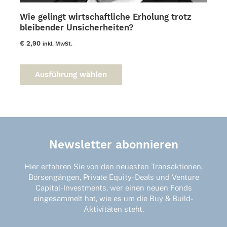
Wie gelingt wirtschaftliche Erholung trotz
bleibender Unsicherheiten?
€
2,90
inkl. MwSt.
Dieses
Produkt
Ausführung wählen
weist
mehrere
Varianten
auf.
Die
Optionen
Newsletter abonnieren
können
auf
der
Hier erfahren Sie von den neuesten Transaktionen,
Produktseite
Börsengängen, Private Equity-Deals und Venture
gewählt
Capital-Investments, wer einen neuen Fonds
werden
eingesammelt hat, wie es um die Buy & Build-
Aktivitäten steht.