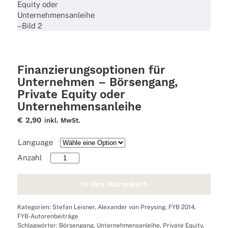
Finanzierungsoptionen für
Unternehmen – Börsengang,
Private Equity oder
Unternehmensanleihe
€
2,90
inkl. MwSt.
Language
Finanzierungsoptionen
für
Unternehmen
In den Warenkorb
–
Börsengang,
Kategorien:
Stefan Leisner
,
Alexander von Preysing
,
FYB 2014
,
Private
FYB-Autorenbeiträge
Equity
Schlagwörter:
Börsengang
,
Unternehmensanleihe
,
Private Equity
,