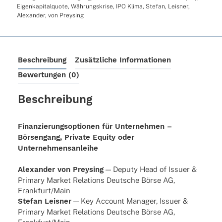
oder
Eigenkapitalquote
,
Währungskrise
,
IPO Klima
,
Stefan
,
Leisner
,
Unternehmensanleihe
Alexander
,
von Preysing
Menge
Beschreibung
Zusätzliche Informationen
Bewertungen (0)
Beschreibung
Finanzierungsoptionen für Unternehmen –
Börsengang, Private Equity oder
Unternehmensanleihe
Alex­an­der von Prey­sing
— Deputy Head of Issuer &
Primary Market Rela­ti­ons Deut­sche Börse AG,
Frankfurt/Main
Stefan Leis­ner
— Key Account Mana­ger, Issuer &
Primary Market Rela­ti­ons Deut­sche Börse AG,