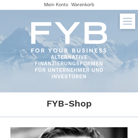
Skip
Mein Konto
Warenkorb
to
content
ALTERNATIVE
FINANZIERUNGSFORMEN
FÜR UNTERNEHMER UND
INVESTOREN
FYB-Shop