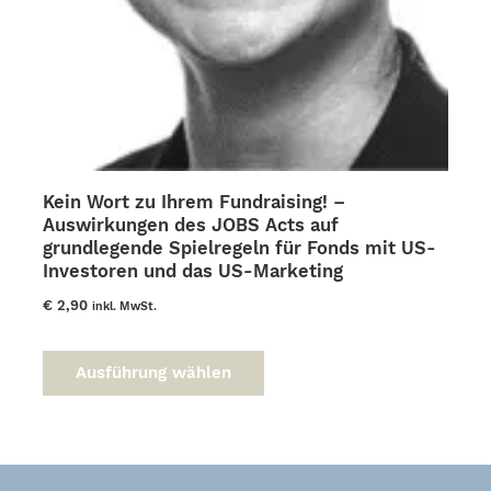
Kein Wort zu Ihrem Fundraising! –
Auswirkungen des JOBS Acts auf
grundlegende Spielregeln für Fonds mit US-
Investoren und das US-Marketing
€
2,90
inkl. MwSt.
Dieses
Produkt
Ausführung wählen
weist
mehrere
Varianten
auf.
Die