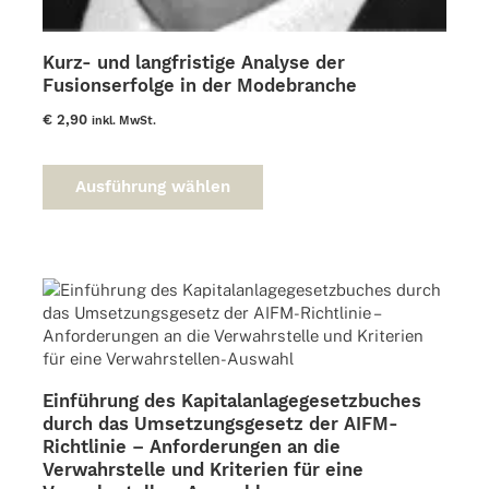
Kurz- und langfristige Analyse der
Fusionserfolge in der Modebranche
€
2,90
inkl. MwSt.
Dieses
Produkt
Ausführung wählen
weist
mehrere
Varianten
auf.
Die
Optionen
können
auf
der
Einführung des Kapitalanlagegesetzbuches
Produktseite
durch das Umsetzungsgesetz der AIFM-
gewählt
Richtlinie – Anforderungen an die
werden
Verwahrstelle und Kriterien für eine