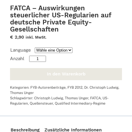
FATCA – Auswirkungen
steuerlicher US-Regularien auf
deutsche Private Equity-
Gesellschaften
€
2,90
inkl. MwSt.
Language
FATCA
–
Auswirkungen
In den Warenkorb
steuerlicher
US-
Kategorien:
FYB-Autorenbeiträge
,
FYB 2012
,
Dr. Christoph Ludwig
,
Regularien
Thomas Unger
auf
Schlagwörter:
Christoph Ludwig
,
Thomas Unger
,
FATCA
,
US-
deutsche
Regularien
,
Quellensteuer
,
Qualified Intermediary-Regime
Private
Equity-
Gesellschaften
Menge
Beschreibung
Zusätzliche Informationen