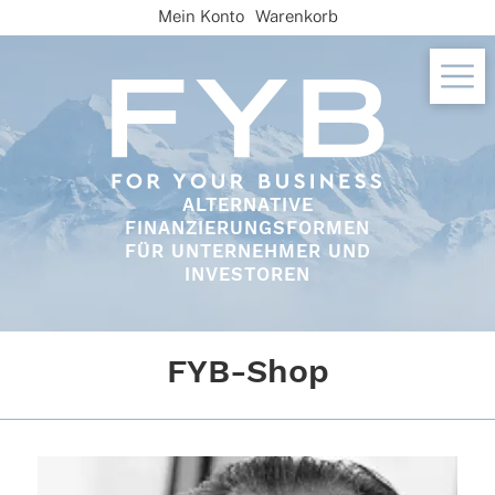
Skip
Mein Konto
Warenkorb
to
content
ALTERNATIVE
FINANZIERUNGSFORMEN
FÜR UNTERNEHMER UND
INVESTOREN
FYB-Shop