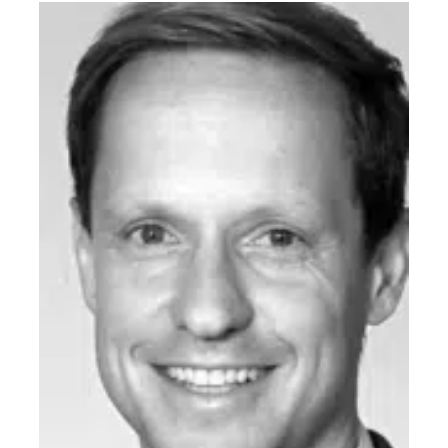
Die
Optionen
können
auf
der
Produktseite
gewählt
werden