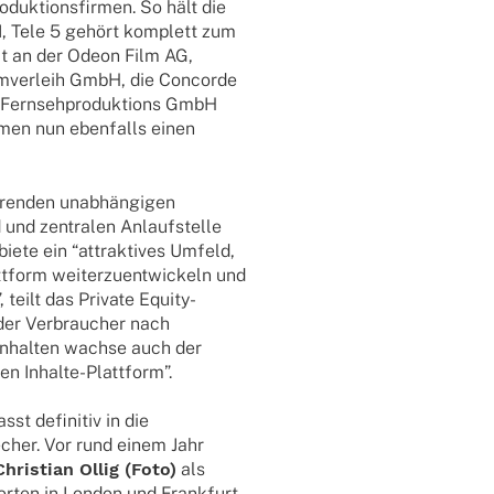
uk­ti­ons­fir­men. So hält die
I, Tele 5 gehört komplett zum
it an der Odeon Film AG,
lm­ver­leih GmbH, die Concorde
Fern­seh­pro­duk­ti­ons GmbH
men nun eben­falls einen
en­den unab­hän­gi­gen
d und zentra­len Anlauf­stelle
iete ein “attrak­ti­ves Umfeld,
­form weiter­zu­ent­wi­ckeln und
”, teilt das Private Equity-
 der Verbrau­cher nach
en Inhal­ten wachse auch der
en Inhalte-Plattform”.
st defi­ni­tiv in die
e­cher. Vor rund einem Jahr
Chris­tian Ollig (Foto)
als
r­ten in London und Frank­furt