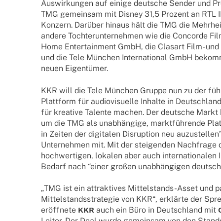
Auswir­kun­gen auf einige deut­sche Sender und Prod
TMG gemein­sam mit Disney 31,5 Prozent an RTL I
Konzern. Darüber hinaus hält die TMG die Mehr­he
andere Toch­ter­un­ter­neh­men wie die Concorde Fi
Home Enter­tain­ment GmbH, die Clas­art Film- und 
und die Tele München Inter­na­tio­nal GmbH bekom­
neuen Eigentümer.
KKR will die Tele München Gruppe nun zu der führ
Platt­form für audio­vi­su­elle Inhalte in Deutsch­lan
für krea­tive Talente machen. Der deut­sche Markt b
um die TMG als unab­hän­gige, markt­füh­rende Platt
in Zeiten der digi­ta­len Disrup­tion neu auzu­stel­len
Unter­­neh­­men mit. Mit der stei­gen­den Nach­frage
hoch­wer­ti­gen, loka­len aber auch inter­na­tio­na­l
Bedarf nach “einer großen unab­hän­gi­gen deut­sch
„TMG ist ein attrak­ti­ves Mittel­­stands-Asset und pas
Mittel­stands­stra­te­gie von KKR“, erklärte der Spr
eröff­nete
KKR
auch ein Büro in Deutsch­land mit
Leiter. Der Deal wurde gemein­sam von den Stand­o