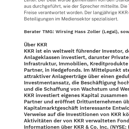
aus durch­ge­führt, wie der Spre­cher mitteilte. Die T
Freise verant­wor­tet worden. Der lang­jäh­rige KKR-
Betei­li­gun­gen im Medi­en­sek­tor spezialisiert.
Bera­ter TMG: Wirsing Hass Zoller (Legal), sowi
Über KKR
KKR ist ein welt­weit führender Inves­tor, d
Anla­ge­klas­sen inves­tiert, darun­ter Private
Infra­struk­tur, Immo­bi­lien, Kredit­pro­dukte
Part­ner, in Hedge­fonds. Im Mittel­punkt st
attrak­ti­ver Anlageerträge über einen gedul­
Invest­ment­an­satz, die Beschäftigung hoch q
und die Schaf­fung von Wachs­tum und Wert 
KKR inves­tiert eige­nes Kapi­tal zusam­men
Part­ner und eröffnet Dritt­un­ter­neh­men ü
Kapitalmarktgeschäft inter­es­sante Entwi
Verweise auf die Inves­ti­tio­nen von KKR k
Aktivitäten der von KKR verwal­te­ten Fond
Infor­ma­tio­nen über KKR & Co. Inc. (NYSE: