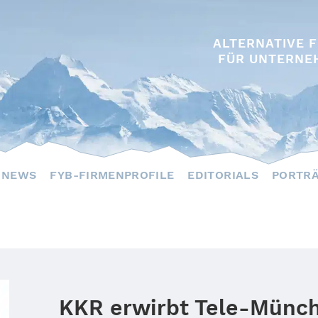
ALTERNATIVE 
FÜR UNTERNE
NEWS
FYB-FIRMENPROFILE
EDITORIALS
PORTR
KKR erwirbt Tele-Münc