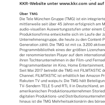
KKR-Website unter www.kkr.com und auf 
Über TMG
Die Tele München Gruppe (TMG) ist ein inte­grier­te
mitt­ler­weile seit über 45 Jahren erfolg­reich am 
audio-visu­el­­len Auswer­tungs­stu­fen unter einem 
Produk­ti­ons­firma entwi­ckelte sich im Laufe der J
Unter­neh­mens­gruppe, die heute zu den Content-Pr
Gene­ra­tion zählt. Die TMG ist mit ca. 3.200 akti­ven
Programm­bi­blio­thek eines der größten Lizenzhan
der renom­mier­tes­ten Player auf dem inter­na­tio­n
ihren Toch­ter­un­ter­neh­men in der Film- und Fern­se
Programm­an­bie­ter im Kino, Home Enter­tain­ment
Seit Mai 2017 betreibt die TMG mit FILMTASTIC d
Chan­­nel. FILMTASTIC ist erhältlich bei Amazon P
Raku­ten TV und waipu.tv. Die TMG hält Betei­li­gun
TV- Sendern TELE 5 und RTL II in Deutsch­land, a
ameri­­ka­­ni­­schen Produk­ti­ons­un­ter­neh­men Sto
digi­ta­len Produk­­ti­ons- und Distri­bu­ti­ons­un­ter­
hinaus ist die TMG Mehrheitsaktionärin des börs