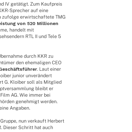
nd IV getä­tigt. Zum Kauf­preis
n KKR-Spre­cher auf eine
 zufolge erwirt­schaf­tete TMG
is­tung von 520 Millio­nen
lme, handelt mit
seh­sen­dern RTL II und Tele 5
 Über­nahme durch KKR zu
­tü­mer den ehema­li­gen CEO
eschäfts­füh­rer
. Laut einer
i­ber junior unver­än­dert
t G. Kloi­ber soll als Mitglied
pt­ver­samm­lung bleibt er
 Film AG. Wie immer bei
hör­den geneh­migt werden.
keine Angaben.
 Gruppe, nun verkauft Herbert
R. Dieser Schritt hat auch