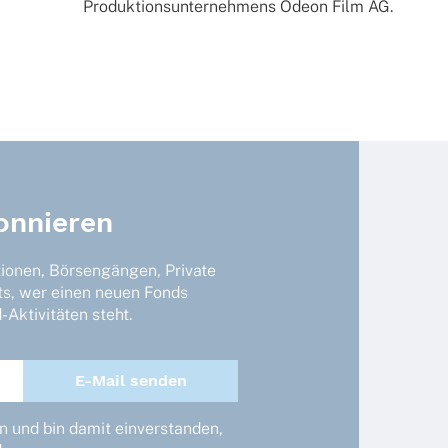
Produk­ti­ons­un­ter­neh­mens Odeon Film AG.
onnieren
tionen, Börsengängen, Private
ts, wer einen neuen Fonds
Aktivitäten steht.
 und bin damit einverstanden,