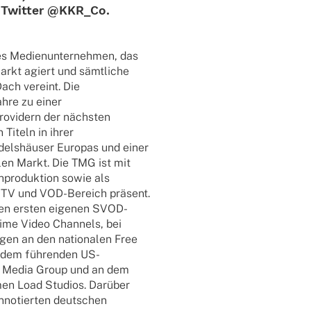
Twit­ter @KKR_Co.
s Medi­en­un­ter­neh­men, das
Markt agiert und sämtliche
Dach vereint. Die
ahre zu einer
ovi­­dern der nächsten
 Titeln in ihrer
delshäuser Euro­pas und einer
a­len Markt. Die TMG ist mit
h­pro­duk­tion sowie als
, TV und VOD-Bereich präsent.
en ersten eige­nen SVOD-
rime Video Chan­nels, bei
­gen an den natio­na­len Free
n dem führenden US-
ried Media Group und an dem
neh­men Load Studios. Darüber
ennotierten deut­schen