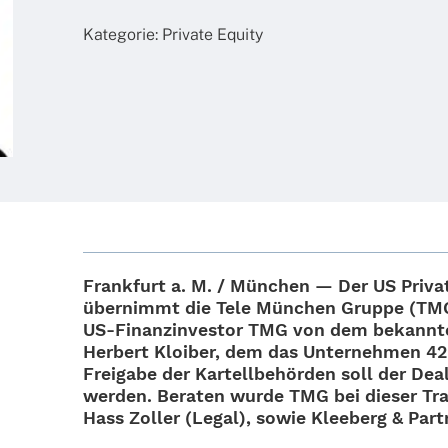
Kate­go­rie:
Private Equity
Frank­furt a. M. / München — Der US Privat
über­nimmt die
Tele München Gruppe (TM
US-Finan­z­in­­ves­­tor TMG von dem bekann­t
Herbert Kloi­ber
, dem das Unter­neh­men 42
Frei­gabe der Kartell­be­hör­den soll der Dea
werden. Bera­ten wurde TMG bei dieser Tra
Hass Zoller (Legal), sowie Klee­berg & Part­