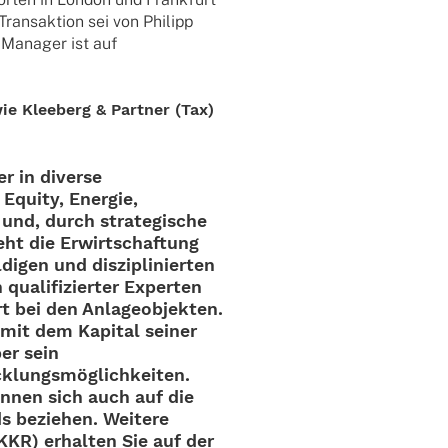
rans­ak­tion sei von Phil­ipp
Mana­­ger ist auf
e Klee­berg & Part­ner (Tax)
er in diverse
 Equity, Ener­gie,
 und, durch stra­te­gi­sche
eht die Erwirt­schaf­tung
di­gen und diszi­pli­nier­ten
uali­fi­zier­ter Exper­ten
bei den Anla­ge­ob­jek­ten.
 mit dem Kapi­tal seiner
ber sein
cklungsmöglichkeiten.
önnen sich auch auf die
s bezie­hen. Weitere
 KKR) erhal­ten Sie auf der