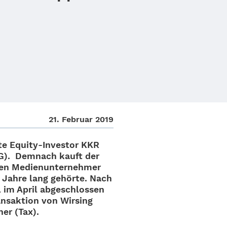
21. Februar 2019
e Equity-Inves­­tor
KKR
G)
. Demnach kauft der
en Medi­en­un­ter­neh­mer
 Jahre lang gehörte. Nach
l im April abge­schlos­sen
ns­ak­tion von Wirsing
ner (Tax).