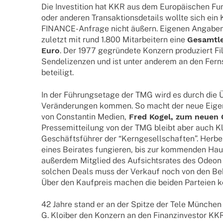
Die Inves­ti­tion hat KKR aus dem Euro­päi­schen Fu
oder ande­ren Trans­ak­ti­ons­de­tails wollte sich ei
FINANCE-Anfrage nicht äußern. Eige­nen Anga­ben
zuletzt mit rund 1.800 Mitar­bei­tern eine
Gesamt­le
Euro
. Der 1977 gegrün­dete Konzern produ­ziert Fi
Sende­li­zen­zen und ist unter ande­rem an den Fern­
beteiligt.
In der Führungs­etage der TMG wird es durch die
Verän­de­run­gen kommen. So macht der neue Eigen
von Constan­tin Medien,
Fred Kogel, zum neuen G
Pres­se­mit­tei­lung von der TMG bleibt aber auch Klo
Geschäfts­füh­rer der “Kern­ge­sell­schaf­ten”. Herber
eines Beira­tes fungie­ren, bis zur kommen­den Hau
außer­dem Mitglied des Aufsichts­ra­tes des Odeon
solchen Deals muss der Verkauf noch von den Be
Über den Kauf­preis machen die beiden Parteien 
42 Jahre stand er an der Spitze der Tele München
G. Kloi­ber den Konzern an den Finanz­in­ves­tor KK