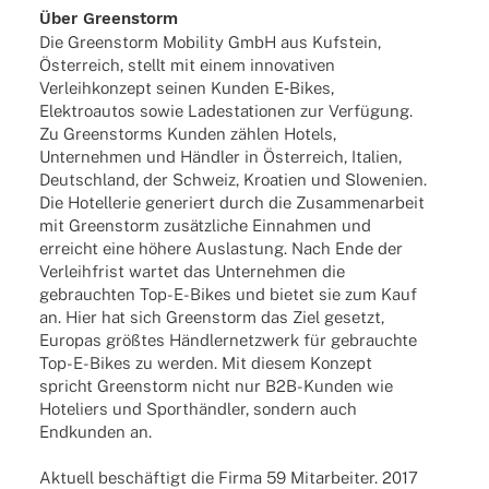
Über Green­storm
Die Green­storm Mobi­lity GmbH aus Kufstein,
Öster­reich, stellt mit einem inno­va­ti­ven
Verleih­kon­zept seinen Kunden E‑Bikes,
Elek­tro­au­tos sowie Lade­sta­tio­nen zur Verfü­gung.
Zu Green­storms Kunden zählen Hotels,
Unter­neh­men und Händ­ler in Öster­reich, Italien,
Deutsch­land, der Schweiz, Kroa­tien und Slowe­nien.
Die Hotel­le­rie gene­riert durch die Zusam­men­ar­beit
mit Green­storm zusätz­li­che Einnah­men und
erreicht eine höhere Auslas­tung. Nach Ende der
Verleih­frist wartet das Unter­neh­men die
gebrauch­ten Top-E-Bikes und bietet sie zum Kauf
an. Hier hat sich Green­storm das Ziel gesetzt,
Euro­pas größ­tes Händ­ler­netz­werk für gebrauchte
Top-E-Bikes zu werden. Mit diesem Konzept
spricht Green­storm nicht nur B2B-Kunden wie
Hote­liers und Sport­händ­ler, sondern auch
Endkun­den an.
Aktu­ell beschäf­tigt die Firma 59 Mitar­bei­ter. 2017