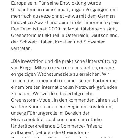
Europa sein. Für seine Entwick­lung wurde
Green­storm in seiner noch jungen Vergan­gen­heit
mehr­fach ausge­zeich­net – etwa mit dem German
Inno­va­tion Award und dem Tiro­ler Inno­va­ti­ons­preis.
Das Team ist seit 2009 im Mobi­li­täts­be­reich aktiv,
Green­storm ist aktu­ell in Öster­reich, Deutsch­land,
der Schweiz, Italien, Kroa­tien und Slowe­nien
vertreten.
„Die Inves­ti­tion und die prak­ti­sche Unter­stüt­zung
von Bregal Mile­stone werden uns helfen, unsere
ehrgei­zi­gen Wachs­tums­ziele zu errei­chen. Wir
freuen uns, einen unter­neh­me­ri­schen Part­ner mit
einem brei­ten inter­na­tio­na­len Netz­werk gefun­den
zu haben. Wir werden das erfolg­rei­che
Green­s­torm-Modell in den kommen­den Jahren auf
weitere Kunden und neue Regio­nen ausdeh­nen,
unsere Führungs­rolle im Bereich der
Elek­tro­mo­bi­li­tät ausbauen und eine starke
länder­über­grei­fende E‑Com­­merce-Präsenz
aufbauen“, beto­nen die Green­s­torm-