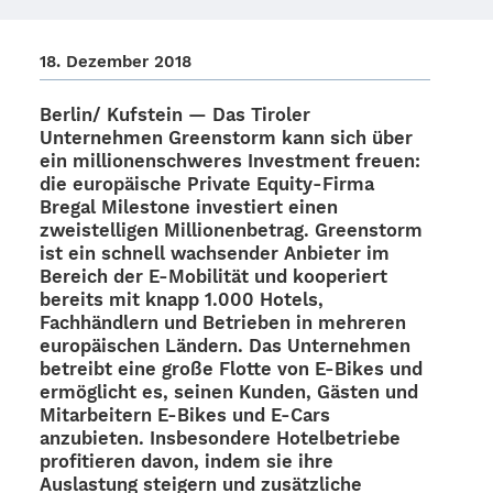
18. Dezem­ber 2018
Berlin/ Kufstein — Das Tiro­ler
Unter­neh­men
Green­storm
kann sich über
ein millio­nen­schwe­res Invest­ment freuen:
die euro­päi­sche Private Equity-Firma
Bregal Mile­stone
inves­tiert einen
zwei­stel­li­gen Millio­nen­be­trag. Green­storm
ist ein schnell wach­sen­der Anbie­ter im
Bereich der E‑Mobilität und koope­riert
bereits mit knapp 1.000 Hotels,
Fach­händ­lern und Betrie­ben in mehre­ren
euro­päi­schen Ländern. Das Unter­neh­men
betreibt eine
große Flotte von E‑Bikes
und
ermög­licht es, seinen Kunden, Gästen und
Mitar­bei­tern E‑Bikes und E‑Cars
anzu­bie­ten. Insbe­son­dere Hotel­be­triebe
profi­tie­ren davon, indem sie ihre
Auslas­tung stei­gern und zusätz­li­che