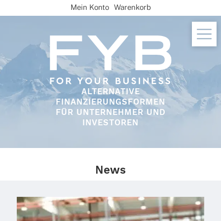
Skip
Mein Konto
Warenkorb
to
content
ALTERNATIVE
FINANZIERUNGSFORMEN
FÜR UNTERNEHMER UND
INVESTOREN
News