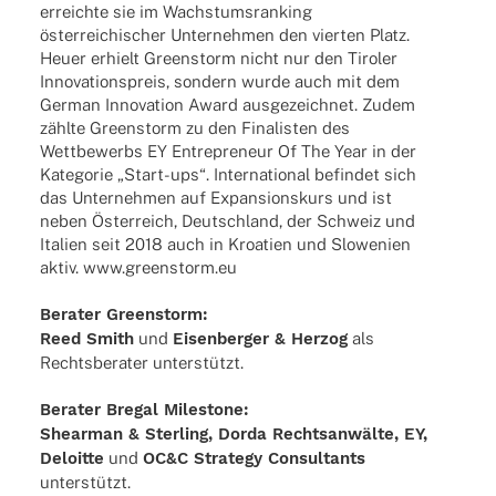
erreichte sie im Wachs­tums­ran­king
öster­rei­chi­scher Unter­neh­men den vier­ten Platz.
Heuer erhielt Green­storm nicht nur den Tiro­ler
Inno­va­ti­ons­preis, sondern wurde auch mit dem
German Inno­va­tion Award ausge­zeich­net. Zudem
zählte Green­storm zu den Fina­lis­ten des
Wett­be­werbs EY Entre­pre­neur Of The Year in der
Kate­go­rie „Start-ups“. Inter­na­tio­nal befin­det sich
das Unter­neh­men auf Expan­si­ons­kurs und ist
neben Öster­reich, Deutsch­land, der Schweiz und
Italien seit 2018 auch in Kroa­tien und Slowe­nien
aktiv. www.greenstorm.eu
Bera­ter Greenstorm:
Reed Smith
und
Eisen­ber­ger & Herzog
als
Rechts­be­ra­ter unterstützt.
Bera­ter Bregal Milestone:
Shear­man & Ster­ling, Dorda Rechts­an­wälte, EY,
Deloitte
und
OC&C Stra­tegy Consul­tants
unterstützt.