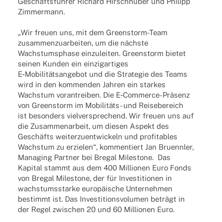
Geschäfts­­­füh­­rer Richard Hirsch­hu­ber und Phil­ipp
Zimmermann.
„Wir freuen uns, mit dem Green­s­torm-Team
zusam­men­zu­ar­bei­ten, um die nächste
Wachs­tums­phase einzu­lei­ten. Green­storm bietet
seinen Kunden ein einzig­ar­ti­ges
E‑Mobilitätsangebot und die Stra­te­gie des Teams
wird in den kommen­den Jahren ein star­kes
Wachs­tum voran­trei­ben. Die E‑Com­­merce-Präsenz
von Green­storm im Mobi­­li­­täts- und Reise­be­reich
ist beson­ders viel­ver­spre­chend. Wir freuen uns auf
die Zusam­men­ar­beit, um diesen Aspekt des
Geschäfts weiter­zu­ent­wi­ckeln und profi­ta­bles
Wachs­tum zu erzie­len“, kommen­tiert Jan Bruenn­ler,
Mana­ging Part­ner bei Bregal Mile­stone. Das
Kapi­tal stammt aus dem 400 Millio­nen Euro Fonds
von Bregal Mile­stone, der für Inves­ti­tio­nen in
wachs­tums­starke euro­päi­sche Unter­neh­men
bestimmt ist. Das Inves­ti­ti­ons­vo­lu­men beträgt in
der Regel zwischen 20 und 60 Millio­nen Euro.