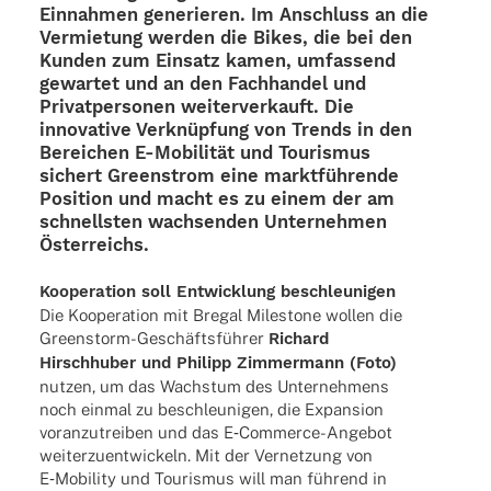
Einnah­men gene­rie­ren. Im Anschluss an die
Vermie­tung werden die Bikes, die bei den
Kunden zum Einsatz kamen, umfas­send
gewar­tet und an den Fach­han­del und
Privat­per­so­nen weiter­ver­kauft. Die
inno­va­tive Verknüp­fung von Trends in den
Berei­chen E‑Mobilität und Touris­mus
sichert Green­strom eine markt­füh­rende
Posi­tion und macht es zu einem der am
schnells­ten wach­sen­den Unter­neh­men
Österreichs.
Koope­ra­tion soll Entwick­lung beschleunigen
Die Koope­ra­tion mit Bregal Mile­stone wollen die
Green­s­torm-Geschäfts­­­füh­­rer
Richard
Hirsch­hu­ber und Phil­ipp Zimmer­mann (Foto)
nutzen, um das Wachs­tum des Unter­neh­mens
noch einmal zu beschleu­ni­gen, die Expan­sion
voran­zu­trei­ben und das E‑Com­­merce-Ange­­bot
weiter­zu­ent­wi­ckeln. Mit der Vernet­zung von
E‑Mobility und Touris­mus will man führend in