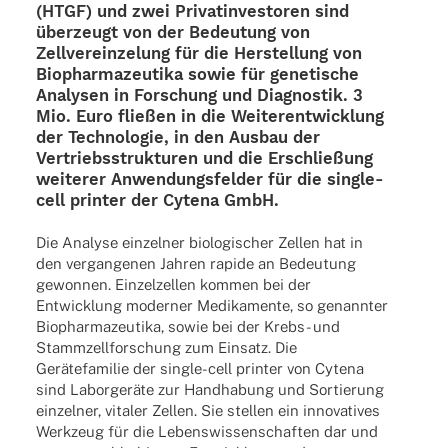
(HTGF)
und
zwei Privat­in­ves­to­ren
sind
über­zeugt von der Bedeu­tung von
Zell­ver­ein­ze­lung für die Herstel­lung von
Biophar­ma­zeu­tika sowie für gene­ti­sche
Analy­sen in Forschung und Diagnos­tik. 3
Mio. Euro flie­ßen in die Weiter­ent­wick­lung
der Tech­no­lo­gie, in den Ausbau der
Vertriebs­struk­tu­ren und die Erschlie­ßung
weite­rer Anwen­dungs­fel­der für die single-
cell prin­ter der
Cytena GmbH
.
Die Analyse einzel­ner biolo­gi­scher Zellen hat in
den vergan­ge­nen Jahren rapide an Bedeu­tung
gewon­nen. Einzel­zel­len kommen bei der
Entwick­lung moder­ner Medi­ka­mente, so genann­ter
Biophar­ma­zeu­tika, sowie bei der Krebs- und
Stamm­zell­for­schung zum Einsatz. Die
Gerä­te­fa­mi­lie der single-cell prin­ter von Cytena
sind Labor­ge­räte zur Hand­ha­bung und Sortie­rung
einzel­ner, vita­ler Zellen. Sie stel­len ein inno­va­ti­ves
Werk­zeug für die Lebens­wis­sen­schaf­ten dar und