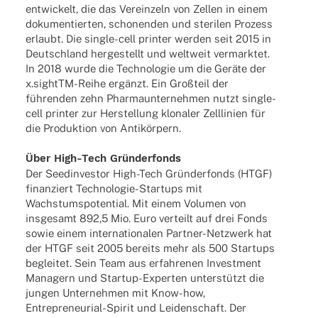
entwi­ckelt, die das Verein­zeln von Zellen in einem
doku­men­tier­ten, scho­nen­den und steri­len Prozess
erlaubt. Die single-cell prin­ter werden seit 2015 in
Deutsch­land herge­stellt und welt­weit vermark­tet.
In 2018 wurde die Tech­no­lo­gie um die Geräte der
x.sightTM-Reihe ergänzt. Ein Groß­teil der
führen­den zehn Phar­ma­un­ter­neh­men nutzt single-
cell prin­ter zur Herstel­lung klon­a­ler Zell­li­nien für
die Produk­tion von Antikörpern.
Über High-Tech Gründerfonds
Der Seed­in­ves­tor High-Tech Grün­der­fonds (HTGF)
finan­ziert Tech­­no­­lo­­gie-Star­t­ups mit
Wachs­tums­po­ten­tial. Mit einem Volu­men von
insge­samt 892,5 Mio. Euro verteilt auf drei Fonds
sowie einem inter­na­tio­na­len Part­­ner-Netz­­werk hat
der HTGF seit 2005 bereits mehr als 500 Start­ups
beglei­tet. Sein Team aus erfah­re­nen Invest­ment
Mana­gern und Startup-Exper­­ten unter­stützt die
jungen Unter­neh­men mit Know-how,
Entre­pre­­neu­rial-Spirit und Leiden­schaft. Der