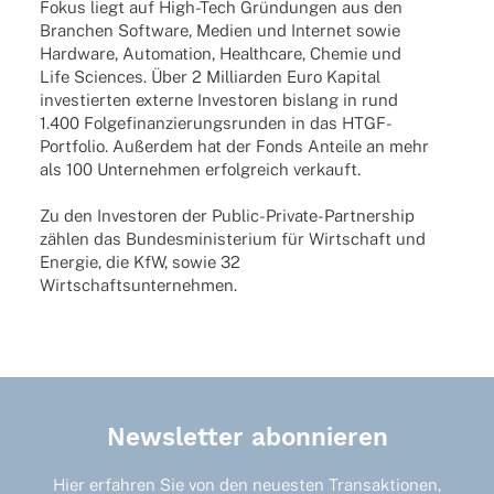
Fokus liegt auf High-Tech Grün­dun­gen aus den
Bran­chen Soft­ware, Medien und Inter­net sowie
Hard­ware, Auto­ma­tion, Health­care, Chemie und
Life Scien­ces. Über 2 Milli­ar­den Euro Kapi­tal
inves­tier­ten externe Inves­to­ren bislang in rund
1.400 Folge­fi­nan­zie­rungs­run­den in das HTGF-
Port­­fo­­lio. Außer­dem hat der Fonds Anteile an mehr
als 100 Unter­neh­men erfolg­reich verkauft.
Zu den Inves­to­ren der Public-Private-Part­­ner­­ship
zählen das Bundes­mi­nis­te­rium für Wirt­schaft und
Ener­gie, die KfW, sowie 32
Wirtschaftsunternehmen.
Newsletter abonnieren
Hier erfahren Sie von den neuesten Transaktionen,