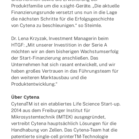
Produkt­fa­mi­lie um die x.sight-Geräte. „Die aktu­elle
Finan­zie­rungs­runde versetzt uns nun in die Lage
die nächs­ten Schritte für die Erfolgs­ge­schichte
von Cytena zu beschleu­ni­gen.“ so Steimle.
Dr. Lena Krzy­zak, Invest­ment Mana­ge­rin beim
HTGF: „Mit unse­rer Inves­ti­tion in der Serie A
möch­ten wir an dem bishe­ri­gen Wachs­tums­er­folg
der Start-Finan­­zie­rung anschlie­ßen. Das
Unter­neh­men hat sich rasant entwi­ckelt, und wir
haben großes Vertrauen in das Führungs­team für
den weite­ren Markt­aus­bau und die
Produktentwicklung.“
Über Cytena
Cyten­aTM ist ein etablier­tes Life Science Start-up.
2014 aus dem Frei­bur­ger Insti­tut für
Mikro­sys­tem­tech­nik (IMTEK) ausge­grün­det,
vertreibt Cytena haupt­säch­lich Lösun­gen für die
Hand­ha­bung von Zellen. Das Cytena-Team hat die
paten­tierte single-cell prin­­terTM-Tech­­no­­lo­­gie