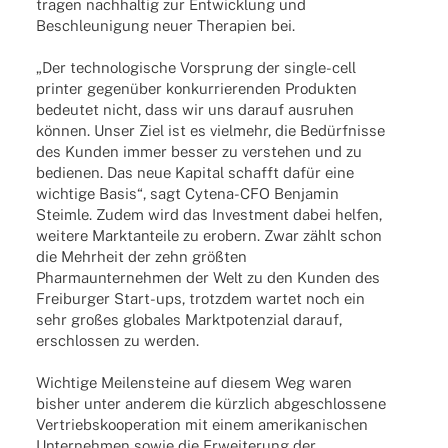
tragen nach­hal­tig zur Entwick­lung und
Beschleu­ni­gung neuer Thera­pien bei.
„Der tech­no­lo­gi­sche Vorsprung der single-cell
prin­ter gegen­über konkur­rie­ren­den Produk­ten
bedeu­tet nicht, dass wir uns darauf ausru­hen
können. Unser Ziel ist es viel­mehr, die Bedürf­nisse
des Kunden immer besser zu verste­hen und zu
bedie­nen. Das neue Kapi­tal schafft dafür eine
wich­tige Basis“, sagt Cytena-CFO Benja­min
Steimle. Zudem wird das Invest­ment dabei helfen,
weitere Markt­an­teile zu erobern. Zwar zählt schon
die Mehr­heit der zehn größ­ten
Phar­ma­un­ter­neh­men der Welt zu den Kunden des
Frei­bur­ger Start-ups, trotz­dem wartet noch ein
sehr großes globa­les Markt­po­ten­zial darauf,
erschlos­sen zu werden.
Wich­tige Meilen­steine auf diesem Weg waren
bisher unter ande­rem die kürz­lich abge­schlos­sene
Vertriebs­ko­ope­ra­tion mit einem ameri­ka­ni­schen
Unter­neh­men sowie die Erwei­te­rung der