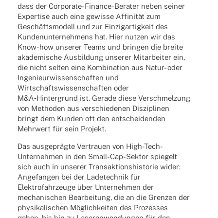
dass der Corpo­rate-Finance-Bera­ter neben seiner
Exper­tise auch eine gewisse Affi­ni­tät zum
Geschäfts­mo­dell und zur Einzig­ar­tig­keit des
Kunden­un­ter­neh­mens hat. Hier nutzen wir das
Know-how unse­rer Teams und brin­gen die breite
akade­mi­sche Ausbil­dung unse­rer Mitar­bei­ter ein,
die nicht selten eine Kombi­na­tion aus Natur- oder
Inge­nieur­wis­sen­schaf­ten und
Wirt­schafts­wis­sen­schaf­ten oder
M&A‑Hintergrund ist. Gerade diese Verschmel­zung
von Metho­den aus verschie­de­nen Diszi­pli­nen
bringt dem Kunden oft den entschei­den­den
Mehr­wert für sein Projekt.
Das ausge­prägte Vertrauen von High-Tech-
Unter­neh­men in den Small-Cap-Sektor spie­gelt
sich auch in unse­rer Trans­ak­ti­ons­his­to­rie wider:
Ange­fan­gen bei der Lade­tech­nik für
Elek­tro­fahr­zeuge über Unter­neh­men der
mecha­ni­schen Bear­bei­tung, die an die Gren­zen der
physi­ka­li­schen Möglich­kei­ten des Prozes­ses
gehen, bis hin zu Laser­an­wen­dun­gen für den