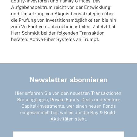
Equity-Inves­to­ren und Family Offices. Das
Aufga­ben­spek­trum reicht von der Entwick­lung
und Umset­zung von Akqui­si­ti­ons­stra­te­gien über
die Prüfung von Inves­ti­ti­ons­mög­lich­kei­ten bis hin
zum Verkauf von Unter­neh­mens­tei­len. Zuletzt hat
Herr Schmidt bei der folgen­den Trans­ak­tion
bera­ten: Active Fiber Systems an Trumpf.
Newsletter abonnieren
Hier erfahren Sie von den neuesten Transaktionen,
Börsengängen, Private Equity-Deals und Venture
Capital-Investments, wer einen neuen Fonds
eingesammelt hat, wie es um die Buy & Build-
Aktivitäten steht.