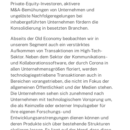
Private-Equity-Inves­to­ren, akti­vere
M&A‑Bemühungen von Unter­neh­men und
unge­löste Nach­fol­ge­re­ge­lun­gen bei
inha­ber­ge­führ­ten Unter­neh­men fördern die
Konso­li­die­rung in besetz­ten Branchen.
Abseits der Old Economy beob­ach­ten wir in
unse­rem Segment auch ein verstärk­tes
Aufkom­men von Trans­ak­tio­nen im High-Tech-
Sektor. Neben dem Sektor der Kommu­ni­ka­ti­ons-
und Kolla­bo­ra­ti­ons­soft­ware, der durch Corona in
allen Unter­neh­mens­grö­ßen floriert, werden
tech­no­lo­gie­ge­trie­bene Trans­ak­tio­nen auch in
Berei­chen voran­ge­trie­ben, die nicht im Fokus der
allge­mei­nen Öffent­lich­keit und der Medien stehen.
Die Unter­neh­men sehen sich zuneh­mend nach
Unter­neh­men mit tech­no­lo­gi­schem Vorsprung um,
die als Keim­zelle oder exter­ner Impuls­ge­ber für
ihre eige­nen Forschungs- und
Entwick­lungs­an­stren­gun­gen dienen können und
deren Produkte sich über bestehende Struk­tu­ren
skalie­ren lassen. Es liegt auf der Hand, dass diese