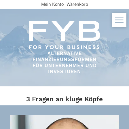
Skip
Mein Konto
Warenkorb
to
content
ALTERNATIVE
FINANZIERUNGSFORMEN
FÜR UNTERNEHMER UND
INVESTOREN
3 Fragen an kluge Köpfe