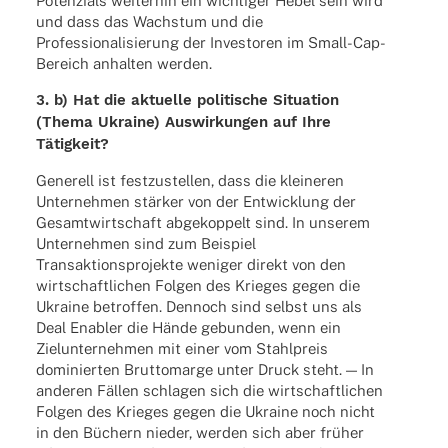
Poten­zi­als weiter­hin ein wich­ti­ger Hebel sein wird
und dass das Wachs­tum und die
Profes­sio­na­li­sie­rung der Inves­to­ren im Small-Cap-
Bereich anhal­ten werden.
3. b) Hat die aktu­elle poli­ti­sche Situa­tion
(Thema Ukraine) Auswir­kun­gen auf Ihre
Tätigkeit?
Gene­rell ist fest­zu­stel­len, dass die klei­ne­ren
Unter­neh­men stär­ker von der Entwick­lung der
Gesamt­wirt­schaft abge­kop­pelt sind. In unse­rem
Unter­neh­men sind zum Beispiel
Trans­ak­ti­ons­pro­jekte weni­ger direkt von den
wirt­schaft­li­chen Folgen des Krie­ges gegen die
Ukraine betrof­fen. Dennoch sind selbst uns als
Deal Enabler die Hände gebun­den, wenn ein
Ziel­un­ter­neh­men mit einer vom Stahl­preis
domi­nier­ten Brut­to­marge unter Druck steht. — In
ande­ren Fällen schla­gen sich die wirt­schaft­li­chen
Folgen des Krie­ges gegen die Ukraine noch nicht
in den Büchern nieder, werden sich aber früher