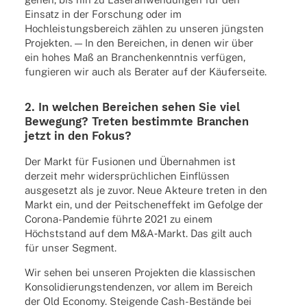
Einsatz in der Forschung oder im
Hoch­leis­tungs­be­reich zählen zu unse­ren jüngs­ten
Projek­ten. — In den Berei­chen, in denen wir über
ein hohes Maß an Bran­chen­kennt­nis verfü­gen,
fungie­ren wir auch als Bera­ter auf der Käuferseite.
2. In welchen Berei­chen sehen Sie viel
Bewe­gung? Treten bestimmte Bran­chen
jetzt in den Fokus?
Der Markt für Fusio­nen und Über­nah­men ist
derzeit mehr wider­sprüch­li­chen Einflüs­sen
ausge­setzt als je zuvor. Neue Akteure treten in den
Markt ein, und der Peit­schen­ef­fekt im Gefolge der
Corona-Pande­mie führte 2021 zu einem
Höchst­stand auf dem M&A‑Markt. Das gilt auch
für unser Segment.
Wir sehen bei unse­ren Projek­ten die klas­si­schen
Konso­li­die­rungs­ten­den­zen, vor allem im Bereich
der Old Economy. Stei­gende Cash-Bestände bei