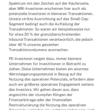
Spek­trum mit den Zeichen auf der Käufer­seite,
aber MBI-Inves­to­ren erschei­nen hier auch als
poten­zi­elle Inves­to­ren in klei­ne­ren Trans­ak­tio­nen.
Unsere strikte Ausrich­tung auf das Small-Cap-
Segment bedingt auch die Auftei­lung der
Trans­ak­tio­nen. So waren wir beispiels­weise nur
für etwa 20 % der grenz­über­schrei­ten­den
Inbound-Trans­ak­tio­nen verant­wort­lich, die jedoch
über 40 % unse­res gesam­ten
Trans­ak­ti­ons­vo­lu­mens ausmachen.
PE-Inves­to­ren neigen dazu, immer klei­nere
Unter­neh­men für Inves­ti­tio­nen in Betracht zu
ziehen. Diese Unter­neh­men bieten ein enor­mes
Wert­stei­ge­rungs­po­ten­zial in Bezug auf die
Nutzung des opera­ti­ven Poten­zi­als, erfor­dern aber
auch ein größe­res opera­ti­ves Enga­ge­ment seitens
des Inves­tors. Wir gehen davon aus, dass
ange­sichts der stump­fen Klin­gen der
Finanzar­bi­trage oder der finan­zi­el­len
Restruk­tu­rie­rung die Nutzung des opera­ti­ven