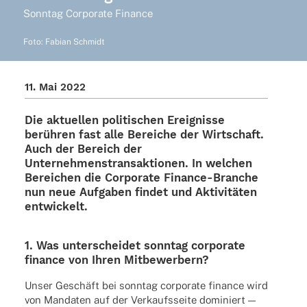
Sonn­tag Corpo­rate Finance
Foto: Fabian Schmidt
11. Mai 2022
Die aktu­el­len poli­ti­schen Ereig­nisse
berüh­ren fast alle Berei­che der Wirt­schaft.
Auch der Bereich der
Unter­neh­mens­trans­ak­tio­nen. In welchen
Berei­chen die Corpo­rate Finance-Bran­che
nun neue Aufga­ben findet und Akti­vi­tä­ten
entwickelt.
1. Was unter­schei­det sonn­tag corpo­rate
finance von Ihren Mitbewerbern?
Unser Geschäft bei sonn­tag corpo­rate finance wird
von Manda­ten auf der Verkaufs­seite domi­niert —