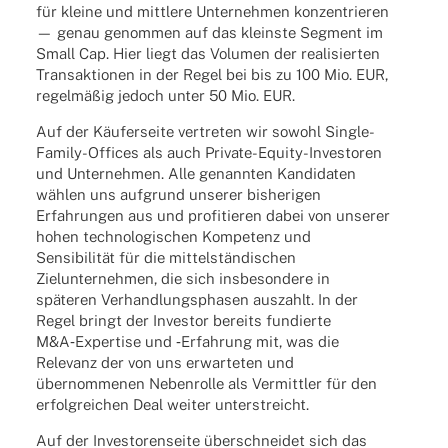
für kleine und mitt­lere Unter­neh­men konzen­trie­ren
— genau genom­men auf das kleinste Segment im
Small Cap. Hier liegt das Volu­men der reali­sier­ten
Trans­ak­tio­nen in der Regel bei bis zu 100 Mio. EUR,
regel­mä­ßig jedoch unter 50 Mio. EUR.
Auf der Käufer­seite vertre­ten wir sowohl Single-
Family-Offices als auch Private-Equity-Inves­to­ren
und Unter­neh­men. Alle genann­ten Kandi­da­ten
wählen uns aufgrund unse­rer bishe­ri­gen
Erfah­run­gen aus und profi­tie­ren dabei von unse­rer
hohen tech­no­lo­gi­schen Kompe­tenz und
Sensi­bi­li­tät für die mittel­stän­di­schen
Ziel­un­ter­neh­men, die sich insbe­son­dere in
späte­ren Verhand­lungs­pha­sen auszahlt. In der
Regel bringt der Inves­tor bereits fundierte
M&A‑Expertise und ‑Erfah­rung mit, was die
Rele­vanz der von uns erwar­te­ten und
über­nom­me­nen Neben­rolle als Vermitt­ler für den
erfolg­rei­chen Deal weiter unterstreicht.
Auf der Inves­to­ren­seite über­schnei­det sich das