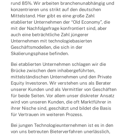
rund 85%. Wir arbei­ten bran­chen­un­ab­hän­gig und
konzen­trie­ren uns strikt auf den deut­schen
Mittel­stand. Hier gibt es eine große Zahl
etablier­ter Unter­neh­men der “Old Economy”, die
mit der Nach­fol­ge­frage konfron­tiert sind, aber
auch eine beträcht­li­che Zahl jünge­rer
Unter­neh­men mit tech­no­lo­gie­ba­sier­ten
Geschäfts­mo­del­len, die sich in der
Skalie­rungs­phase befinden.
Bei etablier­ten Unter­neh­men schla­gen wir die
Brücke zwischen dem inha­ber­ge­führ­ten,
mittel­stän­di­schen Unter­neh­men und den Private
Equity Inves­to­ren. Wir verste­hen uns als Bera­ter
unse­rer Kunden und als Vermitt­ler von Geschäf­ten
für beide Seiten. Vor allem unser diskre­ter Ansatz
wird von unse­ren Kunden, die oft Markt­füh­rer in
ihrer Nische sind, geschätzt und bildet die Basis
für Vertrauen im weite­ren Prozess.
Bei jungen Tech­no­lo­gie­un­ter­neh­men ist es in den
von uns betreu­ten Bieter­ver­fah­ren uner­läss­lich,