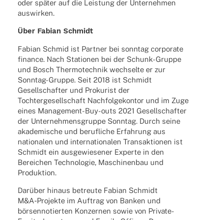
oder später auf die Leis­tung der Unter­neh­men
auswirken.
Über Fabian Schmidt
Fabian Schmid ist Part­ner bei sonn­tag corpo­rate
finance. Nach Statio­nen bei der Schunk-Gruppe
und Bosch Ther­mo­tech­nik wech­selte er zur
Sonn­tag-Gruppe. Seit 2018 ist Schmidt
Gesell­schaf­ter und Proku­rist der
Toch­ter­ge­sell­schaft Nach­fol­ge­kon­tor und im Zuge
eines Manage­ment-Buy-outs 2021 Gesell­schaf­ter
der Unter­neh­mens­gruppe Sonn­tag. Durch seine
akade­mi­sche und beruf­li­che Erfah­rung aus
natio­na­len und inter­na­tio­na­len Trans­ak­tio­nen ist
Schmidt ein ausge­wie­se­ner Experte in den
Berei­chen Tech­no­lo­gie, Maschi­nen­bau und
Produktion.
Darüber hinaus betreute Fabian Schmidt
M&A‑Projekte im Auftrag von Banken und
börsen­no­tier­ten Konzer­nen sowie von Private-