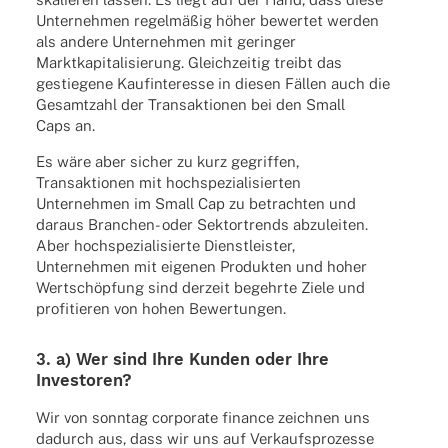
Unter­neh­men regel­mä­ßig höher bewer­tet werden
als andere Unter­neh­men mit gerin­ger
Markt­ka­pi­ta­li­sie­rung. Gleich­zei­tig treibt das
gestie­gene Kauf­in­ter­esse in diesen Fällen auch die
Gesamt­zahl der Trans­ak­tio­nen bei den Small
Caps an.
Es wäre aber sicher zu kurz gegrif­fen,
Trans­ak­tio­nen mit hoch­spe­zia­li­sier­ten
Unter­neh­men im Small Cap zu betrach­ten und
daraus Bran­chen- oder Sektor­trends abzu­lei­ten.
Aber hoch­spe­zia­li­sierte Dienst­leis­ter,
Unter­neh­men mit eige­nen Produk­ten und hoher
Wert­schöp­fung sind derzeit begehrte Ziele und
profi­tie­ren von hohen Bewertungen.
3. a) Wer sind Ihre Kunden oder Ihre
Investoren?
Wir von sonn­tag corpo­rate finance zeich­nen uns
dadurch aus, dass wir uns auf Verkaufs­pro­zesse