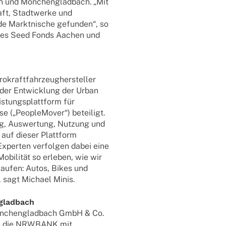
n und Mönchen­glad­bach. „Mit
haft, Stadt­werke und
de Markt­ni­sche gefun­den“, so
r des Seed Fonds Aachen und
rokraftfahrzeughersteller
er Entwick­lung der Urban
s­tungs­platt­form für
se („People­Mo­ver“) betei­ligt.
rung, Auswer­tung, Nutzung und
auf dieser Platt­form
xper­­ten verfol­gen dabei eine
bi­li­tät so erle­ben, wie wir
au­fen: Autos, Bikes und
, sagt Michael Minis.
gladbach
önchen­glad­bach GmbH & Co.
die die NRW.BANK mit