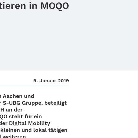
tieren in MOQO
9. Januar 2019
on Aachen und
 S‑UBG Gruppe, betei­ligt
bH an der
QO steht für ein
er Digi­tal Mobi­lity
klei­nen und lokal täti­gen
d weite­ren