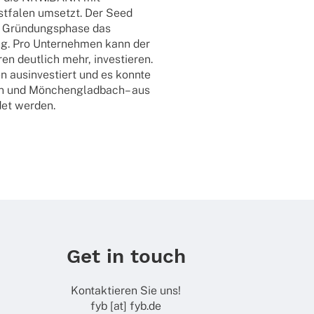
st­­fa­­len umsetzt. Der Seed
r Grün­dungs­phase das
gung. Pro Unter­neh­men kann der
en deut­lich mehr, inves­tie­ren.
 ausin­ves­tiert und es konnte
hen und Mönchen­glad­bach– aus
det werden.
Get in touch
Kontaktieren Sie uns!
fyb [at] fyb.de