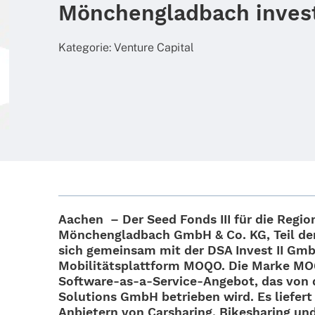
Mönchengladbach inves
Kate­go­rie:
Venture Capi­tal
Aachen – Der
Seed Fonds III für die Regi
Mönchen­glad­bach
GmbH & Co. KG, Teil der
sich gemein­sam mit der DSA Invest II Gm
Mobi­li­täts­platt­form MOQO
. Die Marke MO
Soft­­ware-as-a-Service-Ange­­bot, das von d
Solu­ti­ons GmbH betrie­ben wird. Es liefert 
Anbie­tern von Carsha­ring, Bikesha­ring un