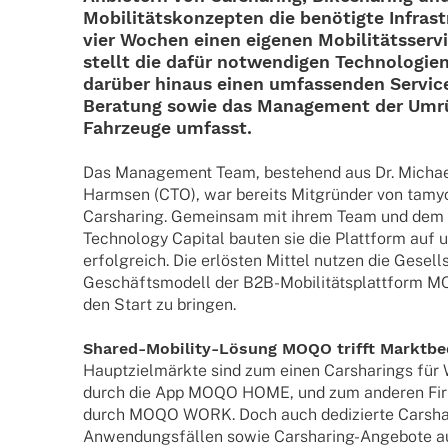
Mobi­li­täts­kon­zep­ten die benö­tigte Infra­
vier Wochen einen eige­nen Mobi­li­täts­ser­
stellt die dafür notwen­di­gen Tech­no­lo­gi
darüber hinaus einen umfas­sen­den Servic
Bera­tung sowie das Manage­ment der Umrü
Fahr­zeuge umfasst.
Das Manage­ment Team, bestehend aus Dr. Michae
Harm­sen (CTO), war bereits Mitgrün­der von tamyca,
Carsha­ring. Gemein­sam mit ihrem Team und dem 
Tech­no­logy Capi­tal bauten sie die Platt­form auf 
erfolg­reich. Die erlös­ten Mittel nutzen die Gesell
Geschäfts­mo­dell der B2B-Mobi­­li­­täts­­plat­t­­form
den Start zu bringen.
Shared-Mobi­­lity-Lösung MOQO trifft Marktbe
Haupt­ziel­märkte sind zum einen Carsha­rings für W
durch die App MOQO HOME, und zum ande­ren Firmen
durch MOQO WORK. Doch auch dedi­zierte Carsha­r
Anwen­dungs­fäl­len sowie Carsha­ring-Ange­­bote