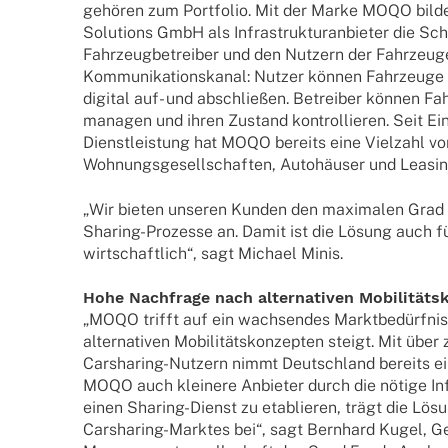
gehö­ren zum Port­fo­lio. Mit der Marke MOQO bildet 
Solu­ti­ons GmbH als Infra­struk­tur­anbie­ter die Sc
Fahr­zeug­be­trei­ber und den Nutzern der Fahr­zeuge
Kommu­ni­ka­ti­ons­ka­nal: Nutzer können Fahr­zeuge
digi­tal auf- und abschlie­ßen. Betrei­ber können Fa
mana­gen und ihren Zustand kontrol­lie­ren. Seit E
Diens­t­­leis­­tung hat MOQO bereits eine Viel­zahl v
Wohnungs­ge­sell­schaf­ten, Auto­häu­ser und Leasin
„Wir bieten unse­ren Kunden den maxi­ma­len Grad a
Sharing-Prozesse an. Damit ist die Lösung auch für
wirt­schaft­lich“, sagt Michael Minis.
Hohe Nach­frage nach alter­na­ti­ven Mobilität
„MOQO trifft auf ein wach­sen­des Markt­be­dürf­ni
alter­na­ti­ven Mobi­li­täts­kon­zep­ten steigt. Mit über
Carsha­ring-Nutzern nimmt Deutsch­land bereits eine 
MOQO auch klei­nere Anbie­ter durch die nötige Infr
einen Sharing-Dienst zu etablie­ren, trägt die Lösung
Carsha­ring-Mark­­tes bei“, sagt Bern­hard Kugel, G