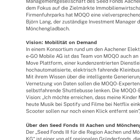
Manage­ment­ge­sell­schaft des Seed Fonds Aache
dem Fokus auf die Ziel­märkte Immo­bi­li­en­wirt­sc
Firmen­fuhr­parks hat MOQO eine viel­ver­spre­chen
Björn Lang, der zustän­dige Invest­ment Mana­ge
Mönchengladbach.
Vision: Mobi­li­tät on Demand
In einem Konsor­tium rund um den Aache­ner Elekt
e‑GO Mobile AG ist das Team von MOQO auch an d
Move Platt­form, einer kunden­zen­trier­ten Dienst­lei
hoch­au­to­ma­ti­sierte, elek­trisch fahrende Klein­bus
Mit ihrem Wissen über die intel­li­gente Gene­rie­
Vernet­zung von Daten sollen die MOQO-Exper­­ten 
selbst­fah­rende Shut­tle­busse lenken. Die MOQO-E
Vision: „Ich möchte errei­chen, dass meine Kinder Mo
heute Musik bei Spotify und Filme bei Netflix eink
Scoo­ter sollen nur noch einen Klick entfernt sein”
Über den Seed Fonds III Aachen und Mönchen
Der „Seed Fonds III für die Region Aachen und M
KG“ ist einer von elf regio­na­len Grün­der­fonds, 