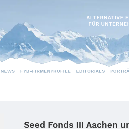
ALTERNATIVE 
FÜR UNTERNE
NEWS
FYB-FIRMENPROFILE
EDITORIALS
PORTR
Seed Fonds III Aachen u