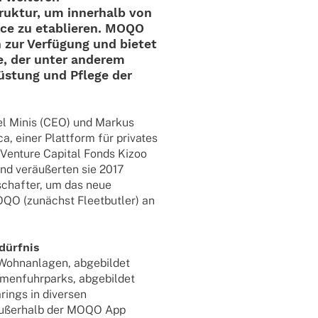
struk­tur, um inner­halb von
vice zu etablie­ren. MOQO
en zur Verfü­gung und bietet
e, der unter ande­rem
s­tung und Pflege der
l Minis (CEO) und Markus
 einer Platt­form für priva­tes
Venture Capi­tal Fonds Kizoo
und veräu­ßer­ten sie 2017
­schaf­ter, um das neue
 MOQO (zunächst Fleet­but­ler) an
dürfnis
ohn­an­la­gen, abge­bil­det
­fuhr­parks, abge­bil­det
ings in diver­sen
 außer­halb der MOQO App