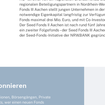
regio­na­len Betei­li­gungs­part­nern in Nord­rhein-We
Fonds III Aachen stellt jungen Unter­neh­men in de
notwen­dige Eigen­ka­pi­tal lang­fris­tig zur Verfü­
Fonds maxi­mal drei Mio. Euro, und mit Co-Inves­­to­­r
Der Seed Fonds II Aachen ist nach rund fünf Jahren
ein zwei­ter Folge­fonds – der Seed Fonds III Aac
der Seed-Fonds-Initia­­tive der NRW.BANK gegrün­
onnieren
tionen, Börsengängen, Private
ts, wer einen neuen Fonds