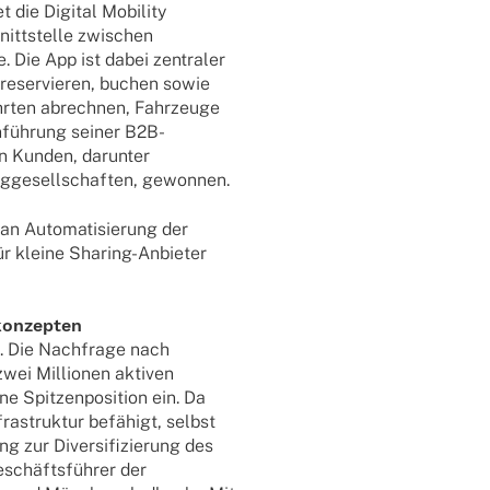
die Digi­tal Mobi­lity
hnitt­stelle zwischen
. Die App ist dabei zentra­ler
 reser­vie­ren, buchen sowie
hr­ten abrech­nen, Fahr­zeuge
infüh­rung seiner B2B-
on Kunden, darun­ter
g­ge­sell­schaf­ten, gewonnen.
n Auto­ma­ti­sie­rung der
 kleine Sharing-Anbie­­ter
skonzepten
s. Die Nach­frage nach
 zwei Millio­nen akti­ven
Spit­zen­po­si­tion ein. Da
a­struk­tur befä­higt, selbst
 zur Diver­si­fi­zie­rung des
eschäfts­füh­rer der