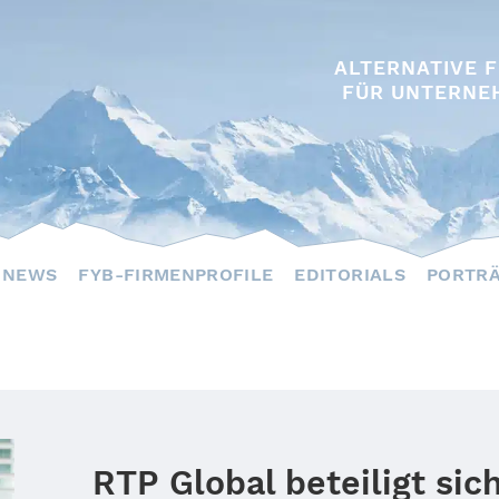
ALTERNATIVE 
FÜR UNTERNE
NEWS
FYB-FIRMENPROFILE
EDITORIALS
PORTR
RTP Global beteiligt sich