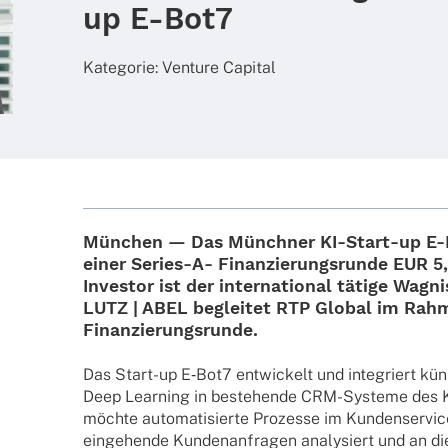
up E‑Bot7
Kate­go­rie:
Venture Capi­tal
München — Das Münchner KI-Start-up
E‑
einer Series-A- Finan­zie­rungs­runde
EUR 5,
Inves­tor ist der inter­na­tio­nal tätige Wagnis
LUTZ | ABEL
beglei­tet RTP Global im Rah
Finanzierungsrunde.
Das Start-up E‑Bot7 entwi­ckelt und inte­griert küns
Deep Lear­ning in bestehende CRM-Systeme des Ku
möchte auto­ma­ti­sierte Prozesse im Kunden­ser­vi
einge­hende Kunden­an­fra­gen analy­siert und an di