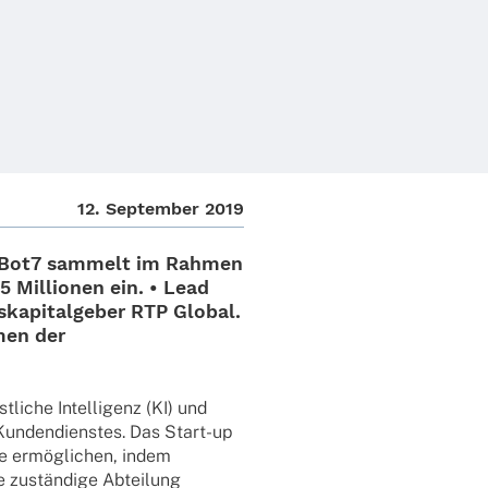
12. Septem­ber 2019
Bot7
sammelt im Rahmen
5 Millio­nen
ein. • Lead
­ka­pi­tal­ge­ber
RTP Global
.
men der
tliche Intel­li­genz (KI) und
nden­diens­tes. Das Start-up
ce ermöglichen, indem
e zuständige Abtei­lung