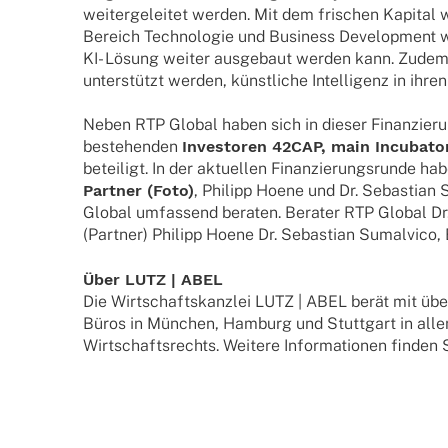
weiter­ge­lei­tet werden. Mit dem frischen Kapi­tal
Bereich Tech­no­lo­gie und Busi­ness Deve­lo­p­ment 
KI- Lösung weiter ausge­baut werden kann. Zude
unterstützt werden, künstliche Intel­li­genz in ihre
Neben RTP Global haben sich in dieser Finan­zie­r
bestehen­den
Inves­to­ren 42CAP, main Incu­ba­to
betei­ligt. In der aktu­el­len Finan­zie­rungs­runde h
Part­ner (Foto)
, Phil­ipp Hoene und Dr. Sebas­tian
Global umfas­send bera­ten. Bera­ter RTP Global D
(Part­ner) Phil­ipp Hoene Dr. Sebas­tian Sumal­vico, E
Über LUTZ | ABEL
Die Wirt­schafts­kanz­lei LUTZ | ABEL berät mit ü
Büros in München, Hamburg und Stutt­gart in all
Wirt­schafts­rechts. Weitere Infor­ma­tio­nen finde