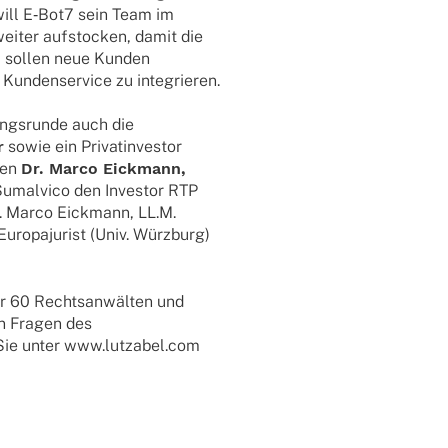
 will E‑Bot7 sein Team im
weiter aufsto­cken, damit die
m sollen neue Kunden
n Kunden­ser­vice zu integrieren.
ungs­runde auch die
r
sowie ein Privat­in­ves­tor
aben
Dr. Marco Eick­mann,
 Sumal­vico den Inves­tor RTP
r. Marco Eick­mann, LL.M.
uro­pa­ju­rist (Univ. Würzburg)
ber 60 Rechtsanwälten und
en Fragen des
n Sie unter www.lutzabel.com