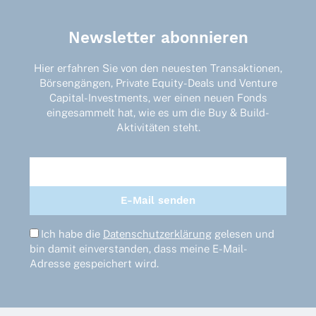
Die
Optionen
Newsletter abonnieren
können
auf
der
Hier erfahren Sie von den neuesten Transaktionen,
Produktseite
Börsengängen, Private Equity-Deals und Venture
gewählt
Capital-Investments, wer einen neuen Fonds
werden
eingesammelt hat, wie es um die Buy & Build-
Aktivitäten steht.
Ich habe die
Datenschutzerklärung
gelesen und
bin damit einverstanden, dass meine E-Mail-
Adresse gespeichert wird.