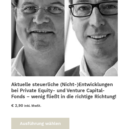
Aktuelle steuerliche (Nicht-)Entwicklungen
bei Private Equity- und Venture Capital-
Fonds – wenig fließt in die richtige Richtung!
€
2,90
inkl. MwSt.
Dieses
Produkt
Ausführung wählen
weist