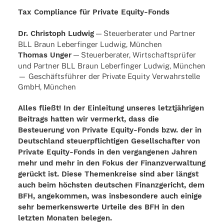
Tax Compliance für Private Equity-Fonds
Dr. Chris­toph Ludwig
— Steu­er­be­ra­ter und Part­ner
BLL Braun Leber­fin­ger Ludwig, München
Thomas Unger
— Steu­er­be­ra­ter, Wirt­schafts­prü­fer
und Part­ner BLL Braun Leber­fin­ger Ludwig, München
— Geschäfts­füh­rer der Private Equity Verwahr­stelle
GmbH, München
Alles fließt! In der Einleitung unseres letztjährigen
Beitrags hatten wir vermerkt, dass die
Besteuerung von Private Equity-Fonds bzw. der in
Deutschland steuerpflichtigen Gesellschafter von
Private Equity-Fonds in den vergangenen Jahren
mehr und mehr in den Fokus der Finanzverwaltung
gerückt ist. Diese Themenkreise sind aber längst
auch beim höchsten deutschen Finanzgericht, dem
BFH, angekommen, was insbesondere auch einige
sehr bemerkenswerte Urteile des BFH in den
letzten Monaten belegen.