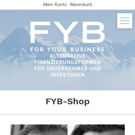
Skip
Mein Konto
Warenkorb
to
content
ALTERNATIVE
FINANZIERUNGSFORMEN
FÜR UNTERNEHMER UND
INVESTOREN
FYB-Shop