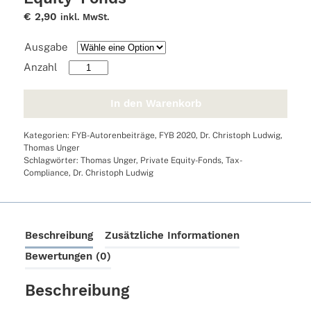
€
2,90
inkl. MwSt.
Ausgabe
Tax
Compliance
für
In den Warenkorb
Private
Equity-
Kategorien:
FYB-Autorenbeiträge
,
FYB 2020
,
Dr. Christoph Ludwig
,
Fonds
Thomas Unger
Menge
Schlagwörter:
Thomas Unger
,
Private Equity-Fonds
,
Tax-
Compliance
,
Dr. Christoph Ludwig
Beschreibung
Zusätzliche Informationen
Bewertungen (0)
Beschreibung