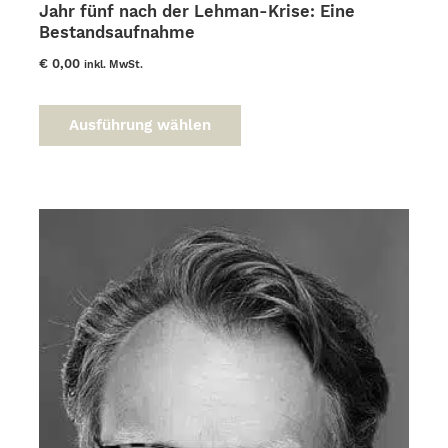
Jahr fünf nach der Lehman-Krise: Eine
Produktseite
Bestandsaufnahme
gewählt
werden
€
0,00
inkl. MwSt.
Dieses
Produkt
Ausführung wählen
weist
mehrere
Varianten
auf.
Die
Optionen
können
auf
der
Produktseite
gewählt
werden