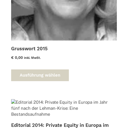
Grusswort 2015
€
0,00
inkl. MwSt.
Dieses
Produkt
Ausführung wählen
weist
mehrere
Varianten
auf.
Die
Optionen
können
auf
Editorial 2014: Private Equity in Europa im
der