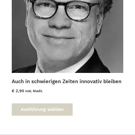
Auch in schwierigen Zeiten innovativ bleiben
€
2,90
inkl. MwSt.
Dieses
Produkt
Ausführung wählen
weist
mehrere
Varianten
auf.