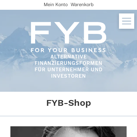
Skip
Mein Konto
Warenkorb
to
content
ALTERNATIVE
FINANZIERUNGSFORMEN
FÜR UNTERNEHMER UND
INVESTOREN
FYB-Shop