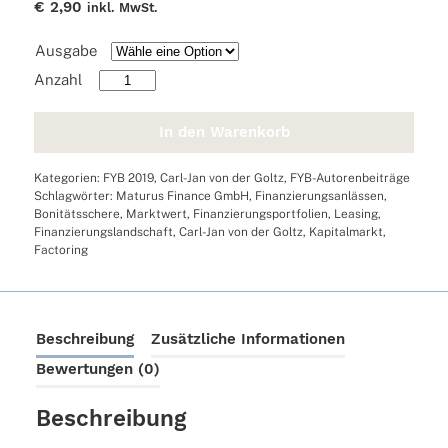
€
2,90
inkl. MwSt.
Ausgabe
Deutsche
Finanzierungslandschaft
im
In den Warenkorb
Wandel
Menge
Kategorien:
FYB 2019
,
Carl-Jan von der Goltz
,
FYB-Autorenbeiträge
Schlagwörter:
Maturus Finance GmbH
,
Finanzierungsanlässen
,
Bonitätsschere
,
Marktwert
,
Finanzierungsportfolien
,
Leasing
,
Finanzierungslandschaft
,
Carl-Jan von der Goltz
,
Kapitalmarkt
,
Factoring
Beschreibung
Zusätzliche Informationen
Bewertungen (0)
Beschreibung