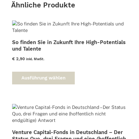
Ähnliche Produkte
So finden Sie in Zukunft Ihre High-Potentials
und Talente
€
2,90
inkl. MwSt.
Dieses
Produkt
Ausführung wählen
weist
mehrere
Varianten
auf.
Die
Optionen
können
auf
Venture Capital-Fonds in Deutschland – Der
der
Status Quo, drei Fragen und eine (hoffentlich