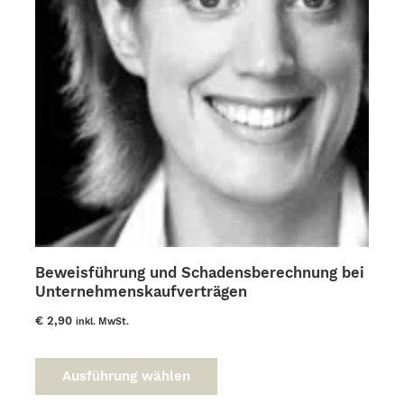
Beweisführung und Schadensberechnung bei
Unternehmenskaufverträgen
€
2,90
inkl. MwSt.
Dieses
Produkt
Ausführung wählen
weist