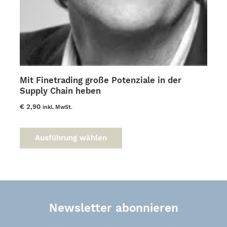
Mit Finetrading große Potenziale in der
Supply Chain heben
€
2,90
inkl. MwSt.
Dieses
Produkt
Ausführung wählen
weist
mehrere
Varianten
auf.
Die
Optionen
Newsletter abonnieren
können
auf