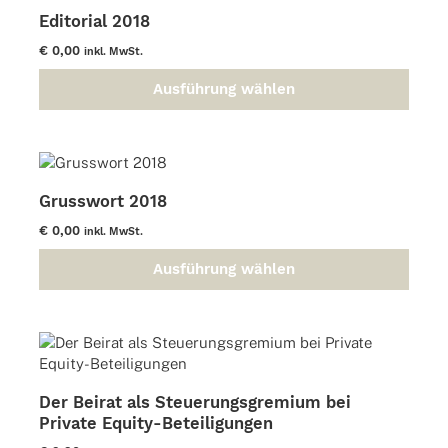
Varianten
Editorial 2018
auf.
Die
€
0,00
inkl. MwSt.
Optionen
können
Ausführung wählen
Dieses
auf
Produkt
der
weist
Produktseite
mehrere
gewählt
Varianten
werden
Grusswort 2018
auf.
Die
€
0,00
inkl. MwSt.
Optionen
können
Ausführung wählen
Dieses
auf
Produkt
der
weist
Produktseite
mehrere
gewählt
Varianten
werden
auf.
Der Beirat als Steuerungsgremium bei
Die
Private Equity-Beteiligungen
Optionen
können