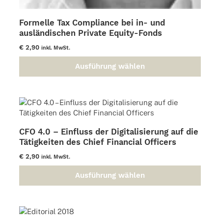
Formelle Tax Compliance bei in- und
ausländischen Private Equity-Fonds
€
2,90
inkl. MwSt.
Ausführung wählen
Dieses
Produkt
weist
mehrere
Varianten
auf.
CFO 4.0 – Einfluss der Digitalisierung auf die
Die
Tätigkeiten des Chief Financial Officers
Optionen
können
€
2,90
inkl. MwSt.
auf
der
Ausführung wählen
Dieses
Produktseite
Produkt
gewählt
weist
werden
mehrere