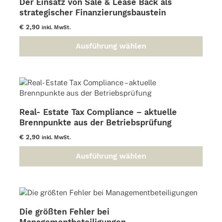
Der Einsatz von Sale & Lease Back als
strategischer Finanzierungsbaustein
€
2,90
inkl. MwSt.
Ausführung wählen
Dieses
Produkt
weist
mehrere
Varianten
auf.
Real- Estate Tax Compliance – aktuelle
Die
Brennpunkte aus der Betriebsprüfung
Optionen
können
€
2,90
inkl. MwSt.
auf
der
Ausführung wählen
Dieses
Produktseite
Produkt
gewählt
weist
werden
mehrere
Varianten
Die größten Fehler bei
auf.