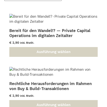
sortiert
Bereit für den Wandel!? — Private Capital
Operations im digitalen Zeitalter
€
2,90
inkl. MwSt.
Ausführung wählen
Dieses
Produkt
weist
mehrere
Varianten
auf.
Rechtliche Herausforderungen im Rahmen
Die
von Buy & Build-Transaktionen
Optionen
können
€
2,90
inkl. MwSt.
auf
der
Ausführung wählen