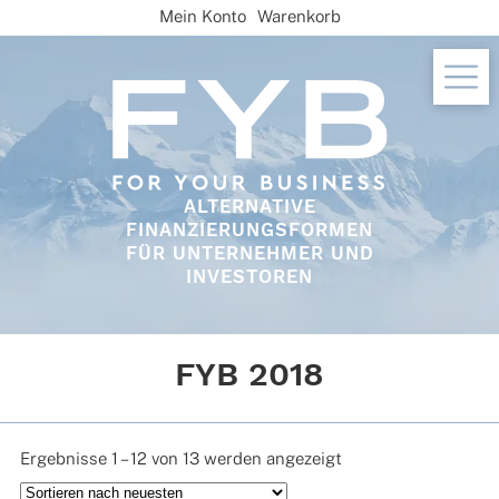
Skip
Mein Konto
Warenkorb
to
content
ALTERNATIVE
FINANZIERUNGSFORMEN
FÜR UNTERNEHMER UND
INVESTOREN
FYB 2018
Nach
Ergebnisse 1 – 12 von 13 werden angezeigt
neuesten