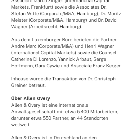
Asso­ciate Marco Zingler (Inter­na­tio­nal Capi­tal
Markets, Frank­furt) sowie die Asso­cia­tes Dr.
Stefan Witte (Corporate/M&A, Hamburg), Dr. Moritz
Meis­ter (Corporate/M&A, Hamburg) und Dr. David
Wagner (Arbeits­recht, Hamburg).
Aus dem Luxem­bur­ger Büro berie­ten die Part­ner
Andre Marc (Corporate/M&A) und Henri Wagner
(Inter­na­tio­nal Capi­tal Markets) sowie die Coun­sel
Cathe­rine Di Lorenzo, Yannick Arbaut, Serge
Hoff­mann, Gary Cywie und Asso­ciate Franz Kerger.
Inhouse wurde die Trans­ak­tion von Dr. Chris­toph
Grei­ner betreut.
Über Allen Overy
Allen & Overy ist eine inter­na­tio­nale
Anwalts­ge­sell­schaft mit etwa 5.400 Mitar­bei­tern,
darun­ter etwa 550 Part­ner, an 44 Stand­or­ten
weltweit.
Allen & Overy ist in Deutsch­land an den