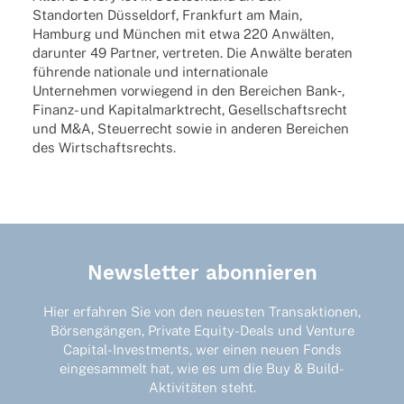
Stand­or­ten Düssel­dorf, Frank­furt am Main,
Hamburg und München mit etwa 220 Anwäl­ten,
darun­ter 49 Part­ner, vertre­ten. Die Anwälte bera­ten
führende natio­nale und inter­na­tio­nale
Unter­neh­men vorwie­gend in den Berei­chen Bank‑,
Finanz- und Kapi­tal­markt­recht, Gesell­schafts­recht
und M&A, Steu­er­recht sowie in ande­ren Berei­chen
des Wirtschaftsrechts.
Newsletter abonnieren
Hier erfahren Sie von den neuesten Transaktionen,
Börsengängen, Private Equity-Deals und Venture
Capital-Investments, wer einen neuen Fonds
eingesammelt hat, wie es um die Buy & Build-
Aktivitäten steht.