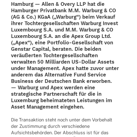
Hamburg — Allen & Overy LLP hat die
Hambur­ger Privat­bank
M.M. Warburg & CO
(AG & Co.) KGaA („Warburg“) beim Verkauf
ihrer Toch­ter­ge­sell­schaf­ten
Warburg Invest
Luxem­bourg S.A. und M.M. Warburg & CO
Luxem­bourg S.A.
an die
Apex Group
Ltd.
(„Apex“), eine Port­­fo­­lio-Gesel­l­­schaft von
Genstar Capi­tal
, bera­ten. Die beiden
veräu­ßer­ten Toch­ter­ge­sell­schaf­ten
verwal­ten
50 Milli­ar­den US-Dollar Assets
under Manage­ment
. Apex hatte zuvor unter
ande­rem das Alter­na­tive Fund Service
Busi­ness der Deut­schen Bank erwor­ben.
— Warburg und Apex werden eine
stra­te­gi­sche Part­ner­schaft für die in
Luxem­burg behei­ma­te­ten Leis­tun­gen im
Asset Manage­ment eingehen.
Die Trans­ak­tion steht noch unter dem Vorbe­halt
der Zustim­mung durch verschie­dene
Aufsichts­be­hör­den. Der Abschluss ist für das