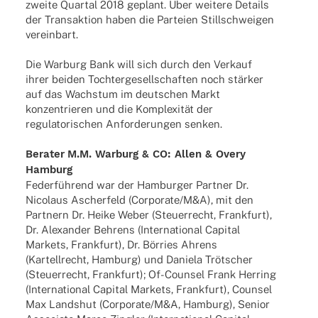
zweite Quar­tal 2018 geplant. Über weitere Details
der Trans­ak­tion haben die Parteien Still­schwei­gen
vereinbart.
Die Warburg Bank will sich durch den Verkauf
ihrer beiden Toch­ter­ge­sell­schaf­ten noch stär­ker
auf das Wachs­tum im deut­schen Markt
konzen­trie­ren und die Komple­xi­tät der
regu­la­to­ri­schen Anfor­de­run­gen senken.
Bera­ter
M.M. Warburg & CO: Allen & Overy
Hamburg
Feder­füh­rend war der Hambur­ger Part­ner Dr.
Nico­laus Ascher­feld (Corporate/M&A), mit den
Part­nern Dr. Heike Weber (Steu­er­recht, Frank­furt),
Dr. Alex­an­der Behrens (Inter­na­tio­nal Capi­tal
Markets, Frank­furt), Dr. Börries Ahrens
(Kartell­recht, Hamburg) und Daniela Trötscher
(Steu­er­recht, Frank­furt); Of-Coun­­sel Frank Herring
(Inter­na­tio­nal Capi­tal Markets, Frank­furt), Coun­sel
Max Lands­hut (Corporate/M&A, Hamburg), Senior