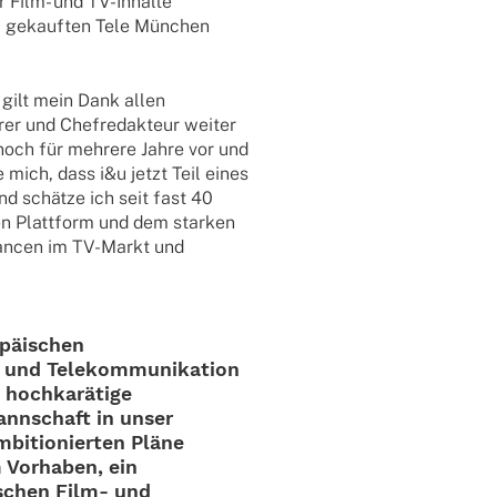
r Film- und TV-Inhalte
9 gekauf­ten Tele München
 gilt mein Dank allen
rer und Chef­re­dak­teur weiter
 noch für mehrere Jahre vor und
 mich, dass i&u jetzt Teil eines
d schätze ich seit fast 40
en Platt­form und dem star­ken
han­cen im TV-Markt und
opäischen
 und Tele­kom­mu­ni­ka­tion
 hochkarätige
Mann­schaft in unser
i­tio­nier­ten Pläne
Vorha­ben, ein
­schen Film- und