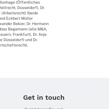
. Bonhage (Öffent­li­ches
ell­recht, Düssel­dorf), Dr.
(Arbeits­recht) (beide
 und Eckbert Müller
lex­an­der Bekier, Dr. Hermann
Tobias Bege­mann (alle M&A,
u­ern, Frank­furt), Dr. Anja
de Düssel­dorf) und Dr.
irtschaftsrecht).
Get in touch