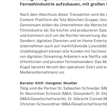
Fern­seh­in­dus­trie aufzu­bauen, mit großen 
Nach dem Abschluss dieser Trans­ak­tion wird die un
Content- Platt­form die Tele München Gruppe, Uni
Gemein­sam bilden die Unter­neh­men die Wertscho
Film­in­dus­trie ab: Sie kaufen und produ­zie­ren Sp
und kümmern sich um die Rechte-Verwer­­tung dies
Sendern, digi­ta­len Diens­ten und im Home Enter­tai
Unter­neh­men auch auf marktführende Lizenz­bi­bli
Unabhängigkeit können alle Kunden mit hoch­wer­t
von digi­ta­len Stre­a­­ming-Anbie­­tern wie Netflix
öffentlichen und priva­ten Fern­seh­sen­dern. Das
Kogel berei­tet derzeit den opera­ti­ven Start und 
Medi­en­un­ter­neh­mens vor.
Bera­ter KKR: Henge­ler Mueller
Tätig sind die Part­ner Dr. Sebas­tian Schnei­der (
Dr. Maxi­mi­lian Schiessl (M&A, Düssel­dorf), Dr. St
(M&A/Gesellschaftsrecht), Dr. Albrecht Conrad (M
Chris­tian Schwandt­ner (M&A/Gesellschaftsrecht), D