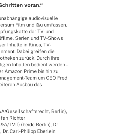
Schrit­ten voran.“
abhängige audio­vi­su­elle
ver­sum Film und i&u umfas­sen.
̈pfungskette der TV- und
iel­filme, Serien und TV-Shows
er Inhalte in Kinos, TV-
n­ment. Dabei grei­fen die
o­the­ken zurück. Durch ihre
i­gen Inhal­ten bedient werden –
 oder Amazon Prime bis hin zu
 Mana­ge­­ment-Team um CEO Fred
weite­ren Ausbau des
M&A/Gesellschaftsrecht, Berlin),
efan Rich­ter
&A/TMT) (beide Berlin), Dr.
r. Carl-Phil­ipp Eber­lein