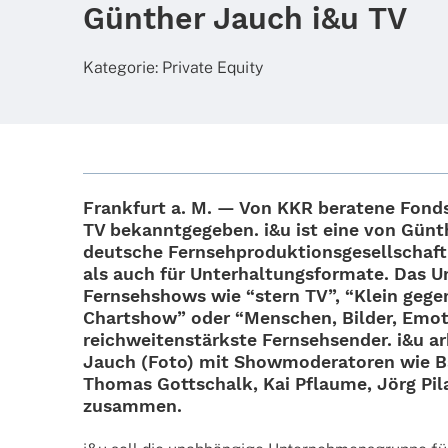
Günther Jauch i&u TV
Kate­go­rie:
Private Equity
Frank­furt a. M. — Von
KKR
bera­tene Fond
TV
bekannt­ge­ge­ben. i&u ist eine von Gün
deut­sche Fern­seh­pro­duk­ti­ons­ge­sell­schaft
als auch für Unter­hal­tungs­for­mate. Das U
Fern­seh­shows wie “stern TV”, “Klein gegen
Chart­show” oder “Menschen, Bilder, Emoti
reich­wei­ten­stärkste Fern­seh­sen­der. i&u 
Jauch (Foto)
mit Show­mo­de­ra­to­ren wie B
Thomas Gott­schalk, Kai Pflaume, Jörg Pi
zusammen.