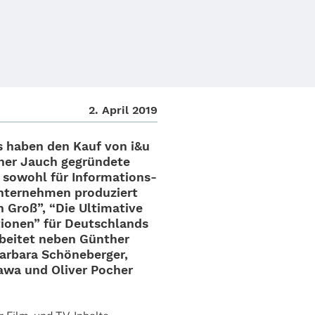
2. April 2019
s haben den Kauf von
i&u
ther Jauch gegrün­dete
 sowohl für Infor­­ma­­ti­ons-
nter­neh­men produ­ziert
 Groß”, “Die Ulti­ma­tive
o­nen” für Deutsch­lands
arbei­tet neben
Günther
arbara Schö­ne­ber­ger,
lawa und Oliver Pocher