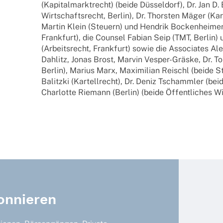
(Kapi­tal­markt­recht) (beide Düssel­dorf), Dr. Jan D
Wirt­schafts­recht, Berlin), Dr. Thors­ten Mäger (Kart
Martin Klein (Steu­ern) und Hendrik Bocken­hei­mer 
Frank­furt), die Coun­sel Fabian Seip (TMT, Berlin)
(Arbeits­recht, Frank­furt) sowie die Asso­cia­tes A
Dahlitz, Jonas Brost, Marvin Vesper-Gräske, Dr. 
Berlin), Marius Marx, Maxi­mi­lian Reischl (beide Ste
Balitzki (Kartell­recht), Dr. Deniz Tschamm­ler (bei
Char­lotte Riemann (Berlin) (beide Öffent­li­ches W
onnieren