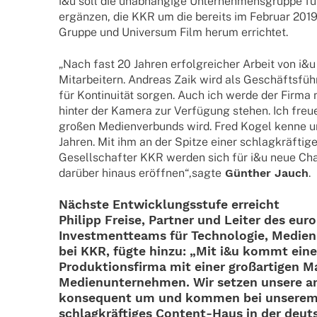
i&u soll die unab­hän­gige Unter­neh­mens­gruppe fü
ergän­zen, die KKR um die bereits im Februar 201
Gruppe und Univer­sum Film herum errichtet.
„Nach fast 20 Jahren erfolg­rei­cher Arbeit von i&u
Mitar­bei­tern. Andreas Zaik wird als Geschäftsfüh
für Kontinuität sorgen. Auch ich werde der Firma
hinter der Kamera zur Verfügung stehen. Ich freue
großen Medi­en­ver­bunds wird. Fred Kogel kenne un
Jahren. Mit ihm an der Spitze einer schlagkräftig
Gesell­schaf­ter KKR werden sich für i&u neue C
darüber hinaus eröffnen“,sagte
Günther Jauch
.
Nächste Entwick­lungs­stufe erreicht
Phil­ipp Freise
, Part­ner und Leiter des eur
Invest­ment­teams für Tech­no­lo­gie, Medien
bei
KKR
, fügte hinzu: „Mit i&u kommt eine
Produk­ti­ons­firma mit einer groß­ar­ti­gen 
Medi­en­un­ter­neh­men. Wir setzen unsere amb
konse­quent um und kommen bei unse­rem 
schlagkräftiges Content-Haus in der deut