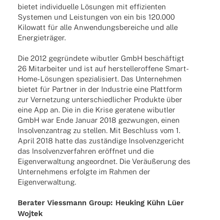
bietet indi­vi­du­elle Lösun­gen mit effi­zi­en­ten
Syste­men und Leis­tun­gen von ein bis 120.000
Kilo­watt für alle Anwen­dungs­be­rei­che und alle
Energieträger.
Die 2012 gegrün­dete wibut­ler GmbH beschäf­tigt
26 Mitar­bei­ter und ist auf herstel­ler­of­fene Smart-
Home-Lösun­­gen spezia­li­siert. Das Unter­neh­men
bietet für Part­ner in der Indus­trie eine Platt­form
zur Vernet­zung unter­schied­li­cher Produkte über
eine App an. Die in die Krise gera­tene wibut­ler
GmbH war Ende Januar 2018 gezwun­gen, einen
Insol­venz­an­trag zu stel­len. Mit Beschluss vom 1.
April 2018 hatte das zustän­dige Insol­venz­ge­richt
das Insol­venz­ver­fah­ren eröff­net und die
Eigen­ver­wal­tung ange­ord­net. Die Veräu­ße­rung des
Unter­neh­mens erfolgte im Rahmen der
Eigenverwaltung.
Bera­ter Viess­mann Group:
Heuking Kühn Lüer
Wojtek