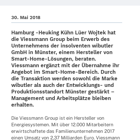
30. Mai 2018
Hamburg -
Heuking Kühn Lüer Wojtek
hat
die
Viess­mann Group
beim Erwerb des
Unter­neh­mens der insol­ven­ten
wibut­ler
GmbH in Müns­ter, einem Herstel­ler von
Smart-Home-Lösun­­gen, bera­ten.
Viess­mann ergänzt mit der Über­nahme ihr
Ange­bot im Smart-Home-Bereich. Durch
die Trans­ak­tion werden sowohl die Marke
wibut­ler als auch der Entwick­­lungs- und
Produk­ti­ons­stand­ort Müns­ter gestärkt –
Manage­ment und Arbeits­plätze blei­ben
erhalten.
Die Viess­mann Group ist ein Herstel­ler von
Ener­gie­sys­te­men. Mit über 12.000 Mitar­bei­tern
erwirt­schaf­tete das Fami­li­en­un­ter­neh­men 2017
einen Umsatz von 2,37 Milli­ar­den Euro. Viess­mann