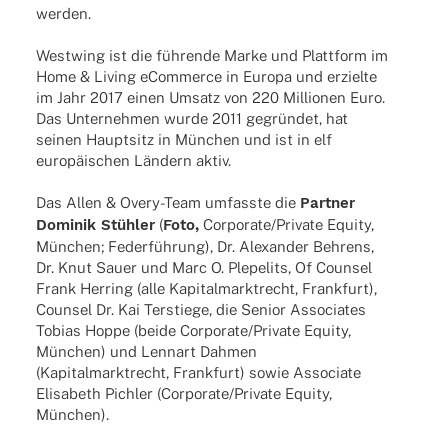
werden.
West­wing ist die führende Marke und Platt­form im
Home & Living eCom­merce in Europa und erzielte
im Jahr 2017 einen Umsatz von 220 Millio­nen Euro.
Das Unter­neh­men wurde 2011 gegrün­det, hat
seinen Haupt­sitz in München und ist in elf
euro­päi­schen Ländern aktiv.
Das Allen & Overy-Team umfasste die
Part­ner
Domi­nik Stüh­ler
(
Foto,
Corporate/Private Equity,
München; Feder­füh­rung), Dr. Alex­an­der Behrens,
Dr. Knut Sauer und Marc O. Plepe­lits, Of Coun­sel
Frank Herring (alle Kapi­tal­markt­recht, Frank­furt),
Coun­sel Dr. Kai Terstiege, die Senior Asso­cia­tes
Tobias Hoppe (beide Corporate/Private Equity,
München) und Lenn­art Dahmen
(Kapi­tal­markt­recht, Frank­furt) sowie Asso­ciate
Elisa­beth Pich­ler (Corporate/Private Equity,
München).