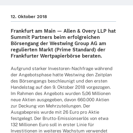
12. Okto­ber 2018
Frank­furt am Main —
Allen & Overy
LLP hat
Summit Part­ners
beim erfolg­rei­chen
Börsen­gang der
West­wing Group
AG am
regu­lier­ten Markt (Prime Stan­dard) der
Frank­fur­ter Wert­pa­pier­börse beraten.
Aufgrund star­ker Inves­­to­­ren-Nach­frage während
der Ange­bots­phase hatte West­wing den Zeit­plan
des Börsen­gangs beschleu­nigt und den ersten
Handels­tag auf den 9. Okto­ber 2018 vorge­zo­gen.
Im Rahmen des Ange­bots wurden 5,06 Millio­nen
neue Aktien ausge­ge­ben, davon 660.000 Aktien
zur Deckung von Mehr­zu­tei­lun­gen. Der
Ausga­be­preis wurde mit 26 Euro pro Aktie
fest­ge­legt. Der Brutto-Emis­­si­ons­er­­lös von etwa
132 Millio­nen Euro soll in erster Linie für
Inves­ti­tio­nen in weite­res Wachs­tum verwen­det