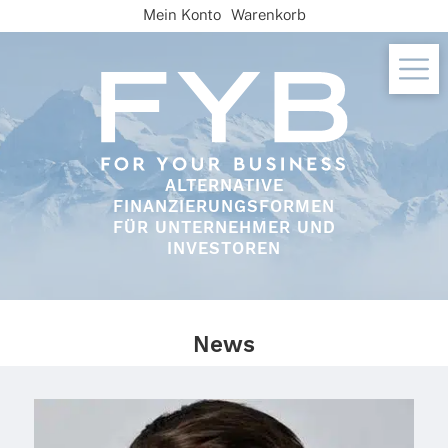
Skip
Mein Konto
Warenkorb
to
content
ALTERNATIVE
FINANZIERUNGSFORMEN
FÜR UNTERNEHMER UND
INVESTOREN
News