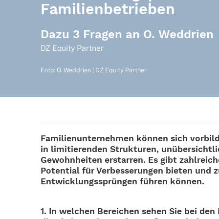
Familienbetrieben
Dazu 3 Fragen an O. Weddrien
DZ Equity Partner
Foto: O. Weddrien | DZ Equity Partner
Fami­li­en­un­ter­neh­men können sich vorbil
in limi­tie­ren­den Struk­tu­ren, unüber­sicht
Gewohn­hei­ten erstar­ren. Es gibt zahl­rei­c
Poten­tial für Verbes­se­run­gen bieten und 
Entwick­lungs­sprün­gen führen können.
1. In welchen Berei­chen sehen Sie bei den Fa