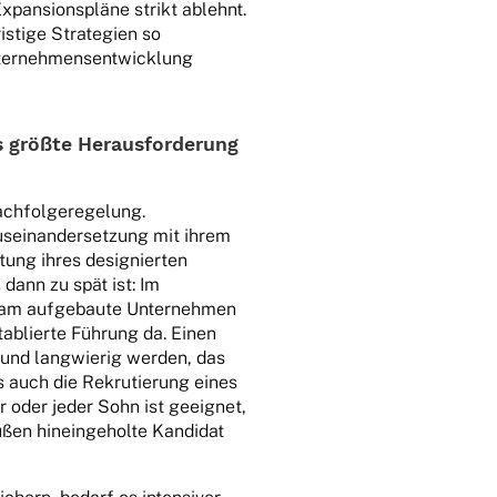
xpan­si­ons­pläne strikt ablehnt.
is­tige Stra­te­gien so
nter­neh­mens­ent­wick­lung
 größte Heraus­for­de­rung
­fol­ge­re­ge­lung.
sein­an­der­set­zung mit ihrem
ung ihres desi­gnier­ten
 dann zu spät ist: Im
sam aufge­baute Unter­neh­men
tablierte Führung da. Einen
 und lang­wie­rig werden, das
s auch die Rekru­tie­rung eines
r oder jeder Sohn ist geeig­net,
ßen hinein­ge­holte Kandi­dat