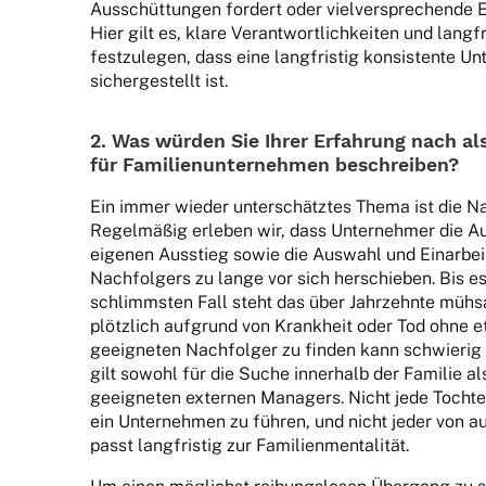
Ausschüt­tun­gen fordert oder viel­ver­spre­chende E
Hier gilt es, klare Verant­wort­lich­kei­ten und lang­fr
fest­zu­le­gen, dass eine lang­fris­tig konsis­tente U
sicher­ge­stellt ist.
2. Was würden Sie Ihrer Erfah­rung nach als
für Fami­li­en­un­ter­neh­men beschreiben?
Ein immer wieder unter­schätz­tes Thema ist die Nach
Regel­mä­ßig erle­ben wir, dass Unter­neh­mer die Au
eige­nen Ausstieg sowie die Auswahl und Einar­bei­t
Nach­fol­gers zu lange vor sich herschie­ben. Bis es
schlimms­ten Fall steht das über Jahr­zehnte müh
plötz­lich aufgrund von Krank­heit oder Tod ohne e
geeig­ne­ten Nach­fol­ger zu finden kann schwie­rig
gilt sowohl für die Suche inner­halb der Fami­lie al
geeig­ne­ten exter­nen Mana­gers. Nicht jede Toch­te
ein Unter­neh­men zu führen, und nicht jeder von au
passt lang­fris­tig zur Familienmentalität.