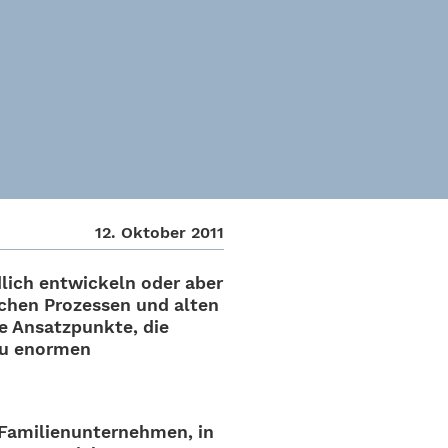
12. Okto­ber 2011
d­lich entwi­ckeln oder aber
­li­chen Prozes­sen und alten
he Ansatz­punkte, die
zu enor­men
mi­li­en­un­ter­neh­men, in