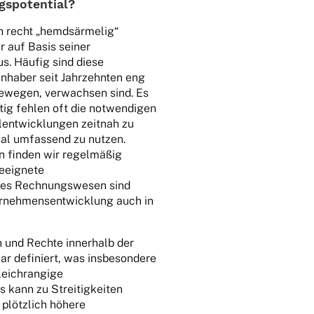
ngspotential?
n recht „hemds­är­me­lig“
er auf Basis seiner
us. Häufig sind diese
Inha­ber seit Jahr­zehn­ten eng
ewe­gen, verwach­sen sind. Es
tig fehlen oft die notwen­di­gen
­ent­wick­lun­gen zeit­nah zu
ial umfas­send zu nutzen.
n finden wir regel­mä­ßig
geeig­nete
n­des Rech­nungs­we­sen sind
r­neh­mens­ent­wick­lung auch in
n und Rechte inner­halb der
lar defi­niert, was insbe­son­dere
ich­ran­gige
s kann zu Strei­tig­kei­ten
 plötz­lich höhere