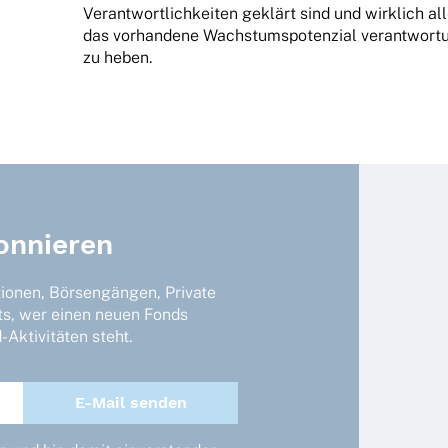
Verant­wort­lich­kei­ten geklärt sind und wirk­lich 
das vorhan­dene Wachs­tums­po­ten­zial verant­wor­t
zu heben.
onnieren
tionen, Börsengängen, Private
ts, wer einen neuen Fonds
Aktivitäten steht.