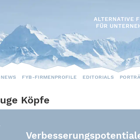
ALTERNATIVE 
FÜR UNTERNE
NEWS
FYB-FIRMENPROFILE
EDITORIALS
PORTR
luge Köpfe
Verbesserungspotential