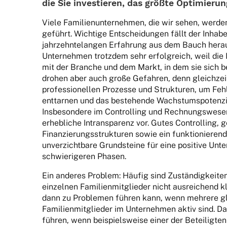
die Sie inves­tie­ren, das größte Optimieru
Viele Fami­li­en­un­ter­neh­men, die wir sehen, werde
geführt. Wich­tige Entschei­dun­gen fällt der Inha­b
jahr­zehn­te­lan­gen Erfah­rung aus dem Bauch hera
Unter­neh­men trotz­dem sehr erfolg­reich, weil die 
mit der Bran­che und dem Markt, in dem sie sich b
drohen aber auch große Gefah­ren, denn gleich­zei­
profes­sio­nel­len Prozesse und Struk­tu­ren, um Fehl
enttar­nen und das bestehende Wachs­tums­po­ten­z
Insbe­son­dere im Control­ling und Rech­nungs­we­se
erheb­li­che Intrans­pa­renz vor. Gutes Control­ling, 
Finan­zie­rungs­struk­tu­ren sowie ein funk­tio­nie­re
unver­zicht­bare Grund­steine für eine posi­tive Unte
schwie­ri­ge­ren Phasen.
Ein ande­res Problem: Häufig sind Zustän­dig­kei­te
einzel­nen Fami­li­en­mit­glie­der nicht ausrei­chend k
dann zu Proble­men führen kann, wenn mehrere gle
Fami­li­en­mit­glie­der im Unter­neh­men aktiv sind. Da
führen, wenn beispiels­weise einer der Betei­lig­ten