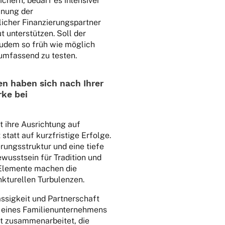
hern, bedarf es inten­si­ver
lanung der
li­cher Finan­zie­rungs­part­ner
unter­stüt­zen. Soll der
 zudem so früh wie möglich
umfas­send zu testen.
ren haben sich nach Ihrer
rke bei
st ihre Ausrich­tung auf
 statt auf kurz­fris­tige Erfolge.
ungs­struk­tur und eine tiefe
wusst­sein für Tradi­tion und
se Elemente machen die
­tu­rel­len Turbulenzen.
­sig­keit und Part­ner­schaft
ines Fami­li­en­un­ter­neh­mens
t zusam­men­ar­bei­tet, die