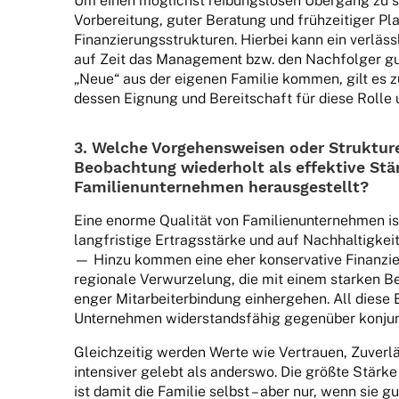
Um einen möglichst reibungs­lo­sen Über­gang zu sic
Vorbe­rei­tung, guter Bera­tung und früh­zei­ti­ger P
Finan­zie­rungs­struk­tu­ren. Hier­bei kann ein verläss­
auf Zeit das Manage­ment bzw. den Nach­fol­ger gut 
„Neue“ aus der eige­nen Fami­lie kommen, gilt es
dessen Eignung und Bereit­schaft für diese Rolle 
3. Welche Vorge­hens­wei­sen oder Struk­tu­
Beob­ach­tung wieder­holt als effek­tive Stä
Fami­li­en­un­ter­neh­men herausgestellt?
Eine enorme Quali­tät von Fami­li­en­un­ter­neh­men i
lang­fris­tige Ertrags­stärke und auf Nach­hal­tig­keit
— Hinzu kommen eine eher konser­va­tive Finan­zie­r
regio­nale Verwur­ze­lung, die mit einem star­ken Be
enger Mitar­bei­ter­bin­dung einher­ge­hen. All die
Unter­neh­men wider­stands­fä­hig gegen­über konjunk
Gleich­zei­tig werden Werte wie Vertrauen, Zuver­läs
inten­si­ver gelebt als anderswo. Die größte Stärke e
ist damit die Fami­lie selbst – aber nur, wenn sie gu