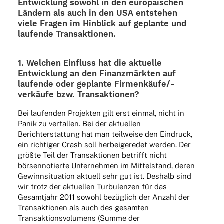
Entwick­lung sowohl in den euro­päi­schen
Ländern als auch in den USA entste­hen
viele Fragen im Hinblick auf geplante und
laufende Transaktionen.
1. Welchen Einfluss hat die aktu­elle
Entwick­lung an den Finanz­märk­ten auf
laufende oder geplante Firmen­käu­fe/-
verkäufe bzw. Transaktionen?
Bei laufen­den Projek­ten gilt erst einmal, nicht in
Panik zu verfal­len. Bei der aktu­el­len
Bericht­erstat­tung hat man teil­weise den Eindruck,
ein rich­ti­ger Crash soll herbei­ge­re­det werden. Der
größte Teil der Trans­ak­tio­nen betrifft nicht
börsen­no­tierte Unter­neh­men im Mittel­stand, deren
Gewinn­si­tua­tion aktu­ell sehr gut ist. Deshalb sind
wir trotz der aktu­el­len Turbu­len­zen für das
Gesamt­jahr 2011 sowohl bezüg­lich der Anzahl der
Trans­ak­tio­nen als auch des gesam­ten
Trans­ak­ti­ons­vo­lu­mens (Summe der