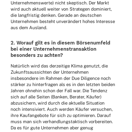
Unter­neh­mens­werte) nicht skep­tisch. Der Markt
wird auch aktu­ell weiter von Stra­te­gen domi­niert,
die lang­fris­tig denken. Gerade an deut­schen
Unter­neh­men besteht unver­än­dert hohes Inter­esse
aus dem Ausland.
2. Worauf gilt es in diesem Börsen­um­feld
bei einer Unter­neh­mens­trans­ak­tion
beson­ders zu achten?
Natür­lich wird das derzei­tige Klima genutzt, die
Zukunfts­aus­sich­ten der Unter­neh­men
insbe­son­dere im Rahmen der Due Dili­gence noch
stär­ker zu hinter­fra­gen als es in den letz­ten beiden
Jahren ohne­hin schon der Fall war. Die Tendenz
sich auf alle Seiten (Banken, Bera­ter, Käufer)
abzu­si­chern, wird durch die aktu­elle Situa­tion
noch inten­si­viert. Auch werden Käufer versu­chen,
ihre Kauf­an­ge­bote für sich zu opti­mie­ren. Darauf
muss man sich verhand­lungs­tak­tisch vorbe­rei­ten.
Da es für gute Unter­neh­men aber genug