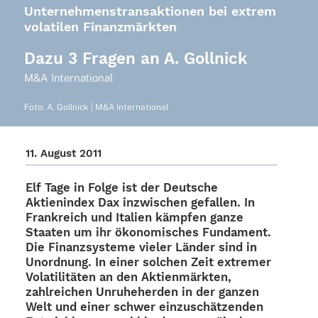
Unternehmenstransaktionen bei extrem
volatilen Finanzmärkten
Dazu 3 Fragen an A. Gollnick
M&A Inter­na­tio­nal
Foto: A. Goll­nick | M&A International
11. August 2011
Elf Tage in Folge ist der Deut­sche
Akti­en­in­dex Dax inzwi­schen gefal­len. In
Frank­reich und Italien kämp­fen ganze
Staa­ten um ihr ökono­mi­sches Funda­ment.
Die Finanz­sys­teme vieler Länder sind in
Unord­nung. In einer solchen Zeit extre­mer
Vola­ti­li­tä­ten an den Akti­en­märk­ten,
zahl­rei­chen Unru­he­her­den in der ganzen
Welt und einer schwer einzu­schät­zen­den