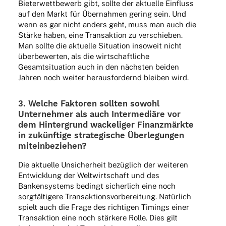
Bieter­wett­be­werb gibt, sollte der aktu­elle Einfluss
auf den Markt für Über­nah­men gering sein. Und
wenn es gar nicht anders geht, muss man auch die
Stärke haben, eine Trans­ak­tion zu verschie­ben.
Man sollte die aktu­elle Situa­tion inso­weit nicht
über­be­wer­ten, als die wirt­schaft­li­che
Gesamt­si­tua­tion auch in den nächs­ten beiden
Jahren noch weiter heraus­for­dernd blei­ben wird.
3. Welche Fakto­ren soll­ten sowohl
Unter­neh­mer als auch Inter­me­diäre vor
dem Hinter­grund wacke­li­ger Finanz­märkte
in zukünf­tige stra­te­gi­sche Über­le­gun­gen
miteinbeziehen?
Die aktu­elle Unsi­cher­heit bezüg­lich der weite­ren
Entwick­lung der Welt­wirt­schaft und des
Banken­sys­tems bedingt sicher­lich eine noch
sorg­fäl­ti­gere Trans­ak­ti­ons­vor­be­rei­tung. Natür­lich
spielt auch die Frage des rich­ti­gen Timings einer
Trans­ak­tion eine noch stär­kere Rolle. Dies gilt