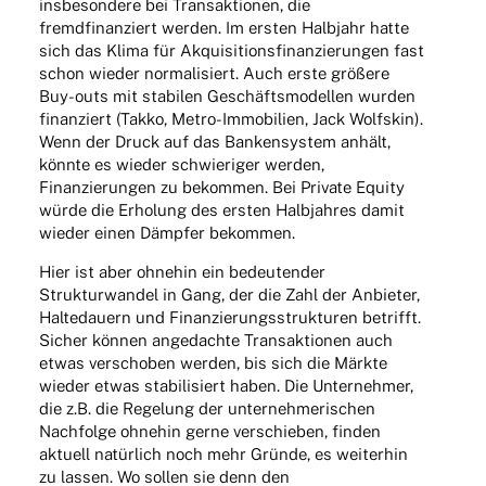
insbe­son­dere bei Trans­ak­tio­nen, die
fremd­fi­nan­ziert werden. Im ersten Halb­jahr hatte
sich das Klima für Akqui­si­ti­ons­fi­nan­zie­run­gen fast
schon wieder norma­li­siert. Auch erste größere
Buy-outs mit stabi­len Geschäfts­mo­del­len wurden
finan­ziert (Takko, Metro-Immo­bi­lien, Jack Wolfs­kin).
Wenn der Druck auf das Banken­sys­tem anhält,
könnte es wieder schwie­ri­ger werden,
Finan­zie­run­gen zu bekom­men. Bei Private Equity
würde die Erho­lung des ersten Halb­jah­res damit
wieder einen Dämp­fer bekommen.
Hier ist aber ohne­hin ein bedeu­ten­der
Struk­tur­wan­del in Gang, der die Zahl der Anbie­ter,
Halte­dau­ern und Finan­zie­rungs­struk­tu­ren betrifft.
Sicher können ange­dachte Trans­ak­tio­nen auch
etwas verscho­ben werden, bis sich die Märkte
wieder etwas stabi­li­siert haben. Die Unter­neh­mer,
die z.B. die Rege­lung der unter­neh­me­ri­schen
Nach­folge ohne­hin gerne verschie­ben, finden
aktu­ell natür­lich noch mehr Gründe, es weiter­hin
zu lassen. Wo sollen sie denn den