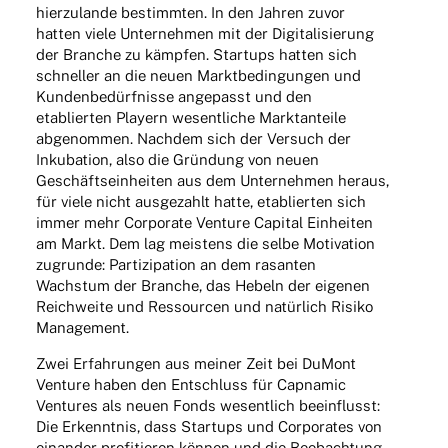
hier­zu­lande bestimm­ten. In den Jahren zuvor
hatten viele Unter­neh­men mit der Digi­ta­li­sie­rung
der Bran­che zu kämp­fen. Start­ups hatten sich
schnel­ler an die neuen Markt­be­din­gun­gen und
Kunden­be­dürf­nisse ange­passt und den
etablier­ten Play­ern wesent­li­che Markt­an­teile
abge­nom­men. Nach­dem sich der Versuch der
Inku­ba­tion, also die Grün­dung von neuen
Geschäfts­ein­hei­ten aus dem Unter­neh­men heraus,
für viele nicht ausge­zahlt hatte, etablier­ten sich
immer mehr Corpo­rate Venture Capi­tal Einhei­ten
am Markt. Dem lag meis­tens die selbe Moti­va­tion
zugrunde: Parti­zi­pa­tion an dem rasan­ten
Wachs­tum der Bran­che, das Hebeln der eige­nen
Reich­weite und Ressour­cen und natür­lich Risiko
Management.
Zwei Erfah­run­gen aus meiner Zeit bei DuMont
Venture haben den Entschluss für Capna­mic
Ventures als neuen Fonds wesent­lich beein­flusst:
Die Erkennt­nis, dass Start­ups und Corpo­ra­tes von
einan­der profi­tie­ren können und die Beob­ach­tung,