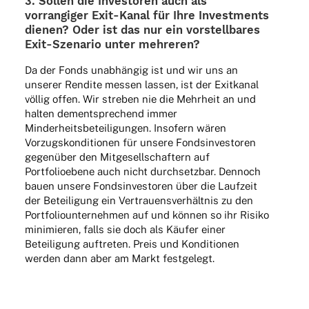
3. Sollen die Inves­to­ren auch als
vorran­gi­ger Exit-Kanal für Ihre Invest­ments
dienen? Oder ist das nur ein vorstell­ba­res
Exit-Szena­rio unter mehreren?
Da der Fonds unab­hän­gig ist und wir uns an
unse­rer Rendite messen lassen, ist der Exit­ka­nal
völlig offen. Wir stre­ben nie die Mehr­heit an und
halten dementspre­chend immer
Minder­heits­be­tei­li­gun­gen. Inso­fern wären
Vorzugs­kon­di­tio­nen für unsere Fonds­in­ves­to­ren
gegen­über den Mitge­sell­schaf­tern auf
Port­fo­li­oe­bene auch nicht durch­setz­bar. Dennoch
bauen unsere Fonds­in­ves­to­ren über die Lauf­zeit
der Betei­li­gung ein Vertrau­ens­ver­hält­nis zu den
Port­fo­lio­un­ter­neh­men auf und können so ihr Risiko
mini­mie­ren, falls sie doch als Käufer einer
Betei­li­gung auftre­ten. Preis und Kondi­tio­nen
werden dann aber am Markt festgelegt.