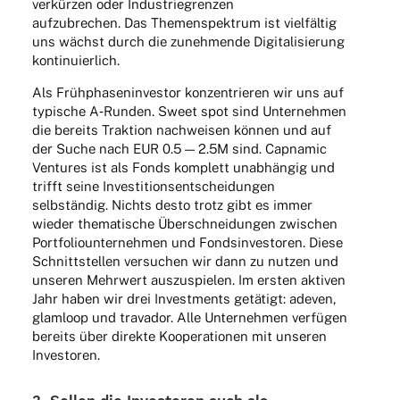
verkür­zen oder Indus­trie­gren­zen
aufzu­bre­chen. Das Themen­spek­trum ist viel­fäl­tig
uns wächst durch die zuneh­mende Digi­ta­li­sie­rung
kontinuierlich.
Als Früh­pha­sen­in­ves­tor konzen­trie­ren wir uns auf
typi­sche A‑Runden. Sweet spot sind Unter­neh­men
die bereits Trak­tion nach­wei­sen können und auf
der Suche nach EUR 0.5 — 2.5M sind. Capna­mic
Ventures ist als Fonds komplett unab­hän­gig und
trifft seine Inves­ti­ti­ons­ent­schei­dun­gen
selb­stän­dig. Nichts desto trotz gibt es immer
wieder thema­ti­sche Über­schnei­dun­gen zwischen
Port­fo­lio­un­ter­neh­men und Fonds­in­ves­to­ren. Diese
Schnitt­stel­len versu­chen wir dann zu nutzen und
unse­ren Mehr­wert auszu­spie­len. Im ersten akti­ven
Jahr haben wir drei Invest­ments getä­tigt: adeven,
glam­loop und trava­dor. Alle Unter­neh­men verfü­gen
bereits über direkte Koope­ra­tio­nen mit unse­ren
Investoren.