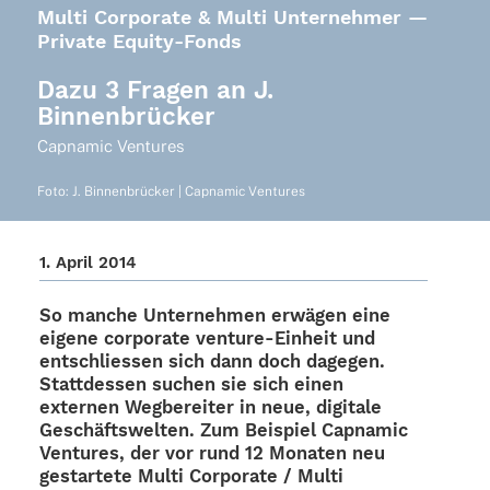
Multi Corporate & Multi Unternehmer —
Private Equity-Fonds
Dazu 3 Fragen an J.
Binnenbrücker
Capna­mic Ventures
Foto: J. Binnen­brü­cker | Capna­mic Ventures
1. April 2014
So manche Unter­neh­men erwä­gen eine
eigene corpo­rate venture-Einheit und
entschlies­sen sich dann doch dage­gen.
Statt­des­sen suchen sie sich einen
exter­nen Wegbe­rei­ter in neue, digi­tale
Geschäfts­wel­ten. Zum Beispiel Capna­mic
Ventures, der vor rund 12 Mona­ten neu
gestar­tete Multi Corpo­rate / Multi