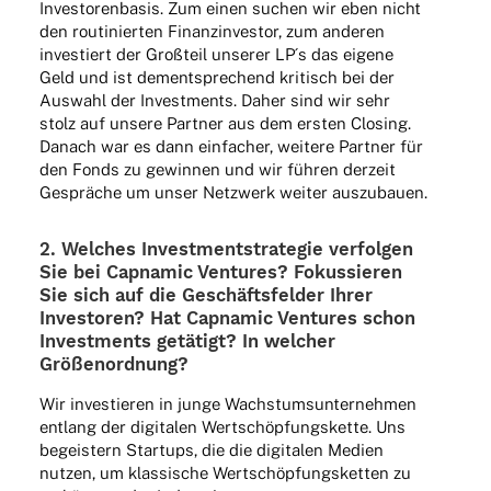
Inves­to­ren­ba­sis. Zum einen suchen wir eben nicht
den routi­nier­ten Finanz­in­ves­tor, zum ande­ren
inves­tiert der Groß­teil unse­rer LP´s das eigene
Geld und ist dementspre­chend kritisch bei der
Auswahl der Invest­ments. Daher sind wir sehr
stolz auf unsere Part­ner aus dem ersten Closing.
Danach war es dann einfa­cher, weitere Part­ner für
den Fonds zu gewin­nen und wir führen derzeit
Gesprä­che um unser Netz­werk weiter auszubauen.
2. Welches Invest­ment­stra­te­gie verfol­gen
Sie bei Capna­mic Ventures? Fokus­sie­ren
Sie sich auf die Geschäfts­fel­der Ihrer
Inves­to­ren? Hat Capna­mic Ventures schon
Invest­ments getä­tigt? In welcher
Größenordnung?
Wir inves­tie­ren in junge Wachs­tums­un­ter­neh­men
entlang der digi­ta­len Wert­schöp­fungs­kette. Uns
begeis­tern Start­ups, die die digi­ta­len Medien
nutzen, um klas­si­sche Wert­schöp­fungs­ket­ten zu