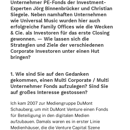
Unter­neh­mer PE-Fonds der Inves­t­­ment-
Exper­­ten Jörg Binnen­brü­cker und Chris­tian
Siegele. Neben namhaf­ten Unter­neh­men
wie Univer­sal Music wurden hier auch
erfolg­rei­che Family Offices wie die Wecken
& Cie. als Inves­to­ren für das erste Closing
gewon­nen. — Wie lassen sich die
Stra­te­gien und Ziele der verschie­de­nen
Corpo­rate Inves­to­ren unter einen Hut
bringen?
1. Wie sind Sie auf den Gedan­ken
gekom­men, einen Multi Corpo­rate / Multi
Unter­neh­mer Fonds aufzu­le­gen? Sind Sie
auf großes Inter­esse gestossen?
Ich kam 2007 zur Medi­en­gruppe DuMont
Schau­berg, um mit DuMont Venture einen Fonds
für Betei­li­gung in den digi­ta­len Medien
aufzu­bauen. Damals waren es in erster Linie
Medi­en­häu­ser, die die Venture Capi­tal Szene