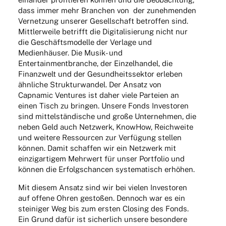
dass immer mehr Bran­chen von der zuneh­men­den
Vernet­zung unse­rer Gesell­schaft betrof­fen sind.
Mitt­ler­weile betrifft die Digi­ta­li­sie­rung nicht nur
die Geschäfts­mo­delle der Verlage und
Medi­en­häu­ser. Die Musik- und
Enter­tain­ment­bran­che, der Einzel­han­del, die
Finanz­welt und der Gesund­heits­sek­tor erle­ben
ähnli­che Struk­tur­wan­del. Der Ansatz von
Capna­mic Ventures ist daher viele Parteien an
einen Tisch zu brin­gen. Unsere Fonds Inves­to­ren
sind mittel­stän­di­sche und große Unter­neh­men, die
neben Geld auch Netz­werk, Know­How, Reich­weite
und weitere Ressour­cen zur Verfü­gung stel­len
können. Damit schaf­fen wir ein Netz­werk mit
einzig­ar­ti­gem Mehr­wert für unser Port­fo­lio und
können die Erfolgs­chan­cen syste­ma­tisch erhöhen.
Mit diesem Ansatz sind wir bei vielen Inves­to­ren
auf offene Ohren gesto­ßen. Dennoch war es ein
stei­ni­ger Weg bis zum ersten Closing des Fonds.
Ein Grund dafür ist sicher­lich unsere beson­dere