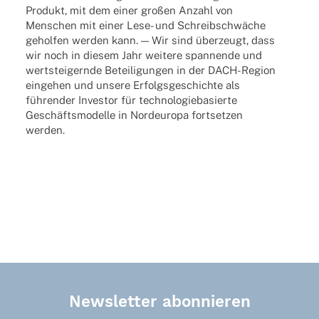
Produkt, mit dem einer großen Anzahl von
Menschen mit einer Lese- und Schreib­schwä­che
gehol­fen werden kann. — Wir sind über­zeugt, dass
wir noch in diesem Jahr weitere span­nende und
wert­stei­gernde Betei­li­gun­gen in der DACH-Region
einge­hen und unsere Erfolgs­ge­schichte als
führen­der Inves­tor für tech­no­lo­gie­ba­sierte
Geschäfts­mo­delle in Nord­eu­ropa fort­set­zen
werden.
Newsletter abonnieren