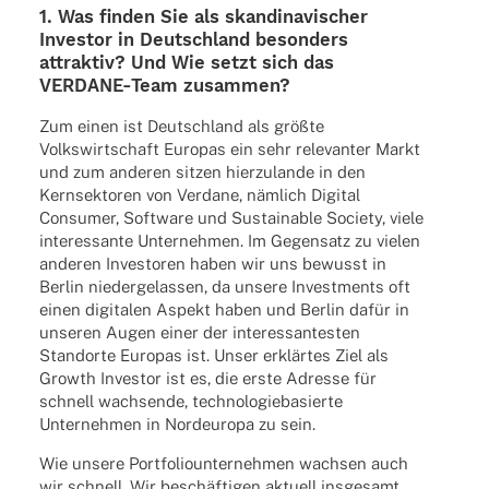
1. Was finden Sie als skan­di­na­vi­scher
Inves­tor in Deutsch­land beson­ders
attrak­tiv? Und Wie setzt sich das
VERDANE-Team zusammen?
Zum einen ist Deutsch­land als größte
Volks­wirt­schaft Euro­pas ein sehr rele­van­ter Markt
und zum ande­ren sitzen hier­zu­lande in den
Kern­sek­to­ren von Verdane, nämlich Digi­tal
Consu­mer, Soft­ware und Sustainable Society, viele
inter­es­sante Unter­neh­men. Im Gegen­satz zu vielen
ande­ren Inves­to­ren haben wir uns bewusst in
Berlin nieder­ge­las­sen, da unsere Invest­ments oft
einen digi­ta­len Aspekt haben und Berlin dafür in
unse­ren Augen einer der inter­es­san­tes­ten
Stand­orte Euro­pas ist. Unser erklär­tes Ziel als
Growth Inves­tor ist es, die erste Adresse für
schnell wach­sende, tech­no­lo­gie­ba­sierte
Unter­neh­men in Nord­eu­ropa zu sein.
Wie unsere Port­fo­lio­un­ter­neh­men wach­sen auch
wir schnell. Wir beschäf­ti­gen aktu­ell insge­samt