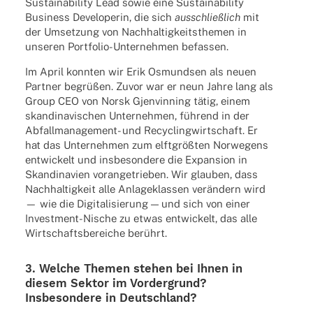
Sustaina­bi­lity Lead sowie eine Sustaina­bi­lity
Busi­ness Deve­lo­pe­rin, die sich
ausschließ­lich
mit
der Umset­zung von Nach­hal­tig­keits­the­men in
unse­ren Port­fo­lio-Unter­neh­men befassen.
Im April konn­ten wir Erik Osmund­sen als neuen
Part­ner begrü­ßen. Zuvor war er neun Jahre lang als
Group CEO von Norsk Gjen­vin­ning tätig, einem
skan­di­na­vi­schen Unter­neh­men, führend in der
Abfall­ma­nage­ment- und Recy­cling­wirt­schaft. Er
hat das Unter­neh­men zum elft­größ­ten Norwe­gens
entwi­ckelt und insbe­son­dere die Expan­sion in
Skan­di­na­vien voran­ge­trie­ben. Wir glau­ben, dass
Nach­hal­tig­keit alle Anla­ge­klas­sen verän­dern wird
— wie die Digi­ta­li­sie­rung — und sich von einer
Invest­ment-Nische zu etwas entwi­ckelt, das alle
Wirt­schafts­be­rei­che berührt.
3. Welche Themen stehen bei Ihnen in
diesem Sektor im Vorder­grund?
Insbe­son­dere in Deutschland?