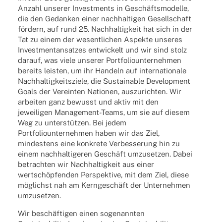
Anzahl unse­rer Invest­ments in Geschäfts­mo­delle,
die den Gedan­ken einer nach­hal­ti­gen Gesell­schaft
fördern, auf rund 25. Nach­hal­tig­keit hat sich in der
Tat zu einem der wesent­li­chen Aspekte unse­res
Invest­ment­an­sat­zes entwi­ckelt und wir sind stolz
darauf, was viele unse­rer Port­fo­lio­un­ter­neh­men
bereits leis­ten, um ihr Handeln auf inter­na­tio­nale
Nach­hal­tig­keits­ziele, die Sustainable Deve­lo­p­ment
Goals der Verein­ten Natio­nen, auszu­rich­ten. Wir
arbei­ten ganz bewusst und aktiv mit den
jewei­li­gen Manage­ment-Teams, um sie auf diesem
Weg zu unter­stüt­zen. Bei jedem
Port­fo­lio­un­ter­neh­men haben wir das Ziel,
mindes­tens eine konkrete Verbes­se­rung hin zu
einem nach­hal­ti­ge­ren Geschäft umzu­set­zen. Dabei
betrach­ten wir Nach­hal­tig­keit aus einer
wert­schöp­fen­den Perspek­tive, mit dem Ziel, diese
möglichst nah am Kern­ge­schäft der Unter­neh­men
umzusetzen.
Wir beschäf­ti­gen einen soge­nann­ten