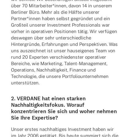
über 70 Mitarbeiter*innen, davon 14 in unse­rem
Berli­ner Büro. Mehr als die Hälfte unse­rer
Partner*innen haben selbst gegrün­det und ein
Groß­teil unse­rer Invest­ment Profes­sio­nals war
vorher in opera­ti­ven Posi­tio­nen tätig. Wir verfü­gen
deswe­gen über sehr unter­schied­li­che
Hinter­gründe, Erfah­run­gen und Perspek­ti­ven. Was
uns auszeich­net ist unser haus­ei­ge­nes Team von
rund 20 Exper­ten verschie­dens­ter opera­ti­ver
Berei­che, wie Marke­ting, Talent-Manage­ment,
Opera­ti­ons, Nach­hal­tig­keit, Finance und
Tech­no­lo­gie, die unsere Port­fo­lio­un­ter­neh­men
unterstützen.
2. VERDANE hat einen star­ken
Nach­hal­tig­keits­fo­kus. Worauf
konzen­trie­ren Sie sich und woher nehmen
Sie Ihre Expertise?
Unser erstes nach­hal­ti­ges Invest­ment haben wir
im Jahr 2006 getä­tigt. Bis heute summiert sich die