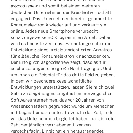
asgoo­das­new
und somit bei einem weite­ren
deut­schen Unter­neh­men der Kreis­lauf­wirt­schaft
enga­giert. Das Unter­neh­men berei­tet gebrauchte
Konsum­elek­tro­nik wieder auf und verkauft sie
online. Jedes neue Smart­phone verur­sacht
schät­zungs­weise 80 Kilo­gramm an Abfall. Daher
wird es höchste Zeit, dass wir anfan­gen über die
Entwick­lung eines kreis­lauf­ori­en­tier­ten Ansat­zes
für alltäg­li­che Konsum­elek­tro­nik nach­zu­den­ken.
Der Erfolg von asgoo­das­new zeigt, dass es für
solche Lösun­gen eine große Nach­frage gibt. Und
um Ihnen ein Beispiel für das dritte Feld zu geben,
in dem wir beson­dere gesell­schaft­li­che
Entwick­lun­gen unter­stüt­zen, lassen Sie mich zwei
Sätze zu
Lingit
sagen. Lingit ist ein norwe­gi­sches
Soft­ware­un­ter­neh­men, das vor 20 Jahren von
Wissen­schaft­lern gegrün­det wurde um Menschen
mit Legasthe­nie zu unter­stüt­zen. In der Zeit, in der
wir das Unter­neh­men beglei­tet haben, hat sich die
Zahl der jähr­lich vertrie­be­nen Lizen­zen
versechs­facht. Lingit hat ein heraus­ra­gen­des