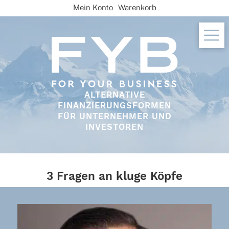
Skip
Mein Konto
Warenkorb
to
content
ALTERNATIVE
FINANZIERUNGSFORMEN
FÜR UNTERNEHMER UND
INVESTOREN
3 Fragen an kluge Köpfe