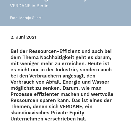
VERDANE in Berlin
Foto: Maroje Guertl
2. Juni 2021
Bei der Ressour­cen-Effi­­zi­enz und auch bei
dem Thema Nach­hal­tig­keit geht es darum,
mit weni­ger mehr zu errei­chen. Heute ist
es nicht nur in der Indus­trie, sondern auch
bei den Verbrau­chern ange­sagt, den
Verbrauch von Abfall, Ener­gie und Wasser
möglichst zu senken. Darum, wie man
Prozesse effi­zi­en­ter machen und wert­volle
Ressour­cen sparen kann. Das ist eines der
Themen, denen sich VERDANE, ein
skan­di­na­vi­sches Private Equity
Unter­neh­men verschrie­ben hat.