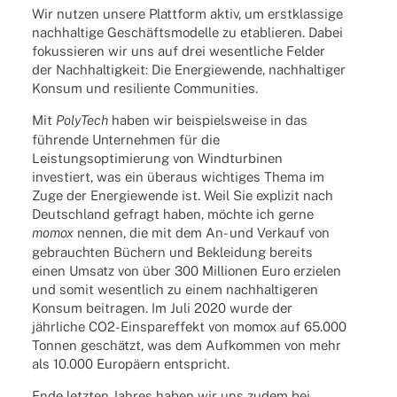
Wir nutzen unsere Platt­form aktiv, um erst­klas­sige
nach­hal­tige Geschäfts­mo­delle zu etablie­ren. Dabei
fokus­sie­ren wir uns auf drei wesent­li­che Felder
der Nach­hal­tig­keit: Die Ener­gie­wende, nach­hal­ti­ger
Konsum und resi­li­ente Communities.
Mit
Poly­Tech
haben wir beispiels­weise in das
führende Unter­neh­men für die
Leis­tungs­op­ti­mie­rung von Wind­tur­bi­nen
inves­tiert, was ein über­aus wich­ti­ges Thema im
Zuge der Ener­gie­wende ist. Weil Sie expli­zit nach
Deutsch­land gefragt haben, möchte ich gerne
momox
nennen, die mit dem An- und Verkauf von
gebrauch­ten Büchern und Beklei­dung bereits
einen Umsatz von über 300 Millio­nen Euro erzie­len
und somit wesent­lich zu einem nach­hal­ti­ge­ren
Konsum beitra­gen. Im Juli 2020 wurde der
jähr­li­che CO2-Einspar­ef­fekt von momox auf 65.000
Tonnen geschätzt, was dem Aufkom­men von mehr
als 10.000 Euro­pä­ern entspricht.
Ende letz­ten Jahres haben wir uns zudem bei