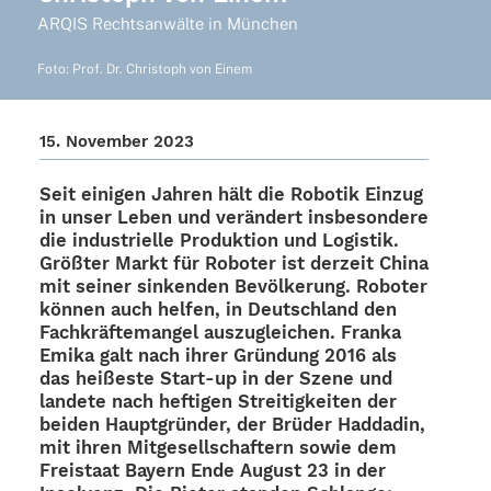
ARQIS Rechts­an­wälte in München
Foto: Prof. Dr. Chris­toph von Einem
15. Novem­ber 2023
Seit eini­gen Jahren hält die Robo­tik Einzug
in unser Leben und verän­dert insbe­son­dere
die indus­tri­elle Produk­tion und Logis­tik.
Größ­ter Markt für Robo­ter ist derzeit China
mit seiner sinken­den Bevöl­ke­rung. Robo­ter
können auch helfen, in Deutsch­land den
Fach­kräf­te­man­gel auszu­glei­chen. Franka
Emika galt nach ihrer Grün­dung 2016 als
das heißeste Start-up in der Szene und
landete nach hefti­gen Strei­tig­kei­ten der
beiden Haupt­grün­der, der Brüder Hadda­din,
mit ihren Mitge­sell­schaf­tern sowie dem
Frei­staat Bayern Ende August 23 in der