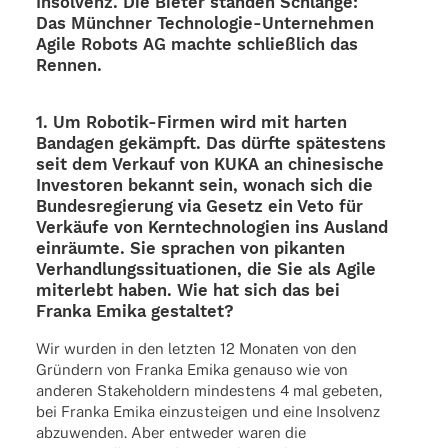
Insol­venz. Die Bieter stan­den Schlange:
Das Münch­ner Tech­­no­­lo­­gie-Unter­­neh­­men
Agile Robots AG machte schließ­lich das
Rennen.
1. Um Robo­tik-Firmen wird mit harten
Banda­gen gekämpft. Das dürfte spätes­tens
seit dem Verkauf von KUKA an chine­si­sche
Inves­to­ren bekannt sein, wonach sich die
Bundes­re­gie­rung via Gesetz ein Veto für
Verkäufe von Kern­tech­no­lo­gien ins Ausland
einräumte. Sie spra­chen von pikan­ten
Verhand­lungs­si­tua­tio­nen, die Sie als Agile
miter­lebt haben. Wie hat sich das bei
Franka Emika gestaltet?
Wir wurden in den letz­ten 12 Mona­ten von den
Grün­dern von Franka Emika genauso wie von
ande­ren Stake­hol­dern mindes­tens 4 mal gebe­ten,
bei Franka Emika einzu­stei­gen und eine Insol­venz
abzu­wen­den. Aber entwe­der waren die