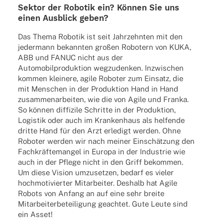
Sektor der Robo­tik ein? Können Sie uns
einen Ausblick geben?
Das Thema Robo­tik ist seit Jahr­zehn­ten mit den
jeder­mann bekann­ten großen Robo­tern von KUKA,
ABB und FANUC nicht aus der
Auto­mo­bil­pro­duk­tion wegzu­den­ken. Inzwi­schen
kommen klei­nere, agile Robo­ter zum Einsatz, die
mit Menschen in der Produk­tion Hand in Hand
zusam­men­ar­bei­ten, wie die von Agile und Franka.
So können diffi­zile Schritte in der Produk­tion,
Logis­tik oder auch im Kran­ken­haus als helfende
dritte Hand für den Arzt erle­digt werden. Ohne
Robo­ter werden wir nach meiner Einschät­zung den
Fach­kräf­te­man­gel in Europa in der Indus­trie wie
auch in der Pflege nicht in den Griff bekom­men.
Um diese Vision umzu­set­zen, bedarf es vieler
hoch­mo­ti­vier­ter Mitar­bei­ter. Deshalb hat Agile
Robots von Anfang an auf eine sehr breite
Mitar­bei­ter­be­tei­li­gung geach­tet. Gute Leute sind
ein Asset!