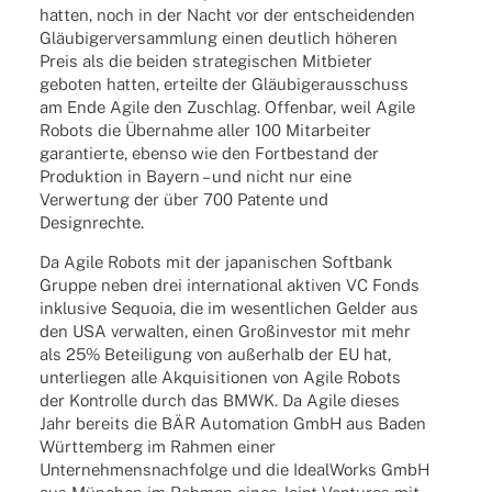
hatten, noch in der Nacht vor der entschei­den­den
Gläu­bi­ger­ver­samm­lung einen deut­lich höhe­ren
Preis als die beiden stra­te­gi­schen Mitbie­ter
gebo­ten hatten, erteilte der Gläu­bi­ger­aus­schuss
am Ende Agile den Zuschlag. Offen­bar, weil Agile
Robots die Über­nahme aller 100 Mitar­bei­ter
garan­tierte, ebenso wie den Fort­be­stand der
Produk­tion in Bayern – und nicht nur eine
Verwer­tung der über 700 Patente und
Designrechte.
Da Agile Robots mit der japa­ni­schen Soft­bank
Gruppe neben drei inter­na­tio­nal akti­ven VC Fonds
inklu­sive Sequoia, die im wesent­li­chen Gelder aus
den USA verwal­ten, einen Groß­in­ves­tor mit mehr
als 25% Betei­li­gung von außer­halb der EU hat,
unter­lie­gen alle Akqui­si­tio­nen von Agile Robots
der Kontrolle durch das BMWK. Da Agile dieses
Jahr bereits die BÄR Auto­ma­tion GmbH aus Baden
Würt­tem­berg im Rahmen einer
Unter­neh­mens­nach­folge und die Ideal­Works GmbH