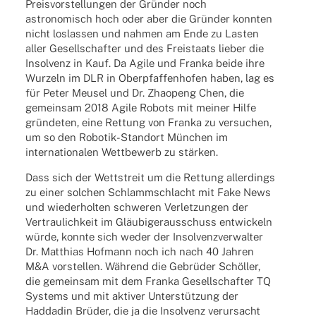
Preis­vor­stel­lun­gen der Grün­der noch
astro­no­misch hoch oder aber die Grün­der konn­ten
nicht loslas­sen und nahmen am Ende zu Lasten
aller Gesell­schaf­ter und des Frei­staats lieber die
Insol­venz in Kauf. Da Agile und Franka beide ihre
Wurzeln im DLR in Ober­pfaf­fen­ho­fen haben, lag es
für Peter Meusel und Dr. Zhaopeng Chen, die
gemein­sam 2018 Agile Robots mit meiner Hilfe
grün­de­ten, eine Rettung von Franka zu versu­chen,
um so den Robo­tik-Stand­ort München im
inter­na­tio­na­len Wett­be­werb zu stärken.
Dass sich der Wett­streit um die Rettung aller­dings
zu einer solchen Schlamm­schlacht mit Fake News
und wieder­hol­ten schwe­ren Verlet­zun­gen der
Vertrau­lich­keit im Gläu­bi­ger­aus­schuss entwi­ckeln
würde, konnte sich weder der Insol­venz­ver­wal­ter
Dr. Matthias Hofmann noch ich nach 40 Jahren
M&A vorstel­len. Während die Gebrü­der Schöl­ler,
die gemein­sam mit dem Franka Gesell­schaf­ter TQ
Systems und mit akti­ver Unter­stüt­zung der
Hadda­din Brüder, die ja die Insol­venz verur­sacht