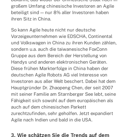
großem Umfang chine­si­sche Inves­to­ren an Agile
betei­ligt sind — nur 8% aller Inves­to­ren haben
ihren Sitz in China.
So kann Agile heute nicht nur deut­sche
Vorzei­ge­un­ter­neh­men wie EDSCHA, Conti­nen­tal
und Volks­wa­gen in China zu ihren Kunden zählen,
sondern u.a. auch die taiwa­ne­si­sche FoxConn
Gruppe aus dem Bereich der Herstel­lung von
Handys und ande­ren elek­tro­ni­schen Gerä­ten.
Diese frühen Markt­er­folge in China haben der
deut­schen Agile Robots AG viel Inter­esse von
Inves­to­ren aus aller Welt beschert. Dabei hat dem
Haupt­grün­der Dr. Zhaopeng Chen, der seit 2007
mit seiner Fami­lie am Starn­ber­ger See lebt, seine
Fähig­keit sich sowohl auf dem euro­päi­schen als
auch auf dem chine­si­schen Parkett
zurecht­zu­fin­den, sehr gehol­fen. Jetzt expan­diert
Agile nach Indien und bald in die USA.
3. Wie schät­zen Sie die Trends auf dem