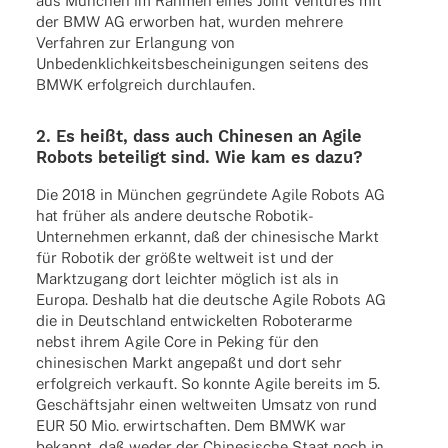
aus München im Rahmen eines Joint Ventures mit
der BMW AG erwor­ben hat, wurden mehrere
Verfah­ren zur Erlan­gung von
Unbe­denk­lich­keits­be­schei­ni­gun­gen seitens des
BMWK erfolg­reich durchlaufen.
2. Es heißt, dass auch Chine­sen an Agile
Robots betei­ligt sind. Wie kam es dazu?
Die 2018 in München gegrün­dete Agile Robots AG
hat früher als andere deut­sche Robo­tik-
Unter­neh­men erkannt, daß der chine­si­sche Markt
für Robo­tik der größte welt­weit ist und der
Markt­zu­gang dort leich­ter möglich ist als in
Europa. Deshalb hat die deut­sche Agile Robots AG
die in Deutsch­land entwi­ckel­ten Robo­ter­arme
nebst ihrem Agile Core in Peking für den
chine­si­schen Markt ange­paßt und dort sehr
erfolg­reich verkauft. So konnte Agile bereits im 5.
Geschäfts­jahr einen welt­wei­ten Umsatz von rund
EUR 50 Mio. erwirt­schaf­ten. Dem BMWK war
bekannt, daß weder der Chine­si­sche Staat noch in