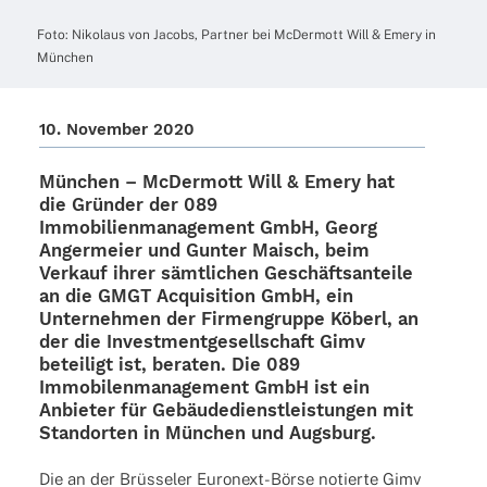
Foto: Niko­laus von Jacobs, Part­ner bei McDer­mott Will & Emery in
München
10. Novem­ber 2020
München –
McDer­mott Will & Emery
hat
die Grün­der der 089
Immo­bi­li­en­ma­nage­ment GmbH, Georg
Anger­meier und Gunter Maisch, beim
Verkauf ihrer sämt­li­chen Geschäfts­an­teile
an die
GMGT Acqui­si­tion
GmbH, ein
Unter­neh­men der
Firmen­gruppe Köberl
, an
der die Invest­ment­ge­sell­schaft
Gimv
betei­ligt ist, bera­ten. Die 089
Immo­bi­len­ma­nage­ment GmbH ist ein
Anbie­ter für Gebäu­de­dienst­leis­tun­gen mit
Stand­or­ten in München und Augsburg.
Die an der Brüs­se­ler Euron­ext-Börse notierte Gimv