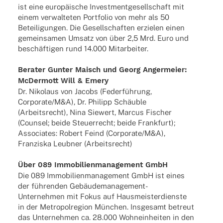
ist eine euro­päi­sche Invest­ment­ge­sell­schaft mit
einem verwal­te­ten Port­fo­lio von mehr als 50
Betei­li­gun­gen. Die Gesell­schaf­ten erzie­len einen
gemein­sa­men Umsatz von über 2,5 Mrd. Euro und
beschäf­ti­gen rund 14.000 Mitarbeiter.
Bera­ter Gunter Maisch und Georg Anger­meier:
McDer­mott Will & Emery
Dr. Niko­laus von Jacobs (Feder­füh­rung,
Corporate/M&A), Dr. Phil­ipp Schäuble
(Arbeits­recht), Nina Siewert, Marcus Fischer
(Coun­sel; beide Steu­er­recht; beide Frank­furt);
Asso­cia­tes: Robert Feind (Corporate/M&A),
Fran­ziska Leub­ner (Arbeits­recht)
Über 089 Immo­bi­li­en­ma­nage­ment GmbH
Die 089 Immo­bi­li­en­ma­nage­ment GmbH ist eines
der führen­den Gebäu­­de­­ma­­na­ge­­ment-
Unter­­neh­­men mit Fokus auf Haus­meis­ter­dienste
in der Metro­pol­re­gion München. Insge­samt betreut
das Unter­neh­men ca. 28.000 Wohn­ein­hei­ten in den