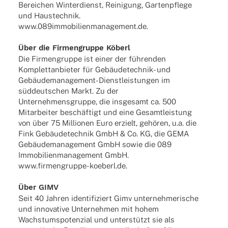
Berei­chen Winter­dienst, Reini­gung, Garten­pflege
und Haus­tech­nik.
www.089immobilienmanagement.de.
Über die Firmen­gruppe Köberl
Die Firmen­gruppe ist einer der führen­den
Komplett­an­bie­ter für Gebäu­­de­­tech­­nik- und
Gebäu­­de­­ma­­na­ge­­ment-Diens­t­­leis­­tun­­gen im
süddeut­schen Markt. Zu der
Unter­neh­mens­gruppe, die insge­samt ca. 500
Mitar­bei­ter beschäf­tigt und eine Gesamt­leis­tung
von über 75 Millio­nen Euro erzielt, gehö­ren, u.a. die
Fink Gebäu­de­tech­nik GmbH & Co. KG, die GEMA
Gebäu­de­ma­nage­ment GmbH sowie die 089
Immo­bi­li­en­ma­nage­ment GmbH.
www.firmengruppe-koeberl.de.
Über GIMV
Seit 40 Jahren iden­ti­fi­ziert Gimv unter­neh­me­ri­sche
und inno­va­tive Unter­neh­men mit hohem
Wachs­tums­po­ten­zial und unter­stützt sie als