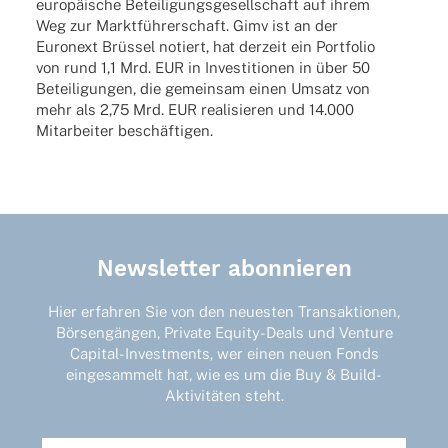
euro­päi­sche Betei­li­gungs­ge­sell­schaft auf ihrem
Weg zur Markt­füh­rer­schaft. Gimv ist an der
Euron­ext Brüs­sel notiert, hat derzeit ein Port­fo­lio
von rund 1,1 Mrd. EUR in Inves­ti­tio­nen in über 50
Betei­li­gun­gen, die gemein­sam einen Umsatz von
mehr als 2,75 Mrd. EUR reali­sie­ren und 14.000
Mitar­bei­ter beschäftigen.
Newsletter abonnieren
Hier erfahren Sie von den neuesten Transaktionen,
Börsengängen, Private Equity-Deals und Venture
Capital-Investments, wer einen neuen Fonds
eingesammelt hat, wie es um die Buy & Build-
Aktivitäten steht.