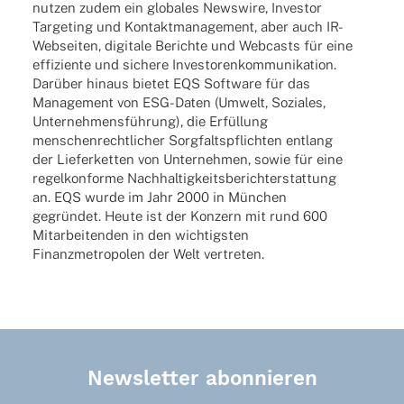
nutzen zudem ein globa­les News­wire, Inves­tor
Targe­ting und Kontakt­ma­nage­ment, aber auch IR-
Websei­­ten, digi­tale Berichte und Webcasts für eine
effi­zi­ente und sichere Inves­to­ren­kom­mu­ni­ka­tion.
Darüber hinaus bietet EQS Soft­ware für das
Manage­ment von ESG-Daten (Umwelt, Sozia­les,
Unter­neh­mens­füh­rung), die Erfül­lung
menschen­recht­li­cher Sorg­falts­pflich­ten entlang
der Liefer­ket­ten von Unter­neh­men, sowie für eine
regel­kon­forme Nach­hal­tig­keits­be­richt­erstat­tung
an. EQS wurde im Jahr 2000 in München
gegrün­det. Heute ist der Konzern mit rund 600
Mitar­bei­ten­den in den wich­tigs­ten
Finanz­me­tro­po­len der Welt vertreten.
Newsletter abonnieren