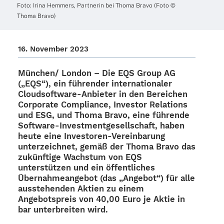
Foto: Irina Hemmers, Part­ne­rin bei Thoma Bravo (Foto ©
Thoma Bravo)
16. Novem­ber 2023
München/ London –
Die EQS Group AG
(„EQS“), ein führen­der inter­na­tio­na­ler
Clou­d­­sof­t­­ware-Anbie­­ter in den Berei­chen
Corpo­rate Compli­ance, Inves­tor Rela­ti­ons
und ESG, und Thoma Bravo, eine führende
Soft­­ware-Inves­t­­men­t­­ge­­sel­l­­schaft, haben
heute eine Inves­­to­­ren-Verein­­ba­rung
unter­zeich­net, gemäß der Thoma Bravo das
zukünf­tige Wachs­tum von EQS
unter­stüt­zen und ein öffent­li­ches
Über­nah­me­an­ge­bot (das „Ange­bot“) für alle
ausste­hen­den Aktien zu einem
Ange­bots­preis von 40,00 Euro je Aktie in
bar unter­brei­ten wird.