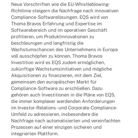
Neue Vorschrif­ten wie die EU-Whis­t­­le­­b­­lo­­wing-
Rich­t­­li­­nie stei­gern die Nach­frage nach inno­va­ti­ven
Compli­­ance-Soft­­wa­re­­lö­­sun­­gen. EQS wird von
Thoma Bravos Erfah­rung und Exper­tise im
Soft­ware­be­reich und im opera­ti­ven Geschäft
profi­tie­ren, um Produkt­in­no­va­tio­nen zu
beschleu­ni­gen und lang­fris­tig die
Wachs­tums­chan­cen des Unter­neh­mens in Europa
voll ausschöp­fen zu können. Thoma Bravos
Inves­ti­tion wird es EQS zudem ermög­li­chen,
zukünf­tige Wachs­tums­in­itia­ti­ven und mögli­che
Akqui­si­tio­nen zu finan­zie­ren, mit dem Ziel,
gemein­sam den euro­päi­schen Markt für
Compli­­ance-Soft­­ware zu erschlie­ßen. Dazu
gehö­ren auch Inves­ti­tio­nen in die Pläne von EQS,
die immer komple­xer werden­den Anfor­de­run­gen
im Inves­­tor-Rela­­ti­ons- und Corpo­rate-Compli­­ance-
Umfeld zu adres­sie­ren, insbe­son­dere die
Nach­frage nach auto­ma­ti­sier­ten und verein­fach­ten
Prozes­sen auf einer einzi­gen siche­ren und
inte­grier­ten Plattform.