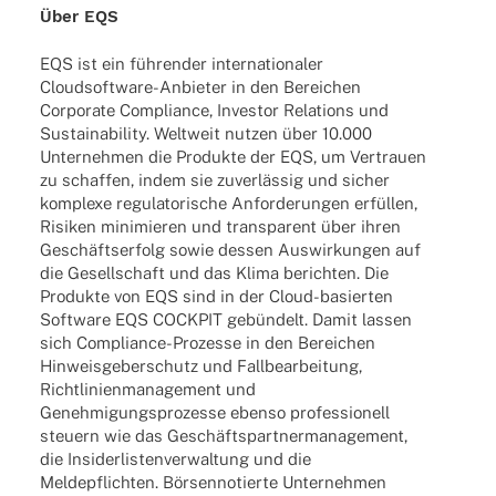
Über EQS
EQS ist ein führen­der inter­na­tio­na­ler
Clou­d­­sof­t­­ware-Anbie­­ter in den Berei­chen
Corpo­rate Compli­ance, Inves­tor Rela­ti­ons und
Sustaina­bi­lity. Welt­weit nutzen über 10.000
Unter­neh­men die Produkte der EQS, um Vertrauen
zu schaf­fen, indem sie zuver­läs­sig und sicher
komplexe regu­la­to­ri­sche Anfor­de­run­gen erfül­len,
Risi­ken mini­mie­ren und trans­pa­rent über ihren
Geschäfts­er­folg sowie dessen Auswir­kun­gen auf
die Gesell­schaft und das Klima berich­ten. Die
Produkte von EQS sind in der Cloud-basier­­ten
Soft­ware EQS COCKPIT gebün­delt. Damit lassen
sich Compli­­ance-Prozesse in den Berei­chen
Hinweis­ge­ber­schutz und Fall­be­ar­bei­tung,
Richt­li­ni­en­ma­nage­ment und
Geneh­mi­gungs­pro­zesse ebenso profes­sio­nell
steu­ern wie das Geschäfts­part­ner­ma­nage­ment,
die Insi­der­lis­ten­ver­wal­tung und die
Melde­pflich­ten. Börsen­no­tierte Unter­neh­men