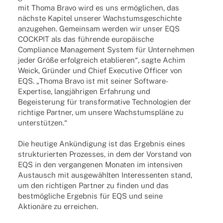
mit Thoma Bravo wird es uns ermög­li­chen, das
nächste Kapi­tel unse­rer Wachs­tums­ge­schichte
anzu­ge­hen. Gemein­sam werden wir unser EQS
COCKPIT als das führende euro­päi­sche
Compli­ance Manage­ment System für Unter­neh­men
jeder Größe erfolg­reich etablie­ren“, sagte Achim
Weick, Grün­der und Chief Execu­tive Offi­cer von
EQS. „Thoma Bravo ist mit seiner Soft­­ware-
Exper­­tise, lang­jäh­ri­gen Erfah­rung und
Begeis­te­rung für trans­for­ma­tive Tech­no­lo­gien der
rich­tige Part­ner, um unsere Wachs­tums­pläne zu
unterstützen.“
Die heutige Ankün­di­gung ist das Ergeb­nis eines
struk­tu­rier­ten Prozes­ses, in dem der Vorstand von
EQS in den vergan­ge­nen Mona­ten im inten­si­ven
Austausch mit ausge­wähl­ten Inter­es­sen­ten stand,
um den rich­ti­gen Part­ner zu finden und das
best­mög­li­che Ergeb­nis für EQS und seine
Aktio­näre zu erreichen.