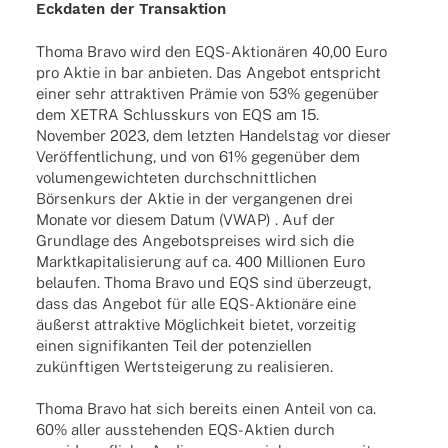
Eckda­ten der Transaktion
Thoma Bravo wird den EQS-Aktio­­nä­­ren 40,00 Euro
pro Aktie in bar anbie­ten. Das Ange­bot entspricht
einer sehr attrak­ti­ven Prämie von 53% gegen­über
dem XETRA Schluss­kurs von EQS am 15.
Novem­ber 2023, dem letz­ten Handels­tag vor dieser
Veröf­fent­li­chung, und von 61% gegen­über dem
volu­men­ge­wich­te­ten durch­schnitt­li­chen
Börsen­kurs der Aktie in der vergan­ge­nen drei
Monate vor diesem Datum (VWAP) . Auf der
Grund­lage des Ange­bots­prei­ses wird sich die
Markt­ka­pi­ta­li­sie­rung auf ca. 400 Millio­nen Euro
belau­fen. Thoma Bravo und EQS sind über­zeugt,
dass das Ange­bot für alle EQS-Aktio­­näre eine
äußerst attrak­tive Möglich­keit bietet, vorzei­tig
einen signi­fi­kan­ten Teil der poten­zi­el­len
zukünf­ti­gen Wert­stei­ge­rung zu realisieren.
Thoma Bravo hat sich bereits einen Anteil von ca.
60% aller ausste­hen­den EQS-Aktien durch