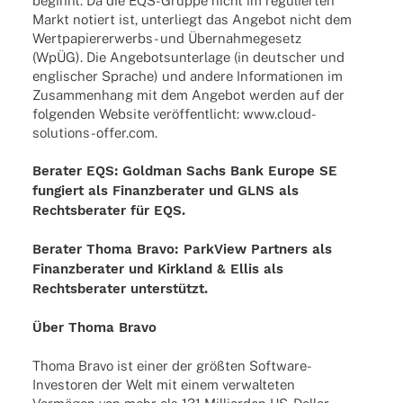
beginnt. Da die EQS-Gruppe nicht im regu­lier­ten
Markt notiert ist, unter­liegt das Ange­bot nicht dem
Wert­­pa­­pier­er­­werbs- und Über­nah­me­ge­setz
(WpÜG). Die Ange­bots­un­ter­lage (in deut­scher und
engli­scher Spra­che) und andere Infor­ma­tio­nen im
Zusam­men­hang mit dem Ange­bot werden auf der
folgen­den Website veröf­fent­licht:
www.cloud-
solutions-offer.com
.
Bera­ter
EQS:
Gold­man Sachs Bank Europe SE
fungiert als Finanz­be­ra­ter und GLNS als
Rechts­be­ra­ter für EQS.
Bera­ter Thoma Bravo: Park­View Part­ners als
Finanz­be­ra­ter und Kirk­land & Ellis als
Rechts­be­ra­ter unterstützt.
Über Thoma Bravo
Thoma Bravo ist einer der größ­ten Soft­­ware-
Inves­­to­­ren der Welt mit einem verwal­te­ten