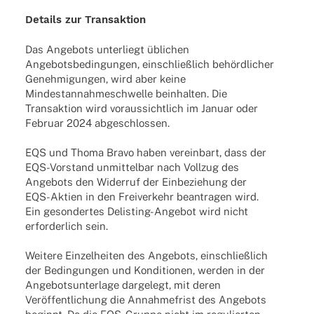
Details zur Trans­ak­tion
Das Ange­bots unter­liegt übli­chen
Ange­bots­be­din­gun­gen, einschließ­lich behörd­li­cher
Geneh­mi­gun­gen, wird aber keine
Mindest­an­nah­me­schwelle beinhal­ten. Die
Trans­ak­tion wird voraus­sicht­lich im Januar oder
Februar 2024 abgeschlossen.
EQS und Thoma Bravo haben verein­bart, dass der
EQS-Vorstand unmit­tel­bar nach Voll­zug des
Ange­bots den Wider­ruf der Einbe­zie­hung der
EQS-Aktien in den Frei­ver­kehr bean­tra­gen wird.
Ein geson­der­tes Delis­­ting-Ange­­bot wird nicht
erfor­der­lich sein.
Weitere Einzel­hei­ten des Ange­bots, einschließ­lich
der Bedin­gun­gen und Kondi­tio­nen, werden in der
Ange­bots­un­ter­lage darge­legt, mit deren
Veröf­fent­li­chung die Annah­me­frist des Ange­bots