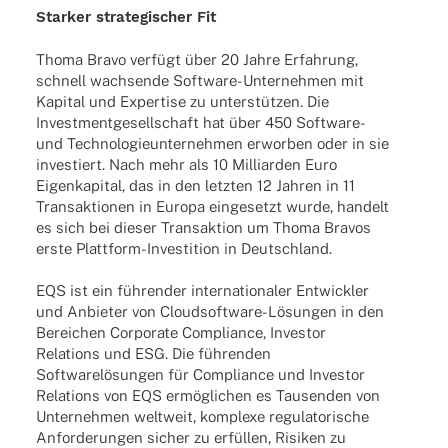
Star­ker stra­te­gi­scher Fit
Thoma Bravo verfügt über 20 Jahre Erfah­rung,
schnell wach­sende Soft­­ware-Unter­­neh­­men mit
Kapi­tal und Exper­tise zu unter­stüt­zen. Die
Invest­ment­ge­sell­schaft hat über 450 Soft­­ware-
und Tech­no­lo­gie­un­ter­neh­men erwor­ben oder in sie
inves­tiert. Nach mehr als 10 Milli­ar­den Euro
Eigen­ka­pi­tal, das in den letz­ten 12 Jahren in 11
Trans­ak­tio­nen in Europa einge­setzt wurde, handelt
es sich bei dieser Trans­ak­tion um Thoma Bravos
erste Plat­t­­form-Inves­­ti­­tion in Deutschland.
EQS ist ein führen­der inter­na­tio­na­ler Entwick­ler
und Anbie­ter von Clou­d­­sof­t­­ware-Lösun­­gen in den
Berei­chen Corpo­rate Compli­ance, Inves­tor
Rela­ti­ons und ESG. Die führen­den
Soft­ware­lö­sun­gen für Compli­ance und Inves­tor
Rela­ti­ons von EQS ermög­li­chen es Tausen­den von
Unter­neh­men welt­weit, komplexe regu­la­to­ri­sche
Anfor­de­run­gen sicher zu erfül­len, Risi­ken zu