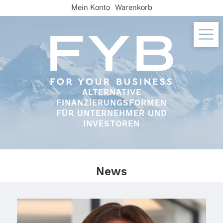
Skip
Mein Konto
Warenkorb
to
content
ALTERNATIVE
FINANZIERUNGSFORMEN
FÜR UNTERNEHMER UND
INVESTOREN
News