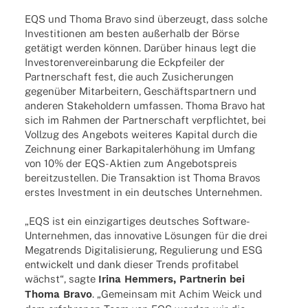
EQS und Thoma Bravo sind über­zeugt, dass solche
Inves­ti­tio­nen am besten außer­halb der Börse
getä­tigt werden können. Darüber hinaus legt die
Inves­to­ren­ver­ein­ba­rung die Eckpfei­ler der
Part­ner­schaft fest, die auch Zusi­che­run­gen
gegen­über Mitar­bei­tern, Geschäfts­part­nern und
ande­ren Stake­hol­dern umfas­sen. Thoma Bravo hat
sich im Rahmen der Part­ner­schaft verpflich­tet, bei
Voll­zug des Ange­bots weite­res Kapi­tal durch die
Zeich­nung einer Barka­pi­tal­erhö­hung im Umfang
von 10% der EQS-Aktien zum Ange­bots­preis
bereit­zu­stel­len. Die Trans­ak­tion ist Thoma Bravos
erstes Invest­ment in ein deut­sches Unternehmen.
„EQS ist ein einzig­ar­ti­ges deut­sches Soft­­ware-
Unter­­neh­­men, das inno­va­tive Lösun­gen für die drei
Mega­trends Digi­ta­li­sie­rung, Regu­lie­rung und ESG
entwi­ckelt und dank dieser Trends profi­ta­bel
wächst“, sagte
Irina Hemmers, Part­ne­rin bei
Thoma Bravo
. „Gemein­sam mit Achim Weick und