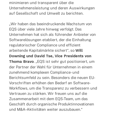
mini­mie­ren und trans­pa­rent über die
Unter­neh­mens­leis­tung und deren Auswir­kun­gen
auf Gesell­schaft und Umwelt zu berichten.
„Wir haben das beein­dru­ckende Wachs­tum von
EQS über viele Jahre hinweg verfolgt. Das
Unter­neh­men hat sich als führen­der Anbie­ter von
Soft­ware­lö­sun­gen etabliert, der die Einhal­tung
regu­la­to­ri­scher Compli­ance und effi­zi­ent
arbei­tende Kapi­tal­märkte sichert“, so
Will
Downing und David Tse, Vice Presi­dents von
Thoma Bravo
. „EQS ist sehr gut posi­tio­niert, um
der Part­ner der Wahl für Unter­neh­men in einem
zuneh­mend komple­xen Compli­­ance- und
Berichts­um­feld zu sein. Beson­ders die neuen EU-
Vorschrif­­ten erhö­hen den Bedarf an Soft­­ware-
Work­f­lows, um die Trans­pa­renz zu verbes­sern und
Vertrauen zu stär­ken. Wir freuen uns auf die
Zusam­men­ar­beit mit dem EQS-Team, um das
Geschäft durch orga­ni­sche Produkt­in­no­va­tio­nen
und M&A‑Aktivitäten weiter auszubauen.“