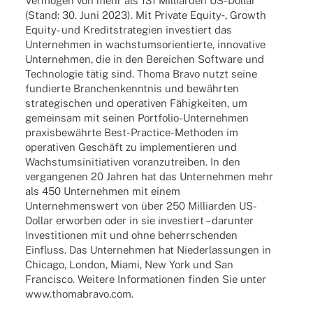
Vermö­gen von mehr als 131 Milli­ar­den US-Dollar
(Stand: 30. Juni 2023). Mit Private Equity‑, Growth
Equity- und Kredit­stra­te­gien inves­tiert das
Unter­neh­men in wachs­tums­ori­en­tierte, inno­va­tive
Unter­neh­men, die in den Berei­chen Soft­ware und
Tech­no­lo­gie tätig sind. Thoma Bravo nutzt seine
fundierte Bran­chen­kennt­nis und bewähr­ten
stra­te­gi­schen und opera­ti­ven Fähig­kei­ten, um
gemein­sam mit seinen Port­­fo­­lio-Unter­­neh­­men
praxis­be­währte Best-Prac­­tice-Metho­­den im
opera­ti­ven Geschäft zu imple­men­tie­ren und
Wachs­tums­in­itia­ti­ven voran­zu­trei­ben. In den
vergan­ge­nen 20 Jahren hat das Unter­neh­men mehr
als 450 Unter­neh­men mit einem
Unter­neh­mens­wert von über 250 Milli­ar­den US-
Dollar erwor­ben oder in sie inves­tiert – darun­ter
Inves­ti­tio­nen mit und ohne beherr­schen­den
Einfluss. Das Unter­neh­men hat Nieder­las­sun­gen in
Chicago, London, Miami, New York und San
Fran­cisco. Weitere Infor­ma­tio­nen finden Sie unter
www.thomabravo.com.