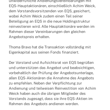
unwi­der­ruf­li­che Andie­nungs­ver­ein­ba­run­gen mit
EQS-Haup­t­ak­­tio­­nä­­ren, einschließ­lich Achim Weick,
dem Vorstands­vor­sit­zen­den von EQS, gesi­chert,
wobei Achim Weick zudem einen Teil seiner
Betei­li­gung an EQS in die neue Holding­struk­tur
reinves­tie­ren wird. Alle Haupt­ak­tio­näre werden im
Rahmen dieser Verein­ba­run­gen den glei­chen
Ange­bots­preis erhalten.
Thoma Bravo hat die Trans­ak­tion voll­stän­dig mit
Eigen­ka­pi­tal aus seinen Fonds finanziert.
Der Vorstand und Aufsichts­rat von EQS begrü­ßen
und unter­stüt­zen das Ange­bot und beab­sich­ti­gen,
vorbe­halt­lich der Prüfung der Ange­bots­un­ter­lage,
allen EQS-Aktio­­nä­­ren die Annahme des Ange­bots
zu empfeh­len. Neben der Verpflich­tung zur
Andie­nung und teil­wei­sen Reinves­ti­tion von Achim
Weick haben auch die übri­gen Mitglie­der des
Vorstands zuge­sagt, dass sie ihre EQS-Aktien im
Rahmen des Ange­bots andie­nen werden.