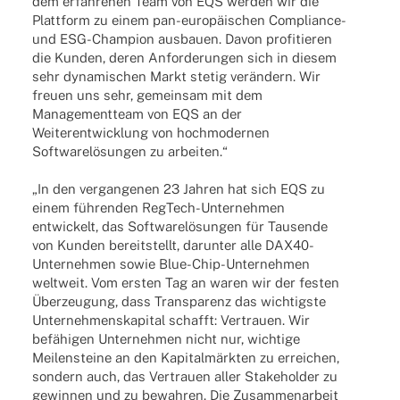
dem erfah­re­nen Team von EQS werden wir die
Platt­form zu einem pan-euro­­päi­­schen Compli­­ance-
und ESG-Cham­pion ausbauen. Davon profi­tie­ren
die Kunden, deren Anfor­de­run­gen sich in diesem
sehr dyna­mi­schen Markt stetig verän­dern. Wir
freuen uns sehr, gemein­sam mit dem
Manage­ment­team von EQS an der
Weiter­ent­wick­lung von hoch­mo­der­nen
Soft­ware­lö­sun­gen zu arbeiten.“
„In den vergan­ge­nen 23 Jahren hat sich EQS zu
einem führen­den RegTech-Unter­­neh­­men
entwi­ckelt, das Soft­ware­lö­sun­gen für Tausende
von Kunden bereit­stellt, darun­ter alle DAX40-
Unter­­neh­­men sowie Blue-Chip-Unter­­neh­­men
welt­weit. Vom ersten Tag an waren wir der festen
Über­zeu­gung, dass Trans­pa­renz das wich­tigste
Unter­neh­mens­ka­pi­tal schafft: Vertrauen. Wir
befä­hi­gen Unter­neh­men nicht nur, wich­tige
Meilen­steine an den Kapi­tal­märk­ten zu errei­chen,
sondern auch, das Vertrauen aller Stake­hol­der zu
gewin­nen und zu bewah­ren. Die Zusam­men­ar­beit