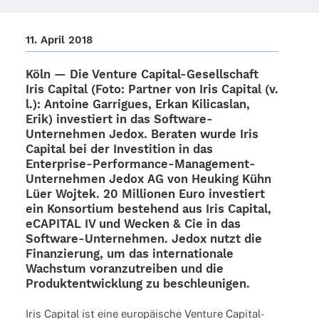
11. April 2018
Köln — Die Venture Capi­­tal-Gesel­l­­schaft
Iris Capi­tal
(Foto: Part­ner von Iris Capi­tal (v.
l.): Antoine Garri­gues, Erkan Kili­cas­lan,
Erik)
inves­tiert in das Soft­­ware-
Unter­­neh­­men
Jedox
. Bera­ten wurde Iris
Capi­tal bei der Inves­ti­tion in das
Enter­­prise-Perfor­­mance-Mana­ge­­ment-
Unter­­neh­­men Jedox AG von
Heuking Kühn
Lüer Wojtek
.
20 Millio­nen Euro
inves­tiert
ein Konsor­tium bestehend aus
Iris Capi­tal
,
eCAPI­TAL IV
und
Wecken & Ci
e in das
Soft­­ware-Unter­­neh­­men. Jedox nutzt die
Finan­zie­rung, um das inter­na­tio­nale
Wachs­tum voran­zu­trei­ben und die
Produkt­ent­wick­lung zu beschleunigen.
Iris Capi­tal ist eine euro­päi­sche Venture Capi­­tal-