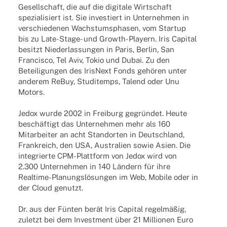
Gesel­l­­schaft, die auf die digi­tale Wirt­schaft
spezia­li­siert ist. Sie inves­tiert in Unter­neh­men in
verschie­de­nen Wachs­tums­pha­sen, vom Startup
bis zu Late-Stage- und Growth-Play­ern. Iris Capi­tal
besitzt Nieder­las­sun­gen in Paris, Berlin, San
Fran­cisco, Tel Aviv, Tokio und Dubai. Zu den
Betei­li­gun­gen des Iris­Next Fonds gehö­ren unter
ande­rem ReBuy, Studi­temps, Talend oder Unu
Motors.
Jedox wurde 2002 in Frei­burg gegrün­det. Heute
beschäf­tigt das Unter­neh­men mehr als 160
Mitar­bei­ter an acht Stand­or­ten in Deutsch­land,
Frank­reich, den USA, Austra­lien sowie Asien. Die
inte­grierte CPM-Plat­t­­form von Jedox wird von
2.300 Unter­neh­men in 140 Ländern für ihre
Real­­time-Planungs­­­lö­­sun­­gen im Web, Mobile oder in
der Cloud genutzt.
Dr. aus der Fünten berät Iris Capi­tal regel­mä­ßig,
zuletzt bei dem Invest­ment über 21 Millio­nen Euro