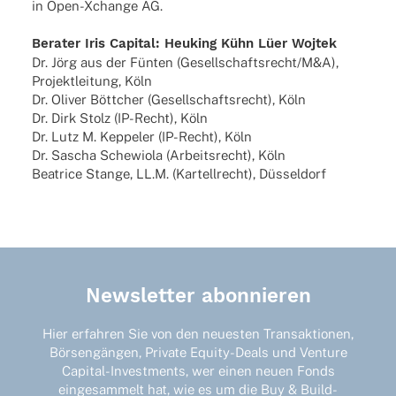
in Open-Xchange AG.
Bera­ter Iris Capi­tal: Heuking Kühn Lüer Wojtek
Dr. Jörg aus der Fünten (Gesellschaftsrecht/M&A),
Projekt­lei­tung, Köln
Dr. Oliver Bött­cher (Gesell­schafts­recht), Köln
Dr. Dirk Stolz (IP-Recht), Köln
Dr. Lutz M. Keppe­ler (IP-Recht), Köln
Dr. Sascha Sche­wiola (Arbeits­recht), Köln
Beatrice Stange, LL.M. (Kartell­recht), Düsseldorf
Newsletter abonnieren
Hier erfahren Sie von den neuesten Transaktionen,
Börsengängen, Private Equity-Deals und Venture
Capital-Investments, wer einen neuen Fonds
eingesammelt hat, wie es um die Buy & Build-