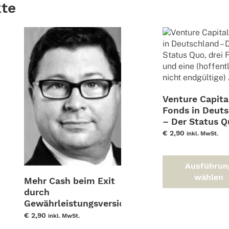
kte
Venture Capita
Fonds in Deut
– Der Status Q
drei Fragen un
€
2,90
inkl. MwSt.
(hoffentlich ni
es
endgültige) An
Ausführun
wählen
Mehr Cash beim Exit
durch
es
Gewährleistungsversicherungen
ukt
€
2,90
t
inkl. MwSt.
rere