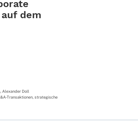
porate
s auf dem
e
,
Alexander Doll
&A-Transaktionen
,
strategische