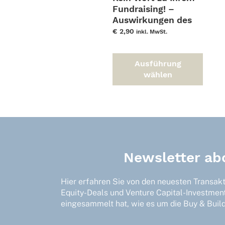
Fundraising! –
Auswirkungen des
JOBS Acts auf
€
2,90
inkl. MwSt.
grundlegende
Dies
Spielregeln für Fonds
Prod
Ausführung
mit US-Investoren
weis
wählen
und das US-
meh
Marketing
Vari
auf.
Die
Opti
kön
auf
Newsletter ab
der
Prod
gewä
Hier erfahren Sie von den neuesten Transak
wer
Equity-Deals und Venture Capital-Investmen
eingesammelt hat, wie es um die Buy & Build-