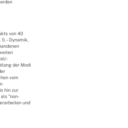
werden
ukts von 40
1). – Dynamik,
rhandenen
tweiten
el/-
tlang der Modi
der
ichen vom
on
s hin zur
als "non-
 erarbeiten und