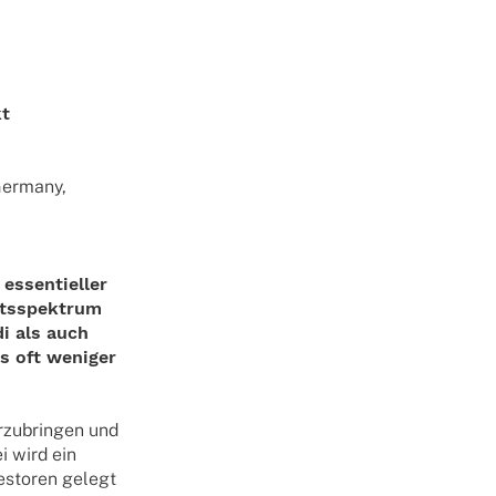
kt
Germany,
essentieller
otsspektrum
i als auch
s oft weniger
erzubringen und
i wird ein
estoren gelegt