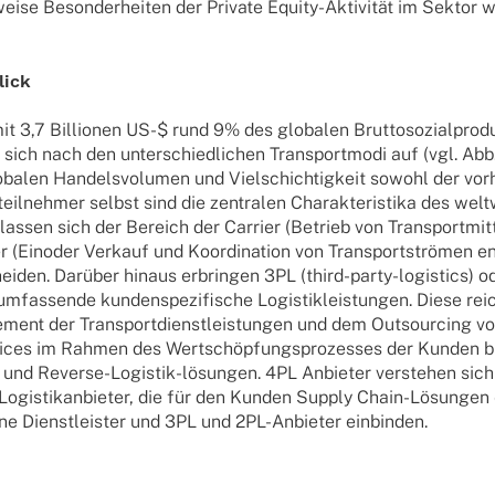
ise Besonderheiten der Private Equity-Aktivität im Sektor 
lick
mit 3,7 Billionen US-$ rund 9% des globalen Bruttosozialprod
 sich nach den unterschiedlichen Transportmodi auf (vgl. Abb. 
lobalen Handelsvolumen und Vielschichtigkeit sowohl der vo
teilnehmer selbst sind die zentralen Charakteristika des wel
lassen sich der Bereich der Carrier (Betrieb von Transportmitt
 (Einoder Verkauf und Koordination von Transportströmen en
eiden. Darüber hinaus erbringen 3PL (third-party-logistics) o
umfassende kundenspezifische Logistikleistungen. Diese re
ment der Transportdienstleistungen und dem Outsourcing v
vices im Rahmen des Wertschöpfungsprozesses der Kunden bi
und Reverse-Logistik-lösungen. 4PL Anbieter verstehen sich 
 Logistikanbieter, die für den Kunden Supply Chain-Lösungen
e Dienstleister und 3PL und 2PL-Anbieter einbinden.