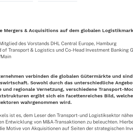
te Mergers & Acquisitions auf dem globalen Logistikmar
itglied des Vorstands DHL Central Europe, Hamburg
of Trans­port & Logi­stics und Co-Head Invest­ment Banking 
/Main
ternehmen verbinden die globalen Gütermärkte und sind 
lkswirtschaft. Sowohl durch das unterschiedliche Angeb
e und regionale Vernetzung, verschiedene Transport-Mod
tstrukturen ergibt sich ein facettenreiches Bild, welche
n Sektoren wahrgenommen wird.
kels ist es, dem Leser den Transport- und Logistiksektor näh
en Entwicklung von M&A-Transaktionen zu beleuchten. Hierbe
e Motive von Akquisitionen auf Seiten der strategischen Inv