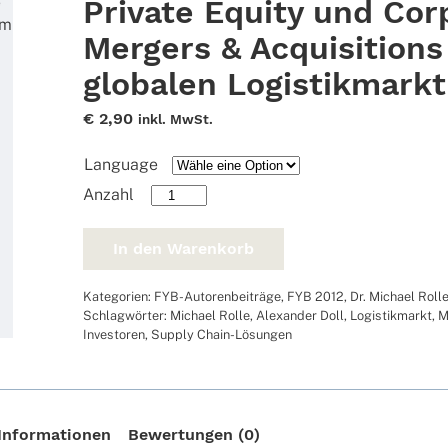
Private Equity und Cor
Mergers & Acquisition
globalen Logistikmarkt
€
2,90
inkl. MwSt.
Language
Private
Equity
und
In den Warenkorb
Corporate
Mergers
Kategorien:
FYB-Autorenbeiträge
,
FYB 2012
,
Dr. Michael Roll
&
Schlagwörter:
Michael Rolle
,
Alexander Doll
,
Logistikmarkt
,
M
Acquisitions
Investoren
,
Supply Chain-Lösungen
auf
dem
globalen
Logistikmarkt
 Informationen
Bewertungen (0)
Menge