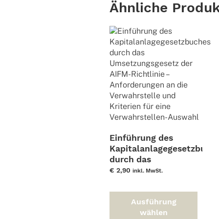
Ähnliche Produ
Einführung des
Kapitalanlagegesetzbuch
durch das
Umsetzungsgesetz
€
2,90
inkl. MwSt.
der AIFM-Richtlinie –
Dies
Anforderungen an die
Prod
Ausführung
Verwahrstelle und
weis
wählen
Kriterien für eine
meh