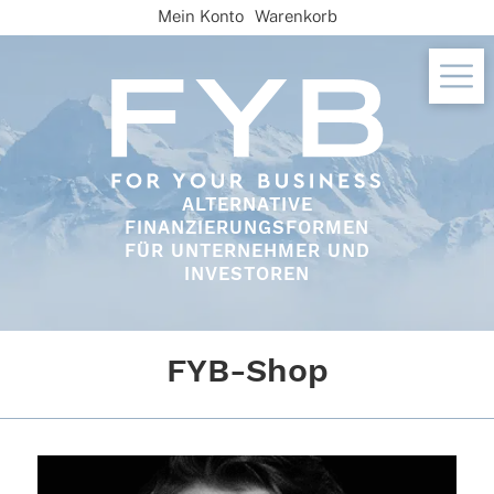
Skip
Mein Konto
Warenkorb
to
content
ALTERNATIVE
FINANZIERUNGSFORMEN
FÜR UNTERNEHMER UND
INVESTOREN
FYB-Shop