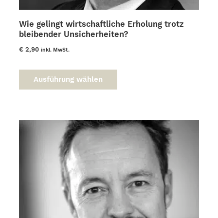
Wie gelingt wirtschaftliche Erholung trotz
bleibender Unsicherheiten?
€
2,90
inkl. MwSt.
Dieses
Produkt
Ausführung wählen
weist
mehrere
Varianten
auf.
Die
Optionen
können
auf
der
Produktseite
gewählt
werden