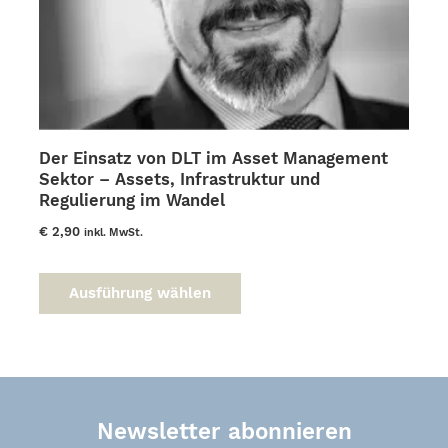
Der Einsatz von DLT im Asset Management
Sektor – Assets, Infrastruktur und
Regulierung im Wandel
€
2,90
inkl. MwSt.
Dieses
Produkt
Ausführung wählen
weist
mehrere
Varianten
auf.
Die
Optionen
Newsletter abonnieren
können