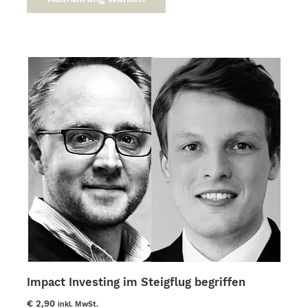
weist
mehrere
Varianten
auf.
Die
Optionen
können
auf
der
Produktseite
gewählt
werden
Impact Investing im Steigflug begriffen
€
2,90
inkl. MwSt.