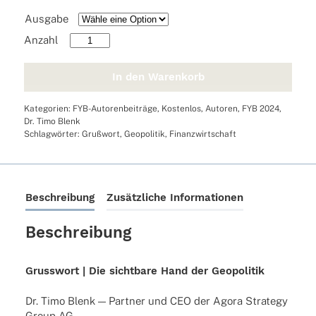
Ausgabe
Grusswort
|
Die
In den Warenkorb
sichtbare
Hand
Kategorien:
FYB-Autorenbeiträge
,
Kostenlos
,
Autoren
,
FYB 2024
,
der
Dr. Timo Blenk
Geopolitik
Schlagwörter:
Grußwort
,
Geopolitik
,
Finanzwirtschaft
Menge
Beschreibung
Zusätzliche Informationen
Beschreibung
Grusswort | Die sichtbare Hand der Geopolitik
Dr. Timo Blenk — Part­ner und CEO der Agora Stra­tegy
Group AG