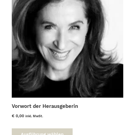
Vorwort der Herausgeberin
€
0,00
inkl. MwSt.
Dieses
Produkt
Ausführung wählen