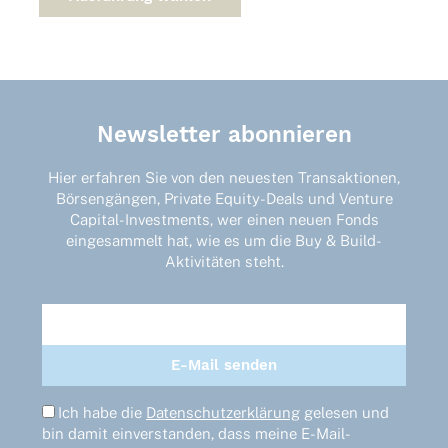
weist
mehrere
Varianten
auf.
Die
Optionen
Newsletter abonnieren
können
auf
der
Hier erfahren Sie von den neuesten Transaktionen,
Produktseite
Börsengängen, Private Equity-Deals und Venture
gewählt
Capital-Investments, wer einen neuen Fonds
werden
eingesammelt hat, wie es um die Buy & Build-
Aktivitäten steht.
Ich habe die
Datenschutzerklärung
gelesen und
bin damit einverstanden, dass meine E-Mail-