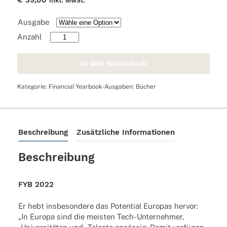
€
39,00
inkl. MwSt.
Ausgabe
FYB
2022
Menge
In den Warenkorb
Kategorie:
Financial Yearbook-Ausgaben: Bücher
Beschreibung
Zusätzliche Informationen
Beschreibung
FYB 2022
Er hebt insbe­son­dere das Poten­tial Euro­pas hervor:
„In Europa sind die meis­ten Tech-Unter­neh­mer,