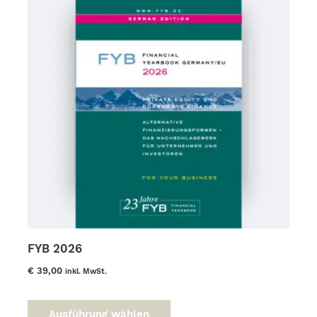
können
auf
der
Produktseite
gewählt
werden
FYB 2026
€
39,00
inkl. MwSt.
Dieses
Produkt
Ausführung wählen