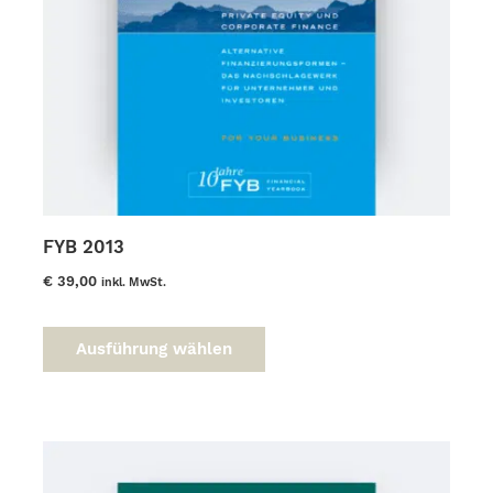
FYB 2013
€
39,00
inkl. MwSt.
Dieses
Produkt
Ausführung wählen
weist
mehrere
Varianten
auf.
Die
Optionen