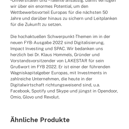
‑Univer­si­tä­ten und ‑Talente ansäs­sig. Damit verfü­gen
wir über ein enor­mes Poten­tial, um den
Wett­be­werbs­vor­teil Euro­pas für die nächs­ten 50
Jahre und darüber hinaus zu sichern und Leit­plan­ken
für die Zukunft zu setzen.
Die hochaktuellen Schwerpunkt-Themen im in der
neuen FYB-Ausgabe 2022 sind Digitalisierung,
Impact Investing und SPAC. Wir bedanken uns
herzlich bei Dr. Klaus Hommels, Gründer und
Vorstandsvorsitzender von LAKESTAR für sein
Grußwort im FYB 2022. Er ist einer der führenden
Wagniskapitalgeber Europas, mit Investments in
zahlreiche Unternehmen, die heute in der
Digitalwirtschaft richtungsweisend sind, u.a.
Facebook, Spotify und Skype und jüngst in Opendoor,
Omio, Glovo und Revolut.
Ähnliche Produkte