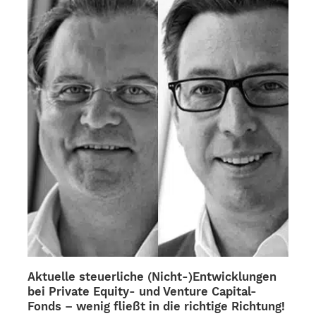
Die
Optionen
können
auf
der
Produktseite
gewählt
werden
Aktuelle steuerliche (Nicht-)Entwicklungen
bei Private Equity- und Venture Capital-
Fonds – wenig fließt in die richtige Richtung!