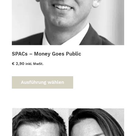
SPACs – Money Goes Public
€
2,90
inkl. MwSt.
Dieses
Produkt
Ausführung wählen
weist
mehrere
Varianten
auf.
Die
Optionen
können
auf