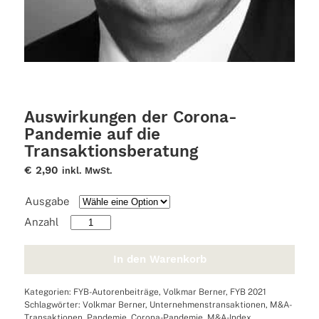
Auswirkungen der Corona-
Pandemie auf die
Transaktionsberatung
€
2,90
inkl. MwSt.
Ausgabe
Auswirkungen
der
Corona-
In den Warenkorb
Pandemie
auf
Kategorien:
FYB-Autorenbeiträge
,
Volkmar Berner
,
FYB 2021
die
Schlagwörter:
Volkmar Berner
,
Unternehmenstransaktionen
,
M&A-
Transaktionsberatung
Transaktionen
,
Pandemie
,
Corona-Pandemie
,
M&A-Index
,