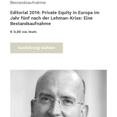
Editorial 2014: Private Equity in Europa im
Jahr fünf nach der Lehman-Krise: Eine
Bestandsaufnahme
€
0,00
inkl. MwSt.
Dieses
Produkt
Ausführung wählen
weist
mehrere
Varianten
auf.
Die
Optionen
können
auf
der
Produktseite
gewählt
werden