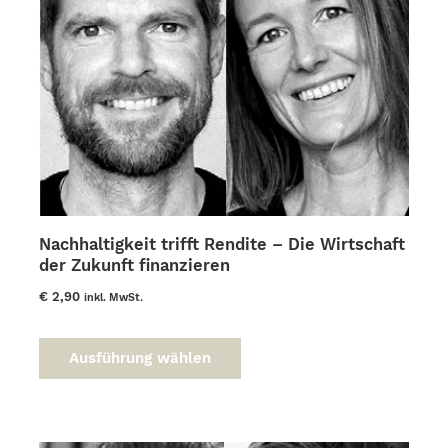
der
Produktseite
gewählt
werden
Nachhaltigkeit trifft Rendite – Die Wirtschaft
der Zukunft finanzieren
€
2,90
inkl. MwSt.
Dieses
Produkt
Ausführung wählen
weist
mehrere
Varianten
auf.