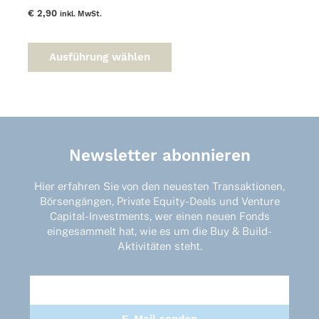
€
2,90
inkl. MwSt.
Dieses
Produkt
Ausführung wählen
weist
mehrere
Varianten
auf.
Die
Optionen
Newsletter abonnieren
können
auf
der
Hier erfahren Sie von den neuesten Transaktionen,
Produktseite
Börsengängen, Private Equity-Deals und Venture
gewählt
Capital-Investments, wer einen neuen Fonds
werden
eingesammelt hat, wie es um die Buy & Build-
Aktivitäten steht.