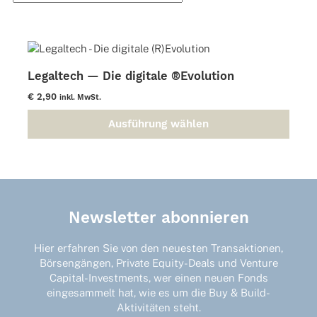
Legaltech — Die digitale ®Evolution
€
2,90
inkl. MwSt.
Ausführung wählen
Dieses
Produkt
weist
mehrere
Varianten
auf.
Newsletter abonnieren
Die
Optionen
Hier erfahren Sie von den neuesten Transaktionen,
können
Börsengängen, Private Equity-Deals und Venture
auf
Capital-Investments, wer einen neuen Fonds
der
eingesammelt hat, wie es um die Buy & Build-
Produktseite
Aktivitäten steht.
gewählt