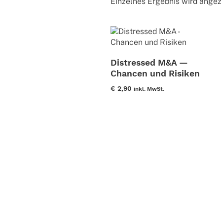
Einzelnes Ergebnis wird angez
Distressed M&A —
Chancen und Risiken
€
2,90
inkl. MwSt.
Dieses
Produkt
weist
mehrere
Varianten
auf.
Die
Optionen
können
auf