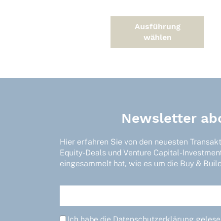
der
Produktseite
gewählt
Ausführung
werden
wählen
Newsletter ab
Hier erfahren Sie von den neuesten Transak
Equity-Deals und Venture Capital-Investmen
eingesammelt hat, wie es um die Buy & Build-
Ich habe die
Datenschutzerklärung
gelesen