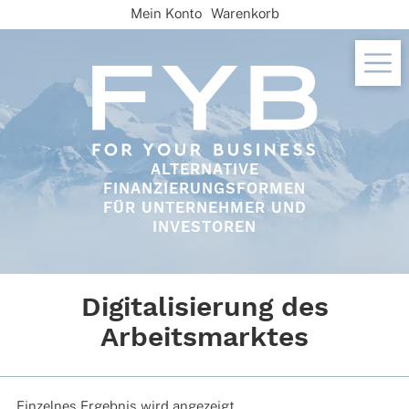
Skip
Mein Konto
Warenkorb
to
content
ALTERNATIVE
FINANZIERUNGSFORMEN
FÜR UNTERNEHMER UND
INVESTOREN
Digitalisierung des
Arbeitsmarktes
Einzelnes Ergebnis wird angezeigt