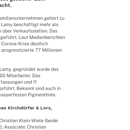
acht.
­li­en­un­ter­neh­men gehört zu
. Lamy beschäf­tigt mehr als
 über Verkaufs­stel­len. Das
n geführt. Laut Medi­en­be­rich­ten
 Corona-Krise deut­lich
prognos­ti­zierte 77 Millio­nen
ls Lamy, gegrün­det wurde das
0 Mitar­bei­ter. Das
r­las­sun­gen und 11
n­ge­führt. Bekannt sind auch in
wasser­fes­ten Pigmenttinte.
­kes Kirch­dör­fer & Lorz,
hris­tian Klein-Wiele (beide
 Asso­ciate: Chris­tian