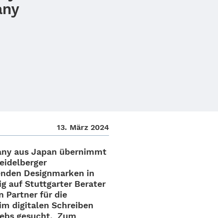
any
13. März 2024
pany aus Japan über­nimmt
eidel­ber­ger
en­den Design­mar­ken in
 auf Stutt­gar­ter Bera­ter
Part­ner für die
m digi­ta­len Schrei­ben
triebs gesucht. Zum