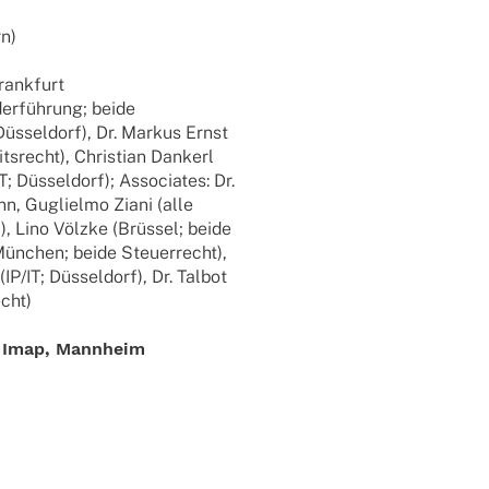
rn)
rank­furt
er­füh­rung; beide
Düssel­dorf), Dr. Markus Ernst
ts­recht), Chris­tian Dankerl
; Düssel­dorf); Asso­cia­tes: Dr.
nn, Guglielmo Ziani (alle
, Lino Völzke (Brüs­sel; beide
München; beide Steu­er­recht),
IP/IT; Düssel­dorf), Dr. Talbot
echt)
ng Imap, Mannheim