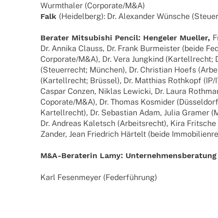
Wurm­tha­ler (Corporate/M&A)
Falk
(Heidel­berg): Dr. Alex­an­der Wünsche (Steu­e
Bera­ter Mitsu­bi­shi Pencil: Henge­ler Muel­ler,
F
Dr. Annika Clauss, Dr. Frank Burmeis­ter (beide Fed
Corporate/M&A), Dr. Vera Jung­kind (Kartell­recht; 
(Steu­er­recht; München), Dr. Chris­tian Hoefs (Arbei
(Kartell­recht; Brüs­sel), Dr. Matthias Roth­kopf (IP/IT
Caspar Conzen, Niklas Lewi­cki, Dr. Laura Roth­ma
Coporate/M&A), Dr. Thomas Kosmi­der (Düssel­dorf)
Kartell­recht), Dr. Sebas­tian Adam, Julia Gramer (
Dr. Andreas Kaletsch (Arbeits­recht), Kira Frit­sche (
Zander, Jean Fried­rich Härtelt (beide Immobilienr
M&A‑Beraterin Lamy: Unter­neh­mens­be­ra­tu
Karl Fesen­meyer (Feder­füh­rung)