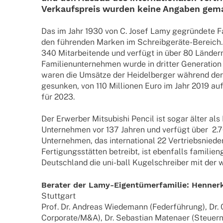
Verkaufs­preis wurden keine Anga­ben gem
Das im Jahr 1930 von C. Josef Lamy gegrün­dete Fami
den führen­den Marken im Schrei­b­­ge­räte-Bereich
340 Mitar­bei­tende und verfügt in über 80 Ländern
Fami­li­en­un­ter­neh­men wurde in drit­ter Gene­ra­tio
waren die Umsätze der Heidel­ber­ger während der
gesun­ken, von 110 Millio­nen Euro im Jahr 2019 auf 
für 2023.
Der Erwer­ber Mitsu­bi­shi Pencil ist sogar älter a
Unter­neh­men vor 137 Jahren und verfügt über 2.70
Unter­neh­men, das inter­na­tio­nal 22 Vertriebs­nie­de
Ferti­gungs­stät­ten betreibt, ist eben­falls fami­li­e
Deutsch­land die uni-ball Kugel­schrei­ber mit der 
Bera­ter der Lamy-Eigen­­tü­­mer­­fa­­mi­­lie: Henner
Stutt­gart
Prof. Dr. Andreas Wiedemann (Feder­füh­rung), Dr. C
Corporate/M&A), Dr. Sebas­tian Maten­aer (Steu­ern);