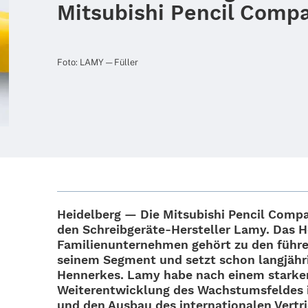
Mitsubishi Pencil Comp
Foto: LAMY — Füller
Heidel­berg — Die Mitsu­bi­shi Pencil Com
den Schrei­b­­ge­räte-Hers­tel­­ler Lamy. Das H
Fami­li­en­un­ter­neh­men gehört zu den führ
seinem Segment und setzt schon lang­jäh­rig
Henner­kes. Lamy habe nach einem star­ken 
Weiter­ent­wick­lung des Wachs­tums­fel­des i
und den Ausbau des inter­na­tio­na­len Ver