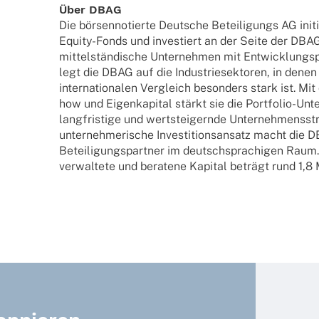
Über DBAG
Die börsen­no­tierte Deut­sche Betei­li­gungs AG init
Equity-Fonds und inves­tiert an der Seite der DBAG-
mittel­stän­di­sche Unter­neh­men mit Entwick­lungs­
legt die DBAG auf die Indus­trie­sek­to­ren, in dene
inter­na­tio­na­len Vergleich beson­ders stark ist. M
how und Eigen­ka­pi­tal stärkt sie die Port­­fo­­lio-Unte
lang­fris­tige und wert­stei­gernde Unter­neh­mens­str
unter­neh­me­ri­sche Inves­ti­ti­ons­an­satz macht di
Betei­li­gungs­part­ner im deutsch­spra­chi­gen R
verwal­tete und bera­tene Kapi­tal beträgt rund 1,8 M