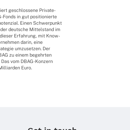
i­iert geschlos­sene Private-
Fonds in gut posi­tio­nierte
po­ten­zial. Einen Schwer­punkt
n der deut­sche Mittel­stand im
it dieser Erfah­rung, mit Know-
r­­neh­­men darin, eine
a­te­gie umzu­set­zen. Der
e DBAG zu einem begehr­ten
aum. Das vom DBAG-Konzern
illi­ar­den Euro.