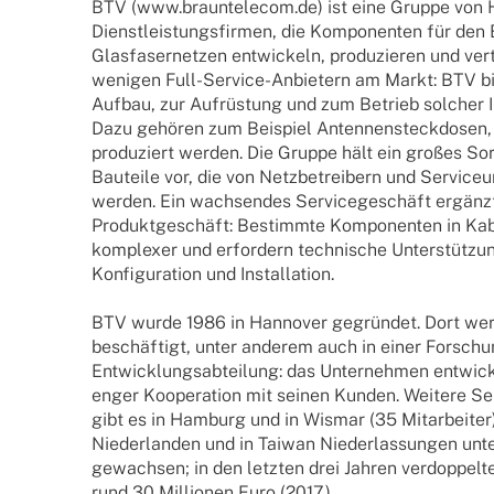
BTV (www.brauntelecom.de) ist eine Gruppe von 
Dienst­leis­tungs­fir­men, die Kompo­nen­ten für de
Glas­fa­ser­net­zen entwi­ckeln, produ­zie­ren und ve
weni­gen Full-Service-Anbie­­tern am Markt: BTV b
Aufbau, zur Aufrüs­tung und zum Betrieb solcher Infra
Dazu gehö­ren zum Beispiel Anten­nen­steck­do­sen, di
produ­ziert werden. Die Gruppe hält ein großes Sor
Bauteile vor, die von Netz­be­trei­bern und Service­
werden. Ein wach­sen­des Service­ge­schäft ergänzt
Produkt­ge­schäft: Bestimmte Kompo­nen­ten in Ka
komple­xer und erfor­dern tech­ni­sche Unter­stüt­z
Konfi­gu­ra­tion und Installation.
BTV wurde 1986 in Hanno­ver gegrün­det. Dort werd
beschäf­tigt, unter ande­rem auch in einer Forsch
Entwick­lungs­ab­tei­lung: das Unter­neh­men entwi­c
enger Koope­ra­tion mit seinen Kunden. Weitere Ser
gibt es in Hamburg und in Wismar (35 Mitar­bei­te
Nieder­lan­den und in Taiwan Nieder­las­sun­gen unter
gewach­sen; in den letz­ten drei Jahren verdop­pel
rund 30 Millio­nen Euro (2017).