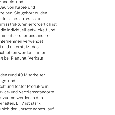
Handels- und
n Bau von Kabel- und
rtrei­ben. Sie gehört zu den
ietet alles an, was zum
­struk­tu­ren erfor­der­lich ist.
e indi­vi­du­ell entwi­ckelt und
ti­ment solcher und ande­rer
un­ter­neh­men verwen­det
 und unter­stützt das
bel­net­zen werden immer
ung bei Planung, Verkauf,
en rund 40 Mitar­bei­ter
ungs- und
kelt und testet Produkte in
vice- und Vertriebs­stand­orte
r), zudem werden in den
­hal­ten. BTV ist stark
te sich der Umsatz nahezu auf