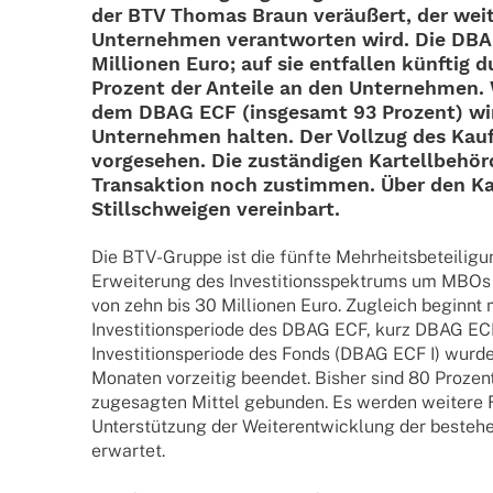
der BTV Thomas Braun veräu­ßert, der weit
Unter­neh­men verant­wor­ten wird.
Die DBAG
Millio­nen Euro
; auf sie entfal­len künf­tig 
Prozent
der Anteile an den Unter­neh­men.
dem DBAG ECF (insge­samt 93 Prozent) wi
Unter­neh­men halten. Der Voll­zug des Kauf­
vorge­se­hen. Die zustän­di­gen Kartell­be­h
Trans­ak­tion noch zustim­men. Über den Ka
Still­schwei­gen vereinbart.
Die BTV-Gruppe ist die fünfte Mehr­heits­be­tei­li­
Erwei­te­rung des Inves­ti­ti­ons­spek­trums um MBOs mit
von zehn bis 30 Millio­nen Euro. Zugleich beginnt
Inves­ti­ti­ons­pe­ri­ode des DBAG ECF, kurz DBAG ECF
Inves­ti­ti­ons­pe­ri­ode des Fonds (DBAG ECF I) wur
Mona­ten vorzei­tig been­det. Bisher sind 80 Proze
zuge­sag­ten Mittel gebun­den. Es werden weitere Fol
Unter­stüt­zung der Weiter­ent­wick­lung der bestehen
erwartet.