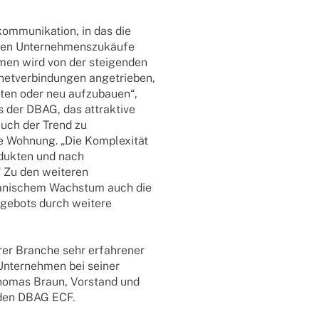
m­mu­ni­ka­tion, in das die
en Unter­neh­mens­zu­käufe
­men wird von der stei­gen­den
t­ver­bin­dun­gen ange­trie­ben,
­ten oder neu aufzu­bauen“,
 der DBAG, das attrak­tive
 auch der Trend zu
 die Wohnung. „Die Komple­xi­tät
uk­­ten und nach
“ Zu den weite­ren
a­ni­schem Wachs­tum auch die
n­ge­bots durch weitere
er Bran­che sehr erfah­re­ner
Unter­neh­men bei seiner
 Thomas Braun, Vorstand und
n den DBAG ECF.