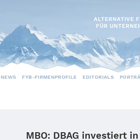
ALTERNATIVE 
FÜR UNTERNE
NEWS
FYB-FIRMENPROFILE
EDITORIALS
PORTR
MBO: DBAG investiert in