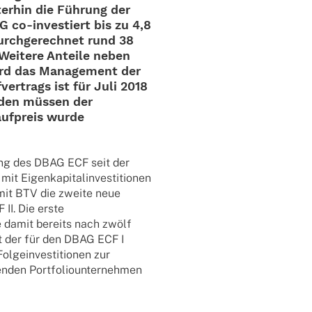
er­hin die Führung der
 co-inves­­tiert bis zu 4,8
durch­ge­rech­net rund
38
 Weitere Anteile neben
rd das Manage­ment der
ver­trags ist für Juli 2018
ör­den müssen der
uf­preis wurde
gung des DBAG ECF seit der
 Eigen­ka­pi­tal­in­ves­ti­tio­nen
 mit BTV die zweite neue
 II. Die erste
de damit bereits nach zwölf
nt der für den DBAG ECF I
ge­inves­ti­tio­nen zur
­den Port­fo­lio­un­ter­neh­men