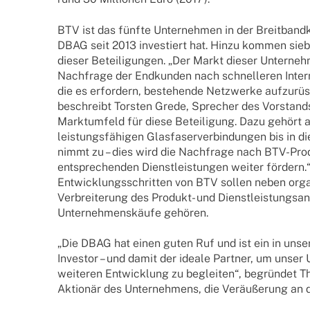
BTV ist das fünfte Unter­neh­men in der Breit­band­ko
DBAG seit 2013 inves­tiert hat. Hinzu kommen sieb
dieser Betei­li­gun­gen. „Der Markt dieser Unter­neh
Nach­frage der Endkun­den nach schnel­le­ren Inter­ne
die es erfor­dern, bestehende Netz­werke aufzu­rüs
beschreibt Tors­ten Grede, Spre­cher des Vorstands
Markt­um­feld für diese Betei­li­gung. Dazu gehört
leis­tungs­fä­hi­gen Glas­fa­ser­ver­bin­dun­gen bis in
nimmt zu – dies wird die Nach­frage nach BTV-Prod
entspre­chen­den Dienst­leis­tun­gen weiter fördern.
Entwick­lungs­schrit­ten von BTV sollen neben org
Verbrei­te­rung des Produkt- und Dienst­leis­tungs­a
Unter­neh­mens­käufe gehören.
„Die DBAG hat einen guten Ruf und ist ein in unse­r
Inves­tor – und damit der ideale Part­ner, um unser 
weite­ren Entwick­lung zu beglei­ten“, begrün­det
Aktio­när des Unter­neh­mens, die Veräu­ße­rung a