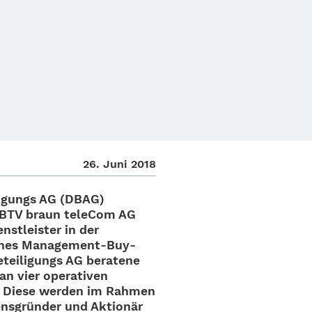
26. Juni 2018
li­gungs AG (DBAG)
BTV braun tele­Com
AG
st­leis­ter in der
eines Mana­ge­­ment-Buy-
ei­li­gungs AG bera­tene
n vier opera­ti­ven
n. Diese werden im Rahmen
ens­grün­der und Aktio­när