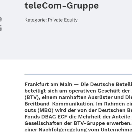
teleCom-Gruppe
Kate­go­rie:
Private Equity
Frank­furt am Main — Die
Deut­sche Betei­
betei­ligt sich am opera­ti­ven Geschäft der
(BTV), einem namhaf­ten Ausrüs­ter und Dien
Brei­t­­band-Kommu­­ni­­ka­­tion. Im Rahmen 
outs (MBO) wird der von der Deut­schen Bet
Fonds DBAG ECF die Mehr­heit der Anteile a
Gesell­schaf­ten der BTV-Gruppe erwer­be
einer Nach­fol­ge­re­ge­lung vom Unter­neh­m