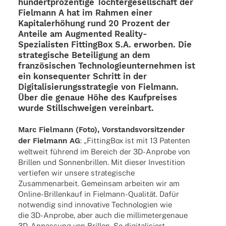
hundert­pro­zen­tige Toch­ter­ge­sell­schaft der
Fiel­mann A hat im Rahmen einer
Kapi­tal­erhö­hung rund 20 Prozent der
Anteile am
Augmen­ted Reality-
Spezia­­lis­­ten
Fitting­Box
S.A. erwor­ben. Die
stra­te­gi­sche Betei­li­gung an dem
fran­zö­si­schen Tech­no­lo­gie­un­ter­neh­men ist
ein konse­quen­ter Schritt in der
Digi­ta­li­sie­rungs­stra­te­gie von Fiel­mann.
Über die genaue Höhe des Kauf­prei­ses
wurde Still­schwei­gen vereinbart.
Marc Fiel­mann (Foto), Vorstands­vor­sit­zen­der
der Fiel­mann AG
: „Fitting­Box ist mit 13 Paten­ten
welt­weit führend im Bereich der 3D-Anprobe von
Bril­len und Sonnen­bril­len. Mit dieser Inves­ti­tion
vertie­fen wir unsere stra­te­gi­sche
Zusam­men­ar­beit. Gemein­sam arbei­ten wir am
Online-Bril­­len­­kauf in Fiel­­mann-Quali­­tät. Dafür
notwen­dig sind inno­va­tive Tech­no­lo­gien wie
die 3D-Anprobe, aber auch die milli­me­ter­ge­naue
3D-Anpas­­sung von Bril­len. So digi­ta­li­siert