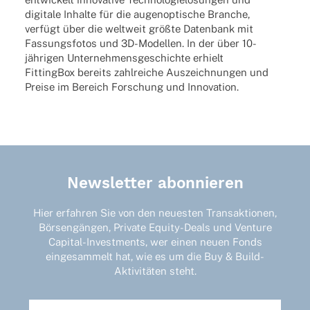
digi­tale Inhalte für die augen­op­ti­sche Bran­che,
verfügt über die welt­weit größte Daten­bank mit
Fassungs­fo­tos und 3D-Model­­len. In der über 10-
jähri­­gen Unter­neh­mens­ge­schichte erhielt
Fitting­Box bereits zahl­rei­che Auszeich­nun­gen und
Preise im Bereich Forschung und Innovation.
Newsletter abonnieren
Hier erfahren Sie von den neuesten Transaktionen,
Börsengängen, Private Equity-Deals und Venture
Capital-Investments, wer einen neuen Fonds
eingesammelt hat, wie es um die Buy & Build-
Aktivitäten steht.