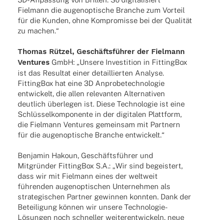
Fiel­mann die augen­op­ti­sche Bran­che zum Vorteil
für die Kunden, ohne Kompro­misse bei der Quali­tät
zu machen.“
Thomas Rützel, Geschäfts­füh­rer der Fiel­mann
Ventures
GmbH: „Unsere Inves­ti­tion in Fitting­Box
ist das Resul­tat einer detail­lier­ten Analyse.
Fitting­Box hat eine 3D Anpro­be­tech­no­lo­gie
entwi­ckelt, die allen rele­van­ten Alter­na­ti­ven
deut­lich über­le­gen ist. Diese Tech­no­lo­gie ist eine
Schlüs­sel­kom­po­nente in der digi­ta­len Platt­form,
die Fiel­mann Ventures gemein­sam mit Part­nern
für die augen­op­ti­sche Bran­che entwickelt.“
Benja­min Hakoun, Geschäfts­füh­rer und
Mitgrün­der Fitting­Box S.A.: „Wir sind begeis­tert,
dass wir mit Fiel­mann eines der welt­weit
führen­den augen­op­ti­schen Unter­neh­men als
stra­te­gi­schen Part­ner gewin­nen konn­ten. Dank der
Betei­li­gung können wir unsere Tech­­no­­lo­­gie-
Lösun­­gen noch schnel­ler weiter­ent­wi­ckeln, neue