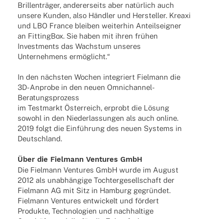
Bril­len­trä­ger, ande­rer­seits aber natür­lich auch
unsere Kunden, also Händ­ler und Herstel­ler. Kreaxi
und LBO France blei­ben weiter­hin Anteils­eig­ner
an Fitting­Box. Sie haben mit ihren frühen
Invest­ments das Wachs­tum unse­res
Unter­neh­mens ermöglicht.“
In den nächs­ten Wochen inte­griert Fiel­mann die
3D-Anprobe in den neuen Omnichannel-
Beratungsprozess
im Test­markt Öster­reich, erprobt die Lösung
sowohl in den Nieder­las­sun­gen als auch online.
2019 folgt die Einfüh­rung des neuen Systems in
Deutschland.
Über die Fiel­mann Ventures GmbH
Die Fiel­mann Ventures GmbH wurde im August
2012 als unab­hän­gige Toch­ter­ge­sell­schaft der
Fiel­mann AG mit Sitz in Hamburg gegrün­det.
Fiel­mann Ventures entwi­ckelt und fördert
Produkte, Tech­no­lo­gien und nach­hal­tige