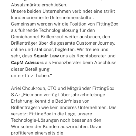
Absatz­märkte erschließen.
Unsere beiden Unter­neh­men verbin­det eine strikt
kunden­ori­en­tierte Unter­neh­mens­kul­tur.
Gemein­sam werden wir die Posi­tion von Fitting­Box
als führende Tech­no­lo­gie­lö­sung für den
Omnich­an­­nel-Bril­­len­­kauf weiter ausbauen, den
Bril­len­trä­ger über die gesamte Custo­mer Jour­ney,
online und statio­när, beglei­ten. Wir freuen uns
sehr, dass
Squair Law
uns als Rechts­be­ra­ter und
CapM Advi­sors
als Finanz­be­ra­ter beim Abschluss
dieser Beteiligung
unter­stützt haben.“
Ariel Chou­kroun, CTO und Mitgrün­der Fitting­Box
S.A.: „Fiel­mann verfügt über jahr­zehn­te­lange
Erfah­rung, kennt die Bedürf­nisse von
Bril­len­trä­gern wie kein ande­res Unter­neh­men. Das
versetzt Fitting­Box in die Lage, unsere
Tech­­no­­lo­­gie-Lösun­­gen noch besser an den
Wünschen der Kunden auszu­rich­ten. Davon
profi­tie­ren einer­seits die