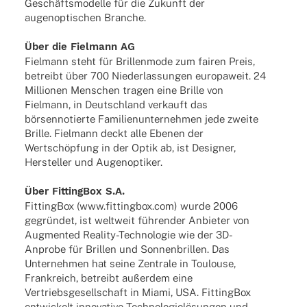
Geschäfts­mo­delle für die Zukunft der
augen­op­ti­schen Branche.
Über die Fiel­mann AG
Fiel­mann steht für Bril­len­mode zum fairen Preis,
betreibt über 700 Nieder­las­sun­gen euro­pa­weit. 24
Millio­nen Menschen tragen eine Brille von
Fiel­mann, in Deutsch­land verkauft das
börsen­no­tierte Fami­li­en­un­ter­neh­men jede zweite
Brille. Fiel­mann deckt alle Ebenen der
Wert­schöp­fung in der Optik ab, ist Desi­gner,
Herstel­ler und Augenoptiker.
Über Fitting­Box S.A.
Fitting­Box (www.fittingbox.com) wurde 2006
gegrün­det, ist welt­weit führen­der Anbie­ter von
Augmen­ted Reality-Tech­­no­­lo­­gie wie der 3D-
Anprobe für Bril­len und Sonnen­bril­len. Das
Unter­neh­men hat seine Zentrale in Toulouse,
Frank­reich, betreibt außer­dem eine
Vertriebs­ge­sell­schaft in Miami, USA. Fitting­Box
entwi­ckelt inno­va­tive Tech­no­lo­gie­lö­sun­gen und