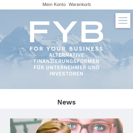
Skip
Mein Konto
Warenkorb
to
content
ALTERNATIVE
FINANZIERUNGSFORMEN
FÜR UNTERNEHMER UND
INVESTOREN
News