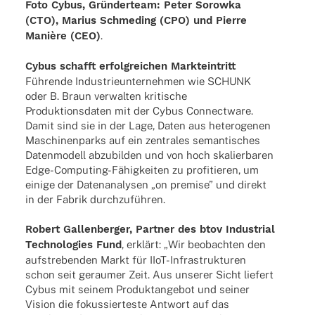
Foto Cybus, Grün­der­team: Peter Sorowka
(CTO), Marius Schme­ding (CPO) und Pierre
Manière (CEO)
.
Cybus schafft erfolg­rei­chen Markteintritt
Führende Indus­trie­un­ter­neh­men wie SCHUNK
oder B. Braun verwal­ten kriti­sche
Produk­ti­ons­da­ten mit der Cybus Connect­ware.
Damit sind sie in der Lage, Daten aus hete­ro­ge­nen
Maschi­nen­parks auf ein zentra­les seman­ti­sches
Daten­mo­dell abzu­bil­den und von hoch skalier­ba­ren
Edge-Compu­­ting-Fähi­g­kei­­ten zu profi­tie­ren, um
einige der Daten­ana­ly­sen „on premise” und direkt
in der Fabrik durchzuführen.
Robert Gallen­ber­ger, Part­ner des btov Indus­trial
Tech­no­lo­gies Fund
, erklärt: „Wir beob­ach­ten den
aufstre­ben­den Markt für IIoT-Infra­­struk­­tu­­ren
schon seit gerau­mer Zeit. Aus unse­rer Sicht liefert
Cybus mit seinem Produkt­an­ge­bot und seiner
Vision die fokus­sier­teste Antwort auf das