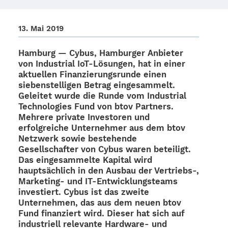
13. Mai 2019
Hamburg —
Cybus
, Hambur­ger Anbie­ter
von Indus­trial IoT-Lösun­­gen, hat in einer
aktu­el­len Finan­zie­rungs­runde einen
sieben­stel­li­gen Betrag einge­sam­melt.
Gelei­tet wurde die Runde vom
Indus­trial
Tech­no­lo­gies Fund von btov Part­ners
.
Mehrere
private Inves­to­ren
und
erfolg­rei­che Unter­neh­mer
aus dem btov
Netz­werk sowie bestehende
Gesell­schaf­ter von Cybus waren betei­ligt.
Das einge­sam­melte Kapi­tal wird
haupt­säch­lich in den Ausbau der Vertriebs‑,
Marke­­ting- und IT-Entwick­­lungs­­­teams
inves­tiert. Cybus ist das zweite
Unter­neh­men, das aus dem neuen btov
Fund finan­ziert wird. Dieser hat sich auf
indus­tri­ell rele­vante Hard­­ware- und