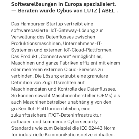
Soft­ware­lö­sun­gen in Europa spezia­li­siert.
— Bera­ten wurde Cybus von
LUTZ | ABEL .
Das Hambur­ger Startup vertreibt eine
soft­ware­ba­sierte IIoT-Gate­­way-Lösung zur
Verwal­tung des Daten­flus­ses zwischen
Produk­ti­ons­ma­schi­nen, Unter­­neh­­mens-IT-
Syste­­men und exter­nen IoT-Cloud-Plat­t­­for­­men.
Das Produkt „Connect­ware“ ermög­licht es,
Maschi­nen und ganze Fabri­ken effi­zi­ent mit einem
oder mehre­ren exter­nen Cloud-Services zu
verbin­den. Die Lösung erlaubt eine granu­lare
Defi­ni­tion von Zugriffs­rech­ten auf
Maschi­nen­da­ten und Kontrolle des Daten­flus­ses.
So können sowohl Maschi­nen­her­stel­ler (OEMs) als
auch Maschi­nen­be­trei­ber unab­hän­gig von den
großen IIoT-Plat­t­­for­­men blei­ben, eine
zukunfts­si­chere IT/OT-Daten­­in­fra­­struk­­tur
aufbauen und kommende Cyber­se­cu­rity
Stan­dards wie zum Beispiel die IEC 62443 Norm
für indus­tri­elle Kommu­ni­ka­ti­ons­netze einhal­ten.