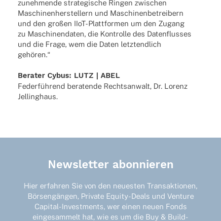
zuneh­mende stra­te­gi­sche Ringen zwischen
Maschi­nen­her­stel­lern und Maschi­nen­be­trei­bern
und den großen IIoT-Plat­t­­for­­men um den Zugang
zu Maschi­nen­da­ten, die Kontrolle des Daten­flus­ses
und die Frage, wem die Daten letzt­end­lich
gehören.“
Bera­ter Cybus: LUTZ | ABEL
Feder­füh­rend bera­tende Rechts­an­walt, Dr. Lorenz
Jellinghaus.
Newsletter abonnieren
Hier erfahren Sie von den neuesten Transaktionen,
Börsengängen, Private Equity-Deals und Venture
Capital-Investments, wer einen neuen Fonds
eingesammelt hat, wie es um die Buy & Build-