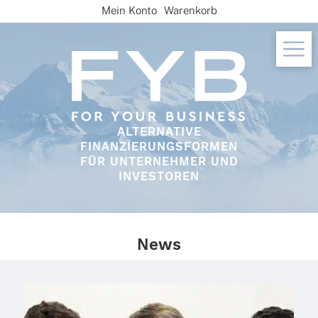
Skip
Mein Konto
Warenkorb
to
content
ALTERNATIVE
FINANZIERUNGSFORMEN
FÜR UNTERNEHMER UND
INVESTOREN
News