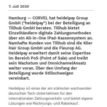
7. Juli 2020
Hamburg —
CORVEL
hat
heidel­pay Group
GmbH (“heidel­pay”) bei der Betei­li­gung an
Till­hub
GmbH bera­ten. Till­hub bietet
Einzel­händ­lern digi­tale Zahlungs­me­tho­den
über ein All-in-One iPad-Kassen­­­sys­­tem an.
Namhafte Kunden von Till­hub sind die Klier
Hair Group GmbH und die Fleu­rop AG.
Heidel­pay erwei­tert damit seine Exper­tise
im Bereich PoS (Point of Sale) und treibt
sein Wachs­tum und Omnich­an­nel­An­satz
weiter voran. Über den Umfang der
Betei­li­gung wurde Still­schwei­gen
vereinbart.
Heidel­pay ist eines der am stärks­ten wach­sen­den
deut­schen Tech-Unter­­neh­­men für den
inter­na­tio­na­len Zahlungs­ver­kehr und bietet eigene
Lösun­gen wie Rech­­nungs- und Raten­kauf,