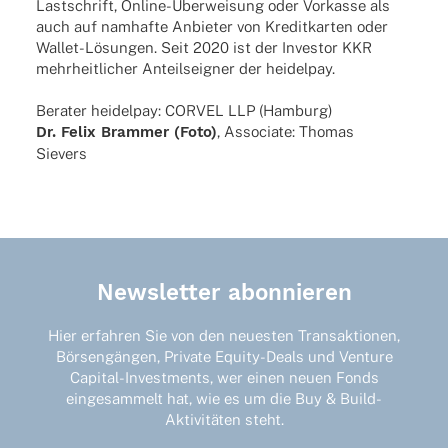
Last­schrift, Online-Über­­­wei­­sung oder Vorkasse als
auch auf namhafte Anbie­ter von Kredit­kar­ten oder
Wallet-Lösun­­gen. Seit 2020 ist der Inves­tor KKR
mehr­heit­li­cher Anteils­eig­ner der heidelpay.
Bera­ter heidel­pay: CORVEL LLP (Hamburg)
Dr. Felix Brammer (Foto)
, Asso­ciate: Thomas
Sievers
Newsletter abonnieren
Hier erfahren Sie von den neuesten Transaktionen,
Börsengängen, Private Equity-Deals und Venture
Capital-Investments, wer einen neuen Fonds
eingesammelt hat, wie es um die Buy & Build-
Aktivitäten steht.