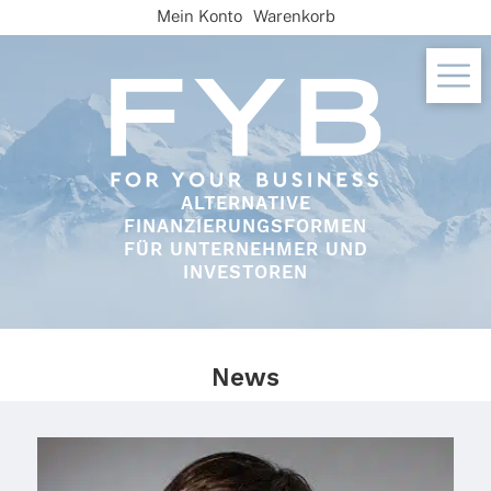
Skip
Mein Konto
Warenkorb
to
content
ALTERNATIVE
FINANZIERUNGSFORMEN
FÜR UNTERNEHMER UND
INVESTOREN
News