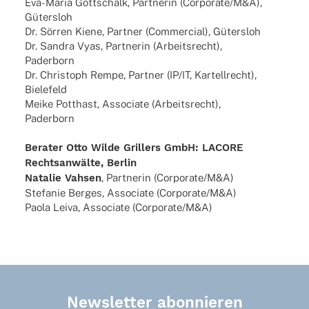
Eva-Maria Gott­schalk, Part­ne­rin (Corporate/M&A),
Gütersloh
Dr. Sörren Kiene, Part­ner (Commer­cial), Gütersloh
Dr. Sandra Vyas, Part­ne­rin (Arbeits­recht),
Paderborn
Dr. Chris­toph Rempe, Part­ner (IP/IT, Kartell­recht),
Bielefeld
Meike Pott­hast, Asso­ciate (Arbeits­recht),
Paderborn
Bera­ter Otto Wilde Gril­lers GmbH: LACORE
Rechts­an­wälte, Berlin
Nata­lie Vahsen
, Part­ne­rin (Corporate/M&A)
Stefa­nie Berges, Asso­ciate (Corporate/M&A)
Paola Leiva, Asso­ciate (Corporate/M&A)
Newsletter abonnieren