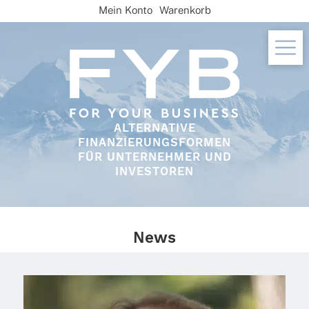
Skip
Mein Konto
Warenkorb
to
content
ALTERNATIVE
FINANZIERUNGSFORMEN
FÜR UNTERNEHMER UND
INVESTOREN
News