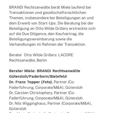
BRANDI Rechts­an­wälte berät Miele laufend bei
Trans­ak­tio­nen und gesell­schafts­recht­li­chen
Themen, insbe­son­dere bei Betei­li­gun­gen an und
dem Erwerb von Start-Ups. Die Bera­tung bei der
Betei­li­gung an Otto Wilde Gril­lers erstreckte sich
auf die Due Dili­gence, den Kauf­ver­trag, die
Betei­li­gungs­ver­ein­ba­rung sowie die
Verhand­lun­gen im Rahmen der Transaktion.
Bera­ter Otto Wilde Gril­lers: LACORE
Rechts­an­wälte, Berlin
Bera­ter Miele: BRANDI Rechts­an­wälte
Gütersloh/Paderborn/Bielefeld
Dr. Franz Tepper (Foto)
, Part­ner (Co-
Feder­­füh­rung, Corporate/M&A), Gütersloh
Dr. Cars­ten Chris­to­phery, Part­ner (Co-
Feder­­füh­rung, Corporate/M&A), Gütersloh
Dr. Nils Wigging­haus, Part­ner (Corporate/M&A),
Gütersloh