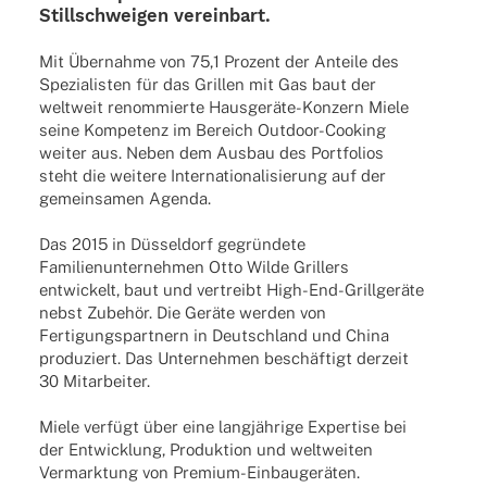
Still­schwei­gen vereinbart.
Mit Über­nahme von 75,1 Prozent der Anteile des
Spezia­lis­ten für das Gril­len mit Gas baut der
welt­weit renom­mierte Haus­­ge­räte-Konzern Miele
seine Kompe­tenz im Bereich Outdoor-Cooking
weiter aus. Neben dem Ausbau des Port­fo­lios
steht die weitere Inter­na­tio­na­li­sie­rung auf der
gemein­sa­men Agenda.
Das 2015 in Düssel­dorf gegrün­dete
Fami­li­en­un­ter­neh­men Otto Wilde Gril­lers
entwi­ckelt, baut und vertreibt High-End-Gril­l­­ge­räte
nebst Zube­hör. Die Geräte werden von
Ferti­gungs­part­nern in Deutsch­land und China
produ­ziert. Das Unter­neh­men beschäf­tigt derzeit
30 Mitarbeiter.
Miele verfügt über eine lang­jäh­rige Exper­tise bei
der Entwick­lung, Produk­tion und welt­wei­ten
Vermark­tung von Premium-Einbaugeräten.