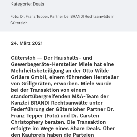
Kate­go­rie:
Deals
Foto: Dr. Franz Tepper, Part­ner bei BRANDI Rechts­an­wälte in
Gütersloh
24. März 2021
Güters­loh — Der Haus­halts- und
Gewer­­be­­ge­räte-Hers­tel­­ler Miele hat eine
Mehr­heits­be­tei­li­gung an der Otto Wilde
Gril­lers GmbH, einem führen­den Herstel­ler
von Grill­ge­rä­ten, erwor­ben. Miele wurde
bei der Trans­ak­tion von einem
standort­über­grei­fen­den M&A‑Team der
Kanz­lei BRANDI Rechts­an­wälte unter
Feder­füh­rung der Güters­lo­her Part­ner Dr.
Franz Tepper (Foto) und Dr. Cars­ten
Chris­to­phery bera­ten. Die Trans­ak­tion
erfolgte im Wege eines Share Deals. Über
den Kauf­preis haben die Parteien