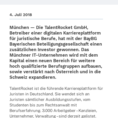
4. Juli 2018
München — Die
Talen­tRo­cket
GmbH,
Betrei­ber einer digi­ta­len Karrie­re­platt­form
für juris­ti­sche Berufe, hat mit der
BayBG
Baye­ri­schen Betei­li­gungs­ge­sell­schaft
einen
zusätz­li­chen Inves­tor gewon­nen. Das
Münch­ner IT-Unter­­neh­­men wird mit dem
Kapi­tal einen neuen Bereich für weitere
hoch quali­fi­zierte Berufs­grup­pen aufbauen,
sowie verstärkt nach Öster­reich und in die
Schweiz expandieren.
Talen­tRo­cket ist die führende Karrie­re­platt­form für
Juris­ten in Deutsch­land. Sie wendet sich an
Juris­ten sämt­li­cher Ausbil­dungs­stu­fen, vom
Studen­ten bis zum Rechts­an­walt mit
Berufs­er­fah­rung. 3.000 Arbeit­ge­ber – Kanz­leien,
Unter­neh­mer, Verwal­tung – sind derzeit gelis­tet.