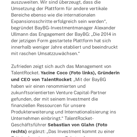
auszu­wei­ten. Wir sind über­zeugt, dass die
Umset­zung der Platt­form für andere verti­kale
Berei­che ebenso wie die inter­na­tio­na­len
Expan­si­ons­schritte erfolg­reich sein werden“,
begrün­det BayBG-Inves­t­­men­t­­ma­na­­ger Alex­an­der
Ullmann das Enga­ge­ment der BayBG: „Die 2014 in
der jetzi­gen Form gestar­tete Platt­form hat sich
inner­halb weni­ger Jahre etabliert und beein­druckt
mit raschen Umsatzzuwächsen.“
Zufrie­den zeigt sich auch das Manage­ment von
Talen­tRo­cket.
Yacine Coco (Foto links), Grün­de­rin
und CEO von Talen­tRo­cket
: „Mit der BayBG
haben wir einen renom­mier­ten und
zukunfts­ori­en­tier­ten Venture Capi­­tal-Part­­ner
gefun­den, der mit seinem Invest­ment die
finan­zi­el­len Ressour­cen für unsere
Produkt­er­wei­te­rung und Inter­na­tio­na­li­sie­rung ins
Unter­neh­men einbringt.“ Talen­­tRo­­cket-
Geschäfts­­­füh­­rer
Sebas­tian von Glahn (Foto
rechts)
ergänzt: „Das Invest­ment kommt zu einer