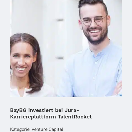
BayBG investiert bei Jura-
Karriereplattform TalentRocket
Kate­go­rie:
Venture Capi­tal