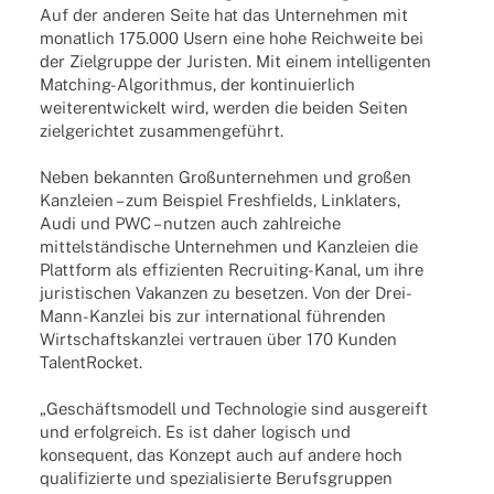
Auf der ande­ren Seite hat das Unter­neh­men mit
monat­lich 175.000 Usern eine hohe Reich­weite bei
der Ziel­gruppe der Juris­ten. Mit einem intel­li­gen­ten
Matching-Algo­ri­th­­mus, der konti­nu­ier­lich
weiter­ent­wi­ckelt wird, werden die beiden Seiten
ziel­ge­rich­tet zusammengeführt.
Neben bekann­ten Groß­un­ter­neh­men und großen
Kanz­leien – zum Beispiel Fresh­fields, Link­la­ters,
Audi und PWC – nutzen auch zahl­rei­che
mittel­stän­di­sche Unter­neh­men und Kanz­leien die
Platt­form als effi­zi­en­ten Recrui­­ting-Kanal, um ihre
juris­ti­schen Vakan­zen zu beset­zen. Von der Drei-
Mann-Kanz­­lei bis zur inter­na­tio­nal führen­den
Wirt­schafts­kanz­lei vertrauen über 170 Kunden
TalentRocket.
„Geschäfts­mo­dell und Tech­no­lo­gie sind ausge­reift
und erfolg­reich. Es ist daher logisch und
konse­quent, das Konzept auch auf andere hoch
quali­fi­zierte und spezia­li­sierte Berufs­grup­pen