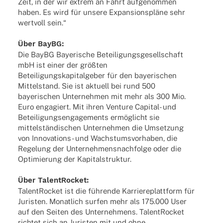
Zeit, in der wir extrem an Fahrt aufge­nom­men
haben. Es wird für unsere Expan­si­ons­pläne sehr
wert­voll sein.“
Über BayBG:
Die BayBG Baye­ri­sche Betei­li­gungs­ge­sell­schaft
mbH ist einer der größ­ten
Betei­li­gungs­ka­pi­tal­ge­ber für den baye­ri­schen
Mittel­stand. Sie ist aktu­ell bei rund 500
baye­ri­schen Unter­neh­men mit mehr als 300 Mio.
Euro enga­giert. Mit ihren Venture Capi­­tal- und
Betei­li­gungs­en­ga­ge­ments ermög­licht sie
mittel­stän­di­schen Unter­neh­men die Umset­zung
von Inno­­va­­ti­ons- und Wachs­tums­vor­ha­ben, die
Rege­lung der Unter­neh­mens­nach­folge oder die
Opti­mie­rung der Kapitalstruktur.
Über Talen­tRo­cket:
Talen­tRo­cket ist die führende Karrie­re­platt­form für
Juris­ten. Monat­lich surfen mehr als 175.000 User
auf den Seiten des Unter­neh­mens. Talen­tRo­cket
rich­tet sich an Juris­ten mit und ohne