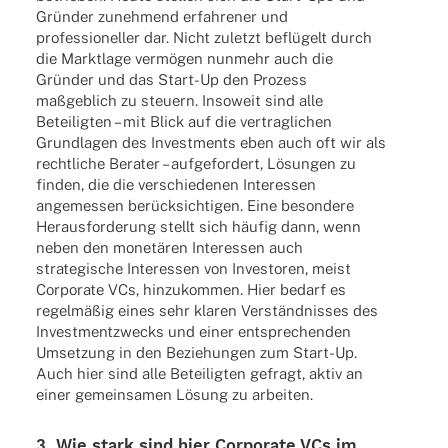
Gründer zuneh­mend erfah­re­ner und
profes­sio­nel­ler dar. Nicht zuletzt beflügelt durch
die Markt­lage vermögen nunmehr auch die
Gründer und das Start-Up den Prozess
maßgeb­lich zu steu­ern. Inso­weit sind alle
Betei­lig­ten – mit Blick auf die vertrag­li­chen
Grund­la­gen des Invest­ments eben auch oft wir als
recht­li­che Bera­ter – aufge­for­dert, Lösungen zu
finden, die die verschie­de­nen Inter­es­sen
ange­mes­sen berücksichtigen. Eine beson­dere
Heraus­for­de­rung stellt sich häufig dann, wenn
neben den monetären Inter­es­sen auch
stra­te­gi­sche Inter­es­sen von Inves­to­ren, meist
Corpo­rate VCs, hinzu­kom­men. Hier bedarf es
regelmäßig eines sehr klaren Verständnisses des
Invest­ment­zwecks und einer entspre­chen­den
Umset­zung in den Bezie­hun­gen zum Start-Up.
Auch hier sind alle Betei­lig­ten gefragt, aktiv an
einer gemein­sa­men Lösung zu arbeiten.
3. Wie stark sind hier Corpo­rate VCs im