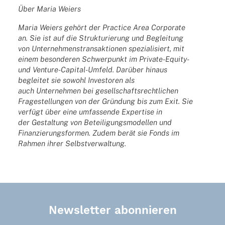
Über Maria Weiers
Maria Weiers gehört der Prac­tice Area Corpo­rate
an.
Sie ist auf die Struk­tu­rie­rung und Beglei­tung
von Unter­neh­mens­trans­ak­tio­nen spezia­li­siert, mit
einem beson­de­ren Schwer­punkt im Private-Equity-
und Venture-Capi­tal-Umfeld. Darüber hinaus
beglei­tet sie sowohl Inves­to­ren als
auch Unter­neh­men bei gesell­schafts­recht­li­chen
Frage­stel­lun­gen von der Grün­dung bis zum Exit. Sie
verfügt über eine umfas­sende Exper­tise in
der Gestal­tung von Betei­li­gungs­mo­del­len und
Finan­zie­rungs­for­men. Zudem berät sie Fonds im
Rahmen ihrer Selbstverwaltung.
Newsletter abonnieren