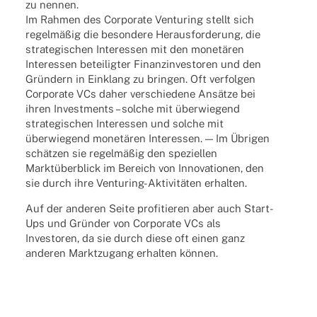
zu nennen.
Im Rahmen des Corpo­rate Ventu­ring stellt sich
regelmäßig die beson­dere Heraus­for­de­rung, die
stra­te­gi­schen Inter­es­sen mit den monetären
Inter­es­sen betei­lig­ter Finanz­in­ves­to­ren und den
Gründern in Einklang zu brin­gen. Oft verfol­gen
Corpo­rate VCs daher verschie­dene Ansätze bei
ihren Invest­ments – solche mit überwiegend
stra­te­gi­schen Inter­es­sen und solche mit
überwiegend monetären Inter­es­sen. — Im Übrigen
schätzen sie regelmäßig den spezi­el­len
Marktüberblick im Bereich von Inno­va­tio­nen, den
sie durch ihre Venturing-Aktivitäten erhalten.
Auf der ande­ren Seite profi­tie­ren aber auch Start-
Ups und Gründer von Corpo­rate VCs als
Inves­to­ren, da sie durch diese oft einen ganz
ande­ren Markt­zu­gang erhal­ten können.