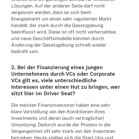
Lösungen. Auf der ande­ren Seite darf nicht
verges­sen werden, dass es sich beim
Ener­gie­markt um einen sehr regu­lier­ten Markt
handelt, der stark durch die Gesetz­ge­bung
beein­flusst wird. Diese ist oft nicht vorher­seh­bar,
und neue Geschäftsmodelle könnten durch
Änderung der Gesetz­ge­bung schnell wieder
bedroht sein.
2. Bei der Finan­zie­rung eines jungen
Unter­neh­mens durch VCs oder Corpo­rate
VCs gilt es, viele unter­schied­li­che
Inter­es­sen unter einen Hut zu brin­gen, wer
sitzt hier im Driver Seat?
Die meis­ten Finanz­in­ves­to­ren haben eine sehr
klare Vorstel­lung von den Kondi­tio­nen ihres
Invest­ments und deren (auch vertrag­li­cher)
Umset­zung. Dadurch wurde der Prozess in der
Vergan­gen­heit oft sehr stark von den Inves­to­ren
betrie­ben. Heute stel­len sich die Start-Ups und