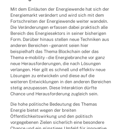
Mit dem Einläuten der Ener­gie­wende hat sich der
Ener­gie­markt verändert und wird sich mit dem
Fort­schrei­ten der Ener­gie­wende weiter wandeln.
Die Veränderungen erfas­sen dabei prak­tisch alle
Bereich des Ener­gie­sek­tors in seiner bishe­ri­gen
Form. Darüber hinaus stel­len neue Tech­ni­ken aus
ande­ren Berei­chen – genannt seien hier
beispiel­haft das Thema Block­chain oder das
Thema e‑mobility – die Ener­gie­bran­che vor ganz
neue Heraus­for­de­run­gen, die nach Lösungen
verlan­gen. Hier gilt es schnell und effek­tiv neue
Lösungen zu entwi­ckeln und diese auf die
weite­ren Entwick­lun­gen in den ande­ren Berei­chen
stetig anzu­pas­sen. Diese Inter­ak­tion dürfte
Chance und Heraus­for­de­rung zugleich sein.
Die hohe poli­ti­sche Bedeu­tung des Themas
Ener­gie bietet wegen der brei­ten
Öffentlichkeitswirkung und den poli­tisch
vorge­ge­be­nen Zielen sicher­lich eine beson­dere
Chance und ein günstiges Umfeld für inno­va­tive