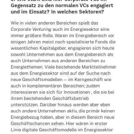
Gegen­satz zu den norma­len VCs enga­giert
und im Einsatz? In welchen Sektoren?
Wie in vielen ande­ren Berei­chen spielt das
Corpo­rate Ventu­ring
auch im Ener­gie­sek­tor eine
immer größere Rolle. Waren im Ener­gie­be­reich vor
eini­gen Jahren meist noch spezia­li­sierte Fonds die
wesent­li­chen Kapi­tal­ge­ber, enga­gie­ren sich heute
sowohl Unter­neh­men aus dem Ener­gie­be­reich als
auch Unter­neh­men aus ande­ren Berei­chen zu
Ener­gie­the­men. Viele bestehende Markt­teil­neh­mer
aus dem Ener­gie­sek­tor sind auf der Suche nach
neue Geschäftsmodellen — im Kerngeschäft wie
auch in komplementären Berei­chen; zudem
inter­es­sie­ren sie sich für Inno­va­tio­nen , die sie bei
ihrem bestehen­den Geschäftsbetrieb
unterstützen. Darüber hinaus werden aber eben
auch andere Unter­neh­men aktiv, die primär keinen
Ener­gie­be­zug haben, aber in diesem Bereich neue
Geschäftschancen sehen. Hier wären in erster
Linie digi­tale Geschäftsmodelle im Ener­gie­sek­tor