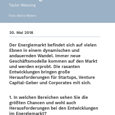
Taylor Wessing
Foto: Maria Weiers
30. Mai 2018
Der Ener­gie­markt befin­det sich auf vielen
Ebnen in einem dyna­mi­schen und
andau­ern­den Wandel. Immer neue
Geschäfts­mo­delle kommen auf den Markt
und werden erprobt. Die rasan­ten
Entwick­lun­gen brin­gen große
Heraus­for­de­run­gen für Start­ups, Venture
Capi­­tal-Geber und Corpo­ra­tes mit sich.
1. In welchen Berei­chen sehen Sie die
größten Chan­cen und wohl auch
Heraus­for­de­run­gen bei den Entwick­lun­gen
im Energiemarkt?