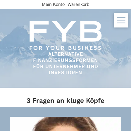
Skip
Mein Konto
Warenkorb
to
content
ALTERNATIVE
FINANZIERUNGSFORMEN
FÜR UNTERNEHMER UND
INVESTOREN
3 Fragen an kluge Köpfe