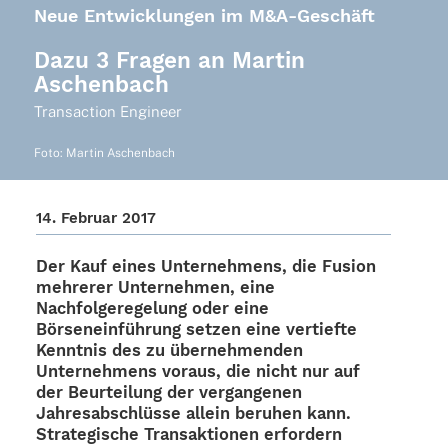
Neue Entwicklungen im M&A‑Geschäft
Dazu 3 Fragen an Martin
Aschenbach
Tran­sac­tion Engineer
Foto: Martin Aschenbach
14. Februar 2017
Der Kauf eines Unter­neh­mens, die Fusion
mehre­rer Unter­neh­men, eine
Nach­fol­ge­re­ge­lung oder eine
Börsen­ein­füh­rung setzen eine vertiefte
Kennt­nis des zu über­neh­men­den
Unter­neh­mens voraus, die nicht nur auf
der Beur­tei­lung der vergan­ge­nen
Jahres­ab­schlüsse allein beru­hen kann.
Stra­te­gi­sche Trans­ak­tio­nen erfor­dern