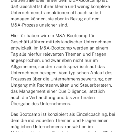
Die zentrale Idee hinter dem M&A‑Bootcamp ist,
daß Geschäfts­füh­rer kleine und wenig komplexe
Unter­neh­mens­trans­ak­tio­nen oft auch selbst
mana­gen können, sie aber in Bezug auf den
M&A‑Prozess unsi­cher sind.
Hier­für haben wir ein M&A‑Bootcamp für
Geschäfts­füh­rer mittel­stän­di­scher Unter­neh­men
entwi­ckelt. Im M&A‑Bootcamp werden an einem
Tag alle hier­für rele­van­ten Themen und Fragen
ange­spro­chen, und zwar eben nicht nur im
Allge­mei­nen, sondern auch spezi­fisch auf das
Unter­neh­men bezo­gen. Vom typi­schen Ablauf des
Prozes­ses über die Unter­neh­mens­be­wer­tung, den
Umgang mit Rechts­an­wäl­ten und Steu­er­be­ra­tern,
das Manage­ment einer Due Dili­gence, letzt­lich
auch die Verhand­lung und bis zur fina­len
Über­gabe des Unternehmens.
Das Boot­camp ist konzi­piert als Einzel­coa­ching, bei
dem die indi­vi­du­el­len Themen und Fragen einer
mögli­chen Unter­neh­mens­trans­ak­tion im