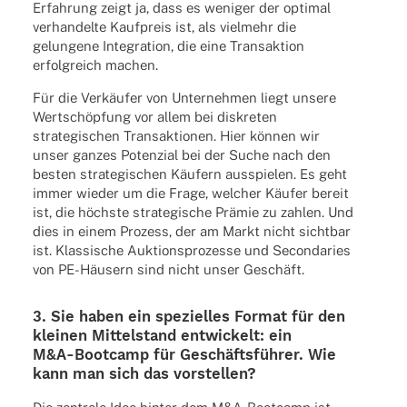
Erfah­rung zeigt ja, dass es weni­ger der opti­mal
verhan­delte Kauf­preis ist, als viel­mehr die
gelun­gene Inte­gra­tion, die eine Trans­ak­tion
erfolg­reich machen.
Für die Verkäu­fer von Unter­neh­men liegt unsere
Wert­schöp­fung vor allem bei diskre­ten
stra­te­gi­schen Trans­ak­tio­nen. Hier können wir
unser ganzes Poten­zial bei der Suche nach den
besten stra­te­gi­schen Käufern ausspie­len. Es geht
immer wieder um die Frage, welcher Käufer bereit
ist, die höchste stra­te­gi­sche Prämie zu zahlen. Und
dies in einem Prozess, der am Markt nicht sicht­bar
ist. Klas­si­sche Aukti­ons­pro­zesse und Secon­da­ries
von PE-Häusern sind nicht unser Geschäft.
3. Sie haben ein spezi­el­les Format für den
klei­nen Mittel­stand entwi­ckelt: ein
M&A‑Bootcamp für Geschäfts­füh­rer. Wie
kann man sich das vorstellen?