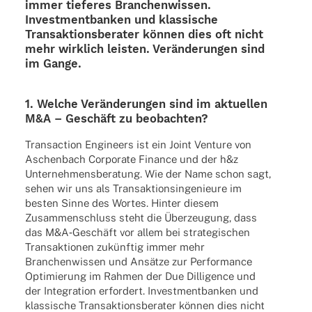
immer tiefe­res Bran­chen­wis­sen.
Invest­ment­ban­ken und klas­si­sche
Trans­ak­ti­ons­be­ra­ter können dies oft nicht
mehr wirk­lich leis­ten. Verän­de­run­gen sind
im Gange.
1. Welche Verän­de­run­gen sind im aktu­el­len
M&A – Geschäft zu beobachten?
Tran­sac­tion Engi­neers ist ein Joint Venture von
Aschen­bach Corpo­rate Finance und der h&z
Unter­neh­mens­be­ra­tung. Wie der Name schon sagt,
sehen wir uns als Trans­ak­ti­ons­in­ge­nieure im
besten Sinne des Wortes. Hinter diesem
Zusam­men­schluss steht die Über­zeu­gung, dass
das M&A‑Geschäft vor allem bei stra­te­gi­schen
Trans­ak­tio­nen zukünf­tig immer mehr
Bran­chen­wis­sen und Ansätze zur Perfor­mance
Opti­mie­rung im Rahmen der Due Dilli­gence und
der Inte­gra­tion erfor­dert. Invest­ment­ban­ken und
klas­si­sche Trans­ak­ti­ons­be­ra­ter können dies nicht