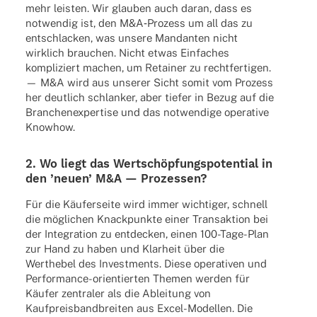
mehr leis­ten. Wir glau­ben auch daran, dass es
notwen­dig ist, den M&A‑Prozess um all das zu
entschla­cken, was unsere Mandan­ten nicht
wirk­lich brau­chen. Nicht etwas Einfa­ches
kompli­ziert machen, um Retai­ner zu recht­fer­ti­gen.
— M&A wird aus unse­rer Sicht somit vom Prozess
her deut­lich schlan­ker, aber tiefer in Bezug auf die
Bran­chen­ex­per­tise und das notwen­dige opera­tive
Knowhow.
2. Wo liegt das Wert­schöp­fungs­po­ten­tial in
den ’neuen’ M&A — Prozessen?
Für die Käufer­seite wird immer wich­ti­ger, schnell
die mögli­chen Knack­punkte einer Trans­ak­tion bei
der Inte­gra­tion zu entde­cken, einen 100-Tage-Plan
zur Hand zu haben und Klar­heit über die
Wert­he­bel des Invest­ments. Diese opera­ti­ven und
Perfor­mance-orien­tier­ten Themen werden für
Käufer zentra­ler als die Ablei­tung von
Kauf­preis­band­brei­ten aus Excel-Model­len. Die