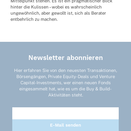
Mittel­punkt stehen. Es ist ein prag­ma­ti­scher Blick
hinter die Kulis­sen – wobei es wahr­schein­lich
unge­wöhn­lich, aber gewollt ist, sich als Bera­ter
entbehr­lich zu machen.
Newsletter abonnieren
Hier erfahren Sie von den neuesten Transaktionen,
Börsengängen, Private Equity-Deals und Venture
Capital-Investments, wer einen neuen Fonds
eingesammelt hat, wie es um die Buy & Build-
Aktivitäten steht.