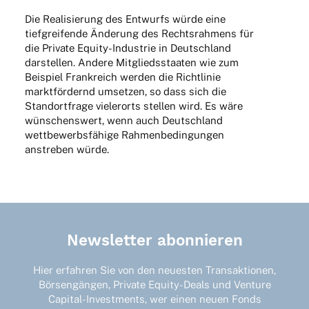
Die Reali­sie­rung des Entwurfs würde eine
tief­grei­fende Ände­rung des Rechts­rah­mens für
die Private Equity-Indus­trie in Deutsch­land
darstel­len. Andere Mitglieds­staa­ten wie zum
Beispiel Frank­reich werden die Richt­li­nie
markt­för­dernd umset­zen, so dass sich die
Stand­ort­frage vieler­orts stel­len wird. Es wäre
wünschens­wert, wenn auch Deutsch­land
wett­be­werbs­fä­hige Rahmen­be­din­gun­gen
anstre­ben würde.
Newsletter abonnieren
Hier erfahren Sie von den neuesten Transaktionen,
Börsengängen, Private Equity-Deals und Venture
Capital-Investments, wer einen neuen Fonds