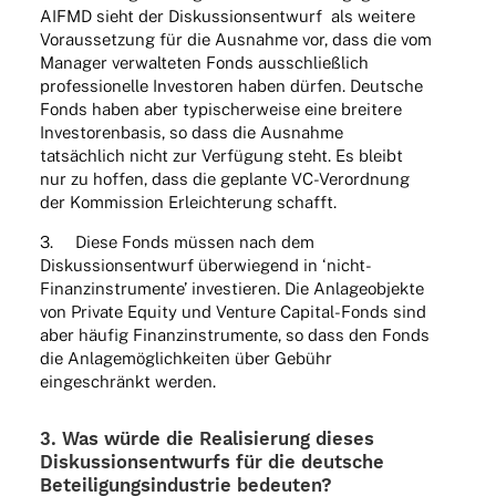
AIFMD sieht der Diskus­si­ons­ent­wurf als weitere
Voraus­set­zung für die Ausnahme vor, dass die vom
Mana­ger verwal­te­ten Fonds ausschließ­lich
profes­sio­nelle Inves­to­ren haben dürfen. Deut­sche
Fonds haben aber typi­scher­weise eine brei­tere
Inves­to­ren­ba­sis, so dass die Ausnahme
tatsäch­lich nicht zur Verfü­gung steht. Es bleibt
nur zu hoffen, dass die geplante VC-Verord­nung
der Kommis­sion Erleich­te­rung schafft.
3. Diese Fonds müssen nach dem
Diskus­si­ons­ent­wurf über­wie­gend in ‘nicht-
Finanz­in­stru­mente’ inves­tie­ren. Die Anla­ge­ob­jekte
von Private Equity und Venture Capi­tal-Fonds sind
aber häufig Finanz­in­stru­mente, so dass den Fonds
die Anla­ge­mög­lich­kei­ten über Gebühr
einge­schränkt werden.
3. Was würde die Reali­sie­rung dieses
Diskus­si­ons­ent­wurfs für die deut­sche
Betei­li­gungs­in­dus­trie bedeuten?