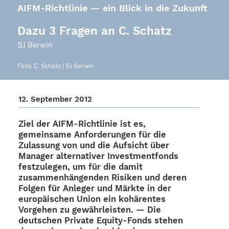
AIFM-Richtlinie — ein Blick in die Zukunft
Dazu 3 Fragen an C. Schatz
SJ Berwin
Foto: C. Schatz | SJ Berwin
12. Septem­ber 2012
Ziel der AIFM-Rich­t­­li­­nie ist es,
gemein­same Anfor­de­run­gen für die
Zulas­sung von und die Aufsicht über
Mana­ger alter­na­ti­ver Invest­ment­fonds
fest­zu­le­gen, um für die damit
zusam­men­hän­gen­den Risi­ken und deren
Folgen für Anle­ger und Märkte in der
euro­päi­schen Union ein kohä­ren­tes
Vorge­hen zu gewähr­leis­ten. — Die
deut­schen Private Equity-Fonds stehen