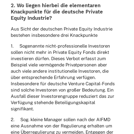
2. Wo liegen hier­bei die elemen­ta­ren
Knack­punkte für die deut­sche Private
Equity Industrie?
Aus Sicht der deut­schen Private Equity Indus­trie
bestehen insbe­son­dere drei Knackpunkte
1. Soge­nannte nicht-profes­sio­nelle Inves­to­ren
sollen nicht mehr in Private Equity Fonds direkt
inves­tie­ren dürfen. Dieses Verbot erfasst zum
Beispiel viele vermö­gende Privat­per­so­nen aber
auch viele andere insti­tu­tio­nelle Inves­to­ren, die
über entspre­chende Erfah­rung verfü­gen.
Insbe­son­dere für deut­sche Venture Capi­tal-Fonds
sind solche Inves­to­ren von großer Bedeu­tung. Ein
Ausfall dieser Inves­to­ren­gruppe redu­ziert das zur
Verfü­gung stehende Betei­li­gungs­ka­pi­tal
signifikant.
2. Sog. kleine Mana­ger sollen nach der AIFMD
eine Ausnahme von der Regu­lie­rung erhal­ten um
eine Über­re­gu­lie­rung zu vermei­den. Entge­gen der