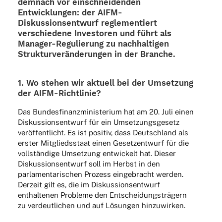
demnach vor einschnei­den­den
Entwick­lun­gen: der AIFM-
Diskus­­si­ons­en­t­­wurf regle­men­tiert
verschie­dene Inves­to­ren und führt als
Mana­­ger-Regu­­lie­rung zu nach­hal­ti­gen
Struk­tur­ver­än­de­run­gen in der Branche.
1. Wo stehen wir aktu­ell bei der Umset­zung
der AIFM-Richtlinie?
Das Bundes­fi­nanz­mi­nis­te­rium hat am 20. Juli einen
Diskus­si­ons­ent­wurf für ein Umset­zungs­ge­setz
veröf­fent­licht. Es ist posi­tiv, dass Deutsch­land als
erster Mitglieds­staat einen Gesetz­ent­wurf für die
voll­stän­dige Umset­zung entwi­ckelt hat. Dieser
Diskus­si­ons­ent­wurf soll im Herbst in den
parla­men­ta­ri­schen Prozess einge­bracht werden.
Derzeit gilt es, die im Diskus­si­ons­ent­wurf
enthal­te­nen Probleme den Entschei­dungs­trä­gern
zu verdeut­li­chen und auf Lösun­gen hinzuwirken.