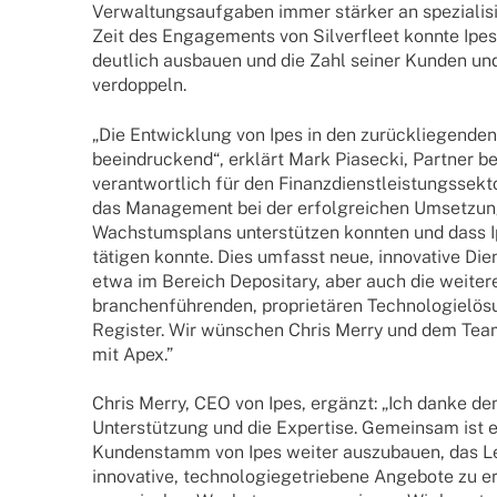
Verwal­tungs­auf­ga­ben immer stär­ker an spezia­li­s
Zeit des Enga­ge­ments von Silver­fleet konnte Ipe
deut­lich ausbauen und die Zahl seiner Kunden und 
verdoppeln.
„Die Entwick­lung von Ipes in den zurück­lie­gen­den
beein­dru­ckend“, erklärt Mark Pias­e­cki, Part­ner be
verant­wort­lich für den Finanz­dienst­leis­tungs­sek­
das Manage­ment bei der erfolg­rei­chen Umset­zun
Wachs­tums­plans unter­stüt­zen konn­ten und dass Ipe
täti­gen konnte. Dies umfasst neue, inno­va­tive Dien
etwa im Bereich Depo­si­tary, aber auch die weiter
bran­chen­füh­ren­den, proprie­tä­ren Tech­no­lo­gie­lö
Regis­ter. Wir wünschen Chris Merry und dem Team
mit Apex.”
Chris Merry, CEO von Ipes, ergänzt: „Ich danke dem
Unter­stüt­zung und die Exper­tise. Gemein­sam ist 
Kunden­stamm von Ipes weiter auszu­bauen, das Leis
inno­va­tive, tech­no­lo­gie­ge­trie­bene Ange­bote zu 