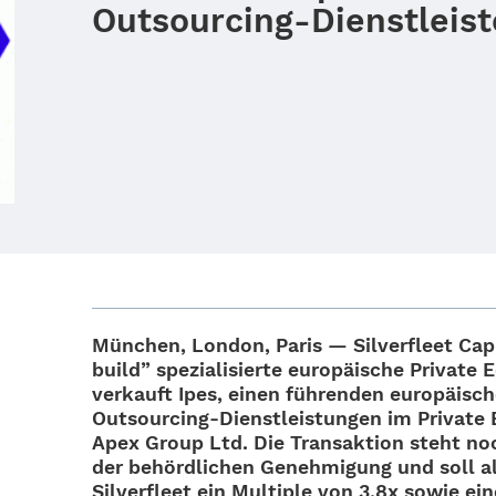
Outsourcing-Dienstleist
München, London, Paris —
Silver­fleet Capi
build” spezia­li­sierte euro­päi­sche Private 
verkauft
Ipes
, einen führen­den euro­päi­sc
Outsour­cing-Diens­t­­leis­­tun­­gen im Privat
Apex Group
Ltd. Die Trans­ak­tion steht n
der behörd­li­chen Geneh­mi­gung und soll a
Silver­fleet ein
Multi­ple von 3,8x
sowie eine