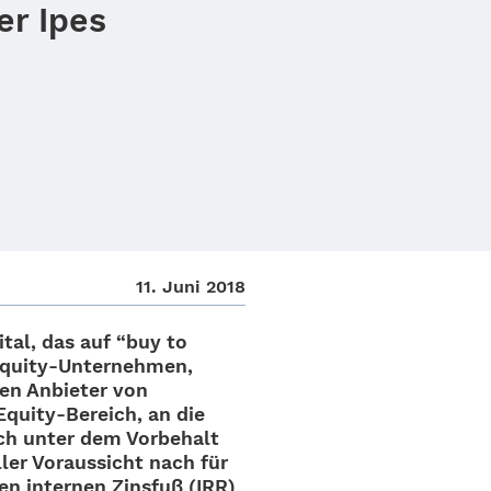
er Ipes
11. Juni 2018
­tal
, das auf “buy to
Equity-Unter­­neh­­men,
hen Anbie­ter von
e Equity-Bereich, an die
och unter dem Vorbe­halt
ller Voraus­sicht nach für
n inter­nen Zins­fuß (IRR)