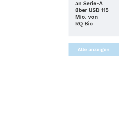
an Serie‑A
über USD 115
Mio. von
RQ Bio
Alle anzei­gen