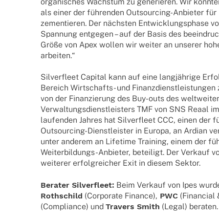
orga­ni­sches Wachs­tum zu gene­rie­ren. Wir konn­ten 
als einer der führen­den Outsour­cing-Anbie­­ter für
zemen­tie­ren. Der nächs­ten Entwick­lungs­phase vo
Span­nung entge­gen – auf der Basis des beein­dru
Größe von Apex wollen wir weiter an unse­rer hohen
arbeiten.“
Silver­fleet Capi­tal kann auf eine lang­jäh­rige Erfo
Bereich Wirt­­schafts- und Finanz­dienst­leis­tun­gen
von der Finan­zie­rung des Buy-outs des welt­wei­
Verwal­tungs­dienst­leis­ters TMF von SNS Reaal i
laufen­den Jahres hat Silver­fleet CCC, einen der f
Outsour­cing-Diens­t­­leis­­ter in Europa, an Ardian ver
unter ande­rem an Life­time Trai­ning, einem der füh
Weiter­­bil­­dungs-Anbie­­ter, betei­ligt. Der Verkauf v
weite­rer erfolg­rei­cher Exit in diesem Sektor.
Bera­ter Silver­fleet:
Beim Verkauf von Ipes wurde S
Roth­schild
(Corpo­rate Finance),
PWC
(Finan­cial
(Compli­ance) und
Travers Smith
(Legal) beraten.