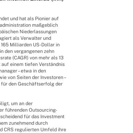
­det und hat als Pionier auf
­mi­nis­tra­tion maßgeb­lich
­päi­schen Nieder­las­sun­gen
giert als Verwal­ter und
 165 Milli­ar­den US-Dollar in
 in den vergan­ge­nen zehn
ums­rate (CAGR) von mehr als 13
 auf einem tiefen Verständ­nis
ma­na­ger – etwa in den
ie von Seiten der Inves­to­ren –
en für den Geschäfts­er­folg der
­ligt, um an der
er führen­den Outsour­cing-
tschei­dend für das Invest­ment
inem zuneh­mend durch
 CRS regu­lier­ten Umfeld ihre