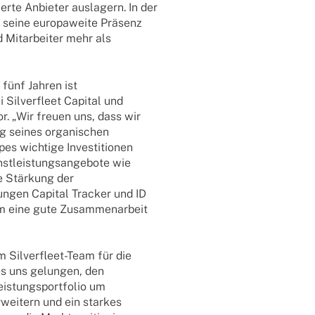
ierte Anbie­ter ausla­gern. In der
s seine euro­pa­weite Präsenz
Mitar­bei­ter mehr als
 fünf Jahren ist
i Silver­fleet Capi­tal und
tor. „Wir freuen uns, dass wir
g seines orga­ni­schen
s wich­tige Inves­ti­tio­nen
st­leis­tungs­an­ge­bote wie
e Stär­kung der
­sun­gen Capi­tal Tracker und ID
 eine gute Zusam­men­ar­beit
 Silver­­fleet-Team für die
es uns gelun­gen, den
­tungs­port­fo­lio um
erwei­tern und ein star­kes