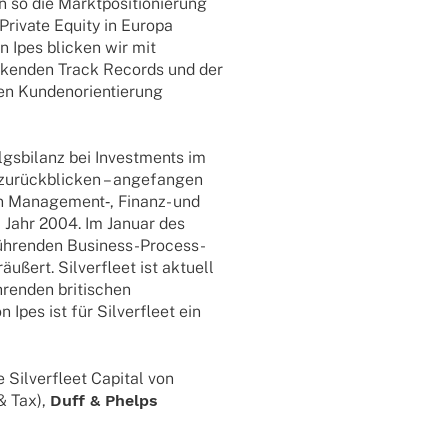
so die Markt­po­si­tio­nie­rung
 Private Equity in Europa
n Ipes blicken wir mit
­cken­den Track Records und der
 Kunden­ori­en­tie­rung
lgs­bi­lanz bei Invest­ments im
 zurück­bli­cken – ange­fan­gen
ten Management‑, Finanz- und
m Jahr 2004. Im Januar des
ühren­den Busi­­ness-Process-
äu­ßert. Silver­fleet ist aktu­ell
ren­den briti­schen
on Ipes ist für Silver­fleet ein
ilver­fleet Capi­tal von
 & Tax),
Duff & Phelps