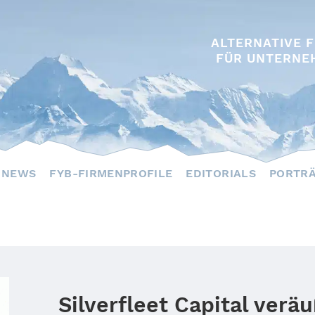
ALTERNATIVE 
FÜR UNTERNE
NEWS
FYB-FIRMENPROFILE
EDITORIALS
PORTR
Silverfleet Capital verä