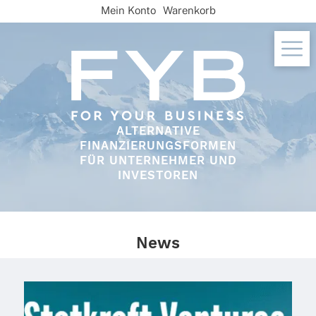
Skip
Mein Konto
Warenkorb
to
content
ALTERNATIVE
FINANZIERUNGSFORMEN
FÜR UNTERNEHMER UND
INVESTOREN
News