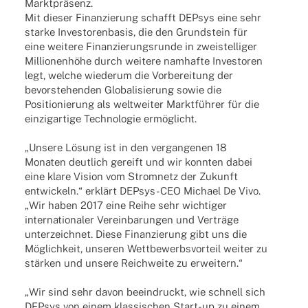
Marktpräsenz.
Mit dieser Finan­zie­rung schafft DEPsys eine sehr
starke Inves­to­ren­ba­sis, die den Grund­stein für
eine weitere Finan­zie­rungs­runde in zwei­stel­li­ger
Millio­nen­höhe durch weitere namhafte Inves­to­ren
legt, welche wiederum die Vorbe­rei­tung der
bevor­ste­hen­den Globa­li­sie­rung sowie die
Posi­tio­nie­rung als welt­wei­ter Markt­füh­rer für die
einzig­ar­tige Tech­no­lo­gie ermöglicht.
„Unsere Lösung ist in den vergan­ge­nen 18
Mona­ten deut­lich gereift und wir konn­ten dabei
eine klare Vision vom Strom­netz der Zukunft
entwi­ckeln.“ erklärt DEPsys-CEO Michael De Vivo.
„Wir haben 2017 eine Reihe sehr wich­ti­ger
inter­na­tio­na­ler Verein­ba­run­gen und Verträge
unter­zeich­net. Diese Finan­zie­rung gibt uns die
Möglich­keit, unse­ren Wett­be­werbs­vor­teil weiter zu
stär­ken und unsere Reich­weite zu erweitern.“
„Wir sind sehr davon beein­druckt, wie schnell sich
DEPsys von einem klas­si­schen Start-up zu einem