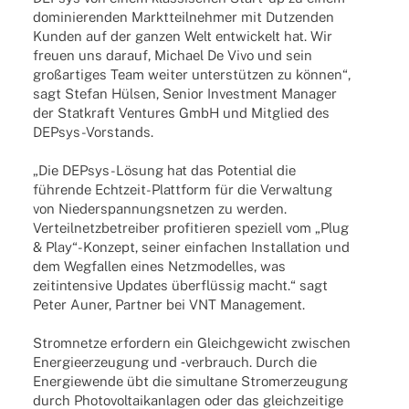
domi­nie­ren­den Markt­teil­neh­mer mit Dutzen­den
Kunden auf der ganzen Welt entwi­ckelt hat. Wir
freuen uns darauf, Michael De Vivo und sein
groß­ar­ti­ges Team weiter unter­stüt­zen zu können“,
sagt Stefan Hülsen, Senior Invest­ment Mana­ger
der Stat­kraft Ventures GmbH und Mitglied des
DEPsys-Vorstands.
„Die DEPsys-Lösung hat das Poten­tial die
führende Echt­­zeit-Plat­t­­form für die Verwal­tung
von Nieder­span­nungs­net­zen zu werden.
Verteil­netz­be­trei­ber profi­tie­ren spezi­ell vom „Plug
& Play“-Konzept, seiner einfa­chen Instal­la­tion und
dem Wegfal­len eines Netz­mo­del­les, was
zeit­in­ten­sive Updates über­flüs­sig macht.“ sagt
Peter Auner, Part­ner bei VNT Management.
Strom­netze erfor­dern ein Gleich­ge­wicht zwischen
Ener­gie­er­zeu­gung und ‑verbrauch. Durch die
Ener­gie­wende übt die simul­tane Strom­erzeu­gung
durch Photo­vol­ta­ik­an­la­gen oder das gleich­zei­tige