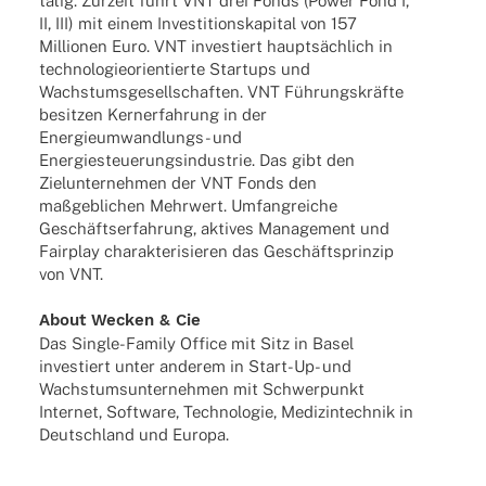
tätig. Zurzeit führt VNT drei Fonds (Power Fond I,
II, III) mit einem Inves­ti­ti­ons­ka­pi­tal von 157
Millio­nen Euro. VNT inves­tiert haupt­säch­lich in
tech­no­lo­gie­ori­en­tierte Start­ups und
Wachs­tums­ge­sell­schaf­ten. VNT Führungs­kräfte
besit­zen Kern­er­fah­rung in der
Ener­­gie­um­­wan­d­­lungs- und
Ener­gie­steue­rungs­in­dus­trie. Das gibt den
Ziel­un­ter­neh­men der VNT Fonds den
maßgeb­li­chen Mehr­wert. Umfang­rei­che
Geschäfts­er­fah­rung, akti­ves Manage­ment und
Fair­play charak­te­ri­sie­ren das Geschäfts­prin­zip
von VNT.
About Wecken & Cie
Das Single-Family Office mit Sitz in Basel
inves­tiert unter ande­rem in Start-Up- und
Wachs­tums­un­ter­neh­men mit Schwer­punkt
Inter­net, Soft­ware, Tech­no­lo­gie, Medi­zin­tech­nik in
Deutsch­land und Europa.