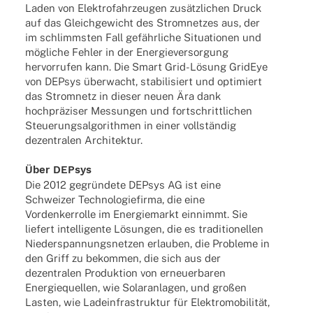
Laden von Elek­tro­fahr­zeu­gen zusätz­li­chen Druck
auf das Gleich­ge­wicht des Strom­net­zes aus, der
im schlimms­ten Fall gefähr­li­che Situa­tio­nen und
mögli­che Fehler in der Ener­gie­ver­sor­gung
hervor­ru­fen kann. Die Smart Grid-Lösung GridEye
von DEPsys über­wacht, stabi­li­siert und opti­miert
das Strom­netz in dieser neuen Ära dank
hoch­prä­zi­ser Messun­gen und fort­schritt­li­chen
Steue­rungs­al­go­rith­men in einer voll­stän­dig
dezen­tra­len Architektur.
Über DEPsys
Die 2012 gegrün­dete DEPsys AG ist eine
Schwei­zer Tech­no­lo­gie­firma, die eine
Vorden­ker­rolle im Ener­gie­markt einnimmt. Sie
liefert intel­li­gente Lösun­gen, die es tradi­tio­nel­len
Nieder­span­nungs­net­zen erlau­ben, die Probleme in
den Griff zu bekom­men, die sich aus der
dezen­tra­len Produk­tion von erneu­er­ba­ren
Ener­gie­quel­len, wie Solar­an­la­gen, und großen
Lasten, wie Lade­infra­struk­tur für Elek­tro­mo­bi­li­tät,