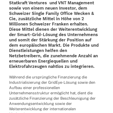
Stat­kraft Ventures
und
VNT Manage­ment
sowie von einem neuen Inves­tor, dem
Schwei­zer Single
Family Office Wecken &
Cie
, zusätz­li­che Mittel in Höhe von 2
Millio­nen Schwei­zer Fran­ken erhal­ten.
Diese Mittel dienen der Weiter­ent­wick­lung
der Smart-Grid-Lösung des Unter­neh­mens
und somit der Stär­kung der Posi­tion auf
dem euro­päi­schen Markt. Die Produkte und
Dienst­leis­tun­gen helfen den
Netz­be­trei­bern, die zuneh­mende Anzahl an
erneu­er­ba­ren Ener­gie­quel­len und
Elek­tro­fahr­zeu­gen naht­los zu integrieren.
Während die ursprüng­li­che Finan­zie­rung die
Indus­tria­li­sie­rung der GridEye-Lösung sowie den
Aufbau einer profes­sio­nel­len
Unter­neh­mens­struk­tur ermög­licht hat, dient die
zusätz­li­che Finan­zie­rung der Beschleu­ni­gung der
Anwen­dungs­ent­wick­lung sowie der
Weiter­ent­wick­lung der inter­na­tio­na­len