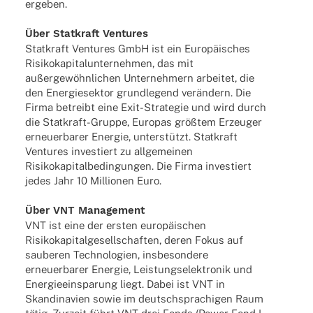
ergeben.
Über Stat­kraft Ventures
Stat­kraft Ventures GmbH ist ein Euro­päi­sches
Risi­ko­ka­pi­tal­un­ter­neh­men, das mit
außer­ge­wöhn­li­chen Unter­neh­mern arbei­tet, die
den Ener­gie­sek­tor grund­le­gend verän­dern. Die
Firma betreibt eine Exit-Stra­­te­­gie und wird durch
die Stat­­kraft-Gruppe, Euro­pas größ­tem Erzeu­ger
erneu­er­ba­rer Ener­gie, unter­stützt. Stat­kraft
Ventures inves­tiert zu allge­mei­nen
Risi­ko­ka­pi­tal­be­din­gun­gen. Die Firma inves­tiert
jedes Jahr 10 Millio­nen Euro.
Über VNT Management
VNT ist eine der ersten euro­päi­schen
Risi­ko­ka­pi­tal­ge­sell­schaf­ten, deren Fokus auf
saube­ren Tech­no­lo­gien, insbe­son­dere
erneu­er­ba­rer Ener­gie, Leis­tungs­elek­tro­nik und
Ener­gie­ein­spa­rung liegt. Dabei ist VNT in
Skan­di­na­vien sowie im deutsch­spra­chi­gen Raum