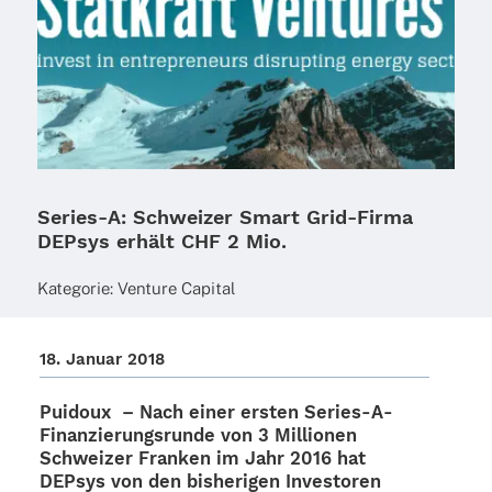
Series‑A: Schweizer Smart Grid-Firma
DEPsys erhält CHF 2 Mio.
Kate­go­rie:
Venture Capi­tal
18. Januar 2018
Puidoux – Nach einer ersten Series-A-
Finan­­zie­rungs­­runde von 3 Millio­nen
Schwei­zer Fran­ken im Jahr 2016 hat
DEPsys
von den bishe­ri­gen Inves­to­ren