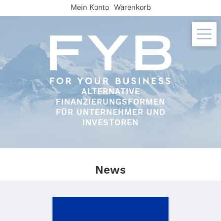
Skip
Mein Konto
Warenkorb
to
content
ALTERNATIVE
FINANZIERUNGSFORMEN
FÜR UNTERNEHMER UND
INVESTOREN
News