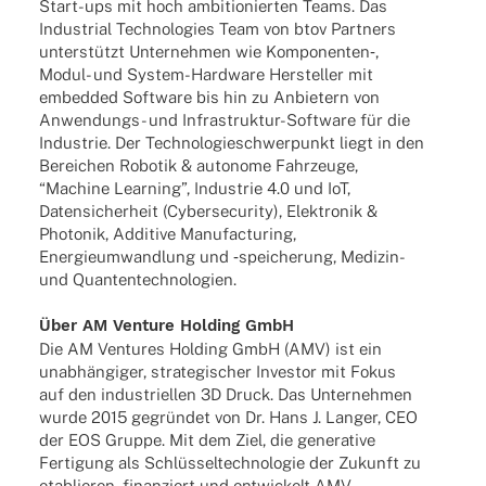
Start-ups mit hoch ambi­tio­nier­ten Teams. Das
Indus­trial Tech­no­lo­gies Team von btov Part­ners
unter­stützt Unter­neh­men wie Komponenten‑,
Modul- und System-Hard­­ware Herstel­ler mit
embedded Soft­ware bis hin zu Anbie­tern von
Anwen­­dungs- und Infra­­struk­­tur-Soft­­ware für die
Indus­trie. Der Tech­no­lo­gie­schwer­punkt liegt in den
Berei­chen Robo­tik & auto­nome Fahr­zeuge,
“Machine Lear­ning”, Indus­trie 4.0 und IoT,
Daten­si­cher­heit (Cyber­se­cu­rity), Elek­tro­nik &
Photo­nik, Addi­tive Manu­fac­tu­ring,
Ener­gie­um­wand­lung und ‑spei­che­rung, Medi­­zin-
und Quantentechnologien.
Über AM Venture Holding GmbH
Die AM Ventures Holding GmbH (AMV) ist ein
unab­hän­gi­ger, stra­te­gi­scher Inves­tor mit Fokus
auf den indus­tri­el­len 3D Druck. Das Unter­neh­men
wurde 2015 gegrün­det von Dr. Hans J. Langer, CEO
der EOS Gruppe. Mit dem Ziel, die gene­ra­tive
Ferti­gung als Schlüs­sel­tech­no­lo­gie der Zukunft zu
etablie­ren, finan­ziert und entwi­ckelt AMV