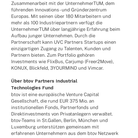
Zusam­men­ar­beit mit der Unter­neh­mer­TUM, dem
führen­den Inno­­va­­ti­ons- und Grün­der­zen­trum
Euro­pas. Mit seinen über 180 Mitar­bei­tern und
mehr als 100 Indus­trie­part­nern verfügt die
Unter­neh­mer­TUM über lang­jäh­rige Erfah­rung beim
Aufbau junger Unter­neh­men. Durch die
Part­ner­schaft kann UVC Part­ners Start­ups einen
einzig­ar­ti­gen Zugang zu Talen­ten, Kunden und
Part­nern bieten. Zum Port­fo­lio gehö­ren
Invest­ments wie Flix­Bus, Carjump (Freer2Move),
KONUX, Blick­feld, 3YOURMIND und Vimcar.
Über btov Part­ners Indus­trial
Tech­no­lo­gies Fund
btov ist eine euro­päi­sche Venture Capi­tal
Gesell­schaft, die rund EUR 375 Mio. an
insti­tu­tio­nel­len Fonds, Part­ner­fonds und
Direkt­in­vest­ments von Privat­an­le­gern verwal­tet.
btov-Teams in St.Gallen, Berlin, München und
Luxem­burg unter­stüt­zen gemein­sam mit
erfah­re­nen Unter­neh­mern aus dem btov Netz­werk