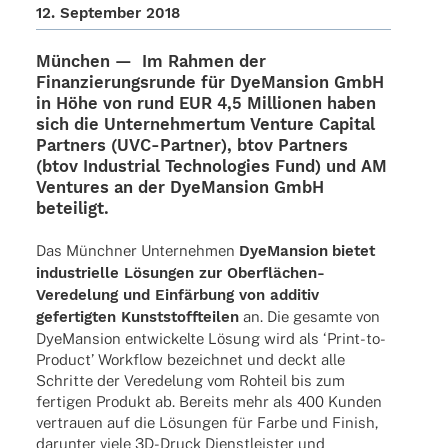
12. Septem­ber 2018
München — Im Rahmen der
Finan­zie­rungs­runde für
DyeM­an­sion
GmbH
in Höhe von rund
EUR 4,5 Millio­nen
haben
sich die
Unter­neh­mer­tum Venture Capi­tal
Part­ners
(UVC-Part­­ner),
btov Part­ners
(btov Indus­trial Tech­no­lo­gies Fund) und
AM
Ventures
an der DyeM­an­sion GmbH
beteiligt.
Das Münch­ner Unter­neh­men
DyeM­an­sion
bietet
indus­tri­elle Lösun­gen zur Ober­flä­chen-
Verede­­lung und Einfär­bung von addi­tiv
gefer­tig­ten Kunst­stoff­tei­len
an. Die gesamte von
DyeM­an­sion entwi­ckelte Lösung wird als ‘Print-to-
Product’ Work­flow bezeich­net und deckt alle
Schritte der Verede­lung vom Rohteil bis zum
ferti­gen Produkt ab. Bereits mehr als 400 Kunden
vertrauen auf die Lösun­gen für Farbe und Finish,
darun­ter viele 3D-Druck Dienst­leis­ter und