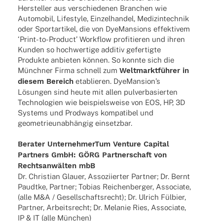
Herstel­ler aus verschie­de­nen Bran­chen wie
Auto­mo­bil, Life­style, Einzel­han­del, Medi­zin­tech­nik
oder Sport­ar­ti­kel, die von DyeM­an­si­ons effek­ti­vem
‘Print-to-Product’ Work­flow profi­tie­ren und ihren
Kunden so hoch­wer­tige addi­tiv gefer­tigte
Produkte anbie­ten können. So konnte sich die
Münch­ner Firma schnell zum
Welt­markt­füh­rer in
diesem Bereich
etablie­ren. DyeMansion’s
Lösun­gen sind heute mit allen pulver­ba­sier­ten
Tech­no­lo­gien wie beispiels­weise von EOS, HP, 3D
Systems und Prod­ways kompa­ti­bel und
geome­trie­un­ab­hän­gig einsetzbar.
Bera­ter Unter­neh­mer­Tum Venture Capi­tal
Part­ners GmbH: GÖRG Part­ner­schaft von
Rechts­an­wäl­ten mbB
Dr. Chris­tian Glauer, Asso­zi­ier­ter Part­ner; Dr. Bernt
Paudtke, Part­ner; Tobias Reichen­ber­ger, Asso­ciate,
(alle M&A / Gesell­schafts­recht); Dr. Ulrich Fülbier,
Part­ner, Arbeits­recht; Dr. Mela­nie Ries, Asso­ciate,
IP & IT (alle München)