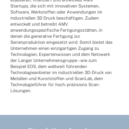
Start­ups, die sich mit inno­va­ti­ven Syste­men,
Soft­ware, Werk­stof­fen oder Anwen­dun­gen im
indus­tri­el­len 3D Druck beschäf­ti­gen. Zudem
entwi­ckelt und betreibt AMV
anwen­dungs­spe­zi­fi­sche Ferti­gungs­stät­ten, in
denen die gene­ra­tive Ferti­gung zur
Seri­en­pro­duk­tion einge­setzt wird. Somit bietet das
Unter­neh­men einen einzig­ar­ti­gen Zugang zu
Tech­no­lo­gien, Exper­ten­wis­sen und dem Netz­werk
der Langer Unter­neh­mens­gruppe – wie zum
Beispiel EOS, dem welt­weit führen­den
Tech­no­lo­gie­an­bie­ter im indus­tri­el­len 3D-Druck von
Metal­len und Kunst­stof­fen und Scan­Lab, dem
Tech­no­lo­gie­füh­rer für hoch-präzi­­si­ons Scan-
Lösungen.