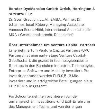
Bera­ter DyeM­an­sion GmbH: Orrick, Herring­ton &
Sutcliffe LLP
Dr. Sven Greu­lich, LL.M., EMBA, Part­ner; Dr.
Johan­nes Josef Rüberg, Mana­ging Asso­ciate;
Vanessa Sousa Höhl, Inter­na­tio­nal Asso­ciate (alle
M&A / Gesell­schafts­recht, Düsseldorf)
Über Unter­neh­mer­Tum Venture Capi­tal Partners
Unter­neh­mer­tum Venture Capi­tal Part­ners (UVC
Part­ners) ist eine early-stage Venture Capi­­tal-
Gesel­l­­schaft, die gezielt in tech­no­lo­gie­ba­sierte
Start­ups in den Berei­chen Indus­trial Tech­no­lo­gies,
Enter­prise Soft­ware und Mobi­lity inves­tiert. Pro
Inves­ti­ti­ons­runde werden EUR 0,5 – 3 Mio.
inves­tiert und in erfolg­rei­che Betei­li­gun­gen bis zu
EUR 12 Mio. insgesamt.
Port­fo­lio­un­ter­neh­men profi­tie­ren von der
umfang­rei­chen Inves­­ti­­ti­ons- und Exit-Erfah­rung
des Manage­ment Teams und von der engen