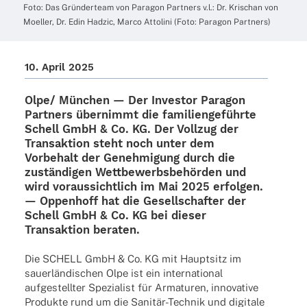
Foto: Das Grün­der­team von Para­gon Part­ners v.l.: Dr. Krischan von
Moel­ler, Dr. Edin Hadzic, Marco Atto­lini (Foto: Para­gon Partners)
10. April 2025
Olpe/ München — Der Inves­tor Para­gon
Part­ners über­nimmt die fami­li­en­ge­führte
Schell GmbH & Co. KG. Der Voll­zug der
Trans­ak­tion steht noch unter dem
Vorbe­halt der Geneh­mi­gung durch die
zustän­di­gen Wett­be­werbs­be­hör­den und
wird voraus­sicht­lich im Mai 2025 erfol­gen.
— Oppen­hoff hat die Gesell­schaf­ter der
Schell GmbH & Co. KG bei dieser
Trans­ak­tion beraten.
Die SCHELL GmbH & Co. KG mit Haupt­sitz im
sauer­län­di­schen Olpe ist ein inter­na­tio­nal
aufge­stell­ter Spezia­list für Arma­tu­ren, inno­va­tive
Produkte rund um die Sani­­tär-Tech­­nik und digi­tale