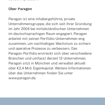
Über Para­gon
Para­gon ist eine inha­ber­ge­führte, private
Unter­neh­mens­gruppe, die sich seit ihrer Grün­dung
im Jahr 2004 bei mittel­stän­di­schen Unter­neh­men
im deutsch­spra­chi­gen Raum enga­giert. Para­gon
arbei­tet mit seinen Port­­fo­­lio-Unter­­neh­­men eng
zusam­men, um nach­hal­ti­ges Wachs­tum zu sichern
und opera­tive Prozesse zu verbes­sern. Das
Para­­gon-Port­­fo­­lio erstreckt sich über verschie­dene
Bran­chen und umfasst derzeit 12 Unter­neh­men.
Para­gon sitzt in München und verwal­tet aktu­ell
über €2,4 Mrd. Eigen­ka­pi­tal. Weitere Infor­ma­tio­nen
über das Unter­neh­men finden Sie unter
www.paragon.de
.