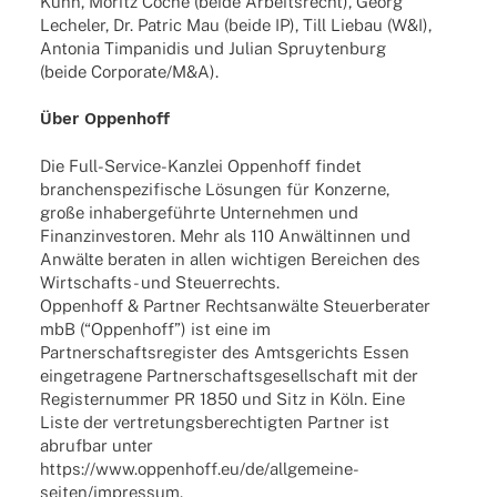
Kuhn, Moritz Coché (beide Arbeits­recht), Georg
Leche­ler, Dr. Patric Mau (beide IP), Till Liebau (W&I),
Anto­nia Timpa­ni­dis und Julian Spruy­ten­burg
(beide Corporate/M&A).
Über Oppen­hoff
Die Full-Service-Kanz­­lei Oppen­hoff findet
bran­chen­spe­zi­fi­sche Lösun­gen für Konzerne,
große inha­ber­ge­führte Unter­neh­men und
Finanz­in­ves­to­ren. Mehr als 110 Anwäl­tin­nen und
Anwälte bera­ten in allen wich­ti­gen Berei­chen des
Wirt­­schafts- und Steuerrechts.
Oppen­hoff & Part­ner Rechts­an­wälte Steu­er­be­ra­ter
mbB (“Oppen­hoff”) ist eine im
Part­ner­schafts­re­gis­ter des Amts­ge­richts Essen
einge­tra­gene Part­ner­schafts­ge­sell­schaft mit der
Regis­ter­num­mer PR 1850 und Sitz in Köln. Eine
Liste der vertre­tungs­be­rech­tig­ten Part­ner ist
abruf­bar unter
https://www.oppenhoff.eu/de/allgemeine-
seiten/impressum.