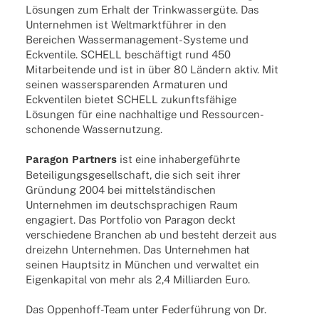
Lösun­gen zum Erhalt der Trink­was­ser­güte. Das
Unter­neh­men ist Welt­markt­füh­rer in den
Berei­chen Wasser­­ma­­na­ge­­ment-Systeme und
Eckven­tile. SCHELL beschäf­tigt rund 450
Mitar­bei­tende und ist in über 80 Ländern aktiv. Mit
seinen wasser­spa­ren­den Arma­tu­ren und
Eckven­ti­len bietet SCHELL zukunfts­fä­hige
Lösun­gen für eine nach­hal­tige und Ressour­cen-
scho­­nende Wassernutzung.
Para­gon Part­ners
ist eine inha­ber­ge­führte
Betei­li­gungs­ge­sell­schaft, die sich seit ihrer
Grün­dung 2004 bei mittel­stän­di­schen
Unter­neh­men im deutsch­spra­chi­gen Raum
enga­giert. Das Port­fo­lio von Para­gon deckt
verschie­dene Bran­chen ab und besteht derzeit aus
drei­zehn Unter­neh­men. Das Unter­neh­men hat
seinen Haupt­sitz in München und verwal­tet ein
Eigen­ka­pi­tal von mehr als 2,4 Milli­ar­den Euro.
Das Oppen­­hoff-Team unter Feder­füh­rung von Dr.