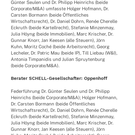
Günter Seulen und Dr. Phil­ipp Hein­richs (beide
Corporate/M&A) umfasste Holger Hofmann, Dr.
Cars­ten Bormann (beide Öffent­li­ches
Wirt­schafts­recht), Dr. Daniel Dohrn, Renée Cherelle
Eckruth (beide Kartell­recht), Stefa­nie Minzen­may,
Julia Höyng (beide Immo­bi­lien), Marc Krischer, Dr.
Gunnar Knorr, Jan Keesen (alle Steu­ern), Jörn
Kuhn, Moritz Coché (beide Arbeits­recht), Georg
Leche­ler, Dr. Patric Mau (beide IP), Till Liebau (W&I),
Anto­nia Timpa­ni­dis und Julian Spruy­ten­burg
(beide Corporate/M&A).
Bera­ter SCHELL-Gesel­l­­schaf­­ter: Oppenhoff
Feder­füh­rung Dr. Günter Seulen und Dr. Phil­ipp
Hein­richs (beide Corporate/M&A); Holger Hofmann,
Dr. Cars­ten Bormann (beide Öffent­li­ches
Wirt­schafts­recht), Dr. Daniel Dohrn, Renée Cherelle
Eckruth (beide Kartell­recht), Stefa­nie Minzen­may,
Julia Höyng (beide Immo­bi­lien), Marc Krischer, Dr.
Gunnar Knorr, Jan Keesen (alle Steu­ern), Jörn