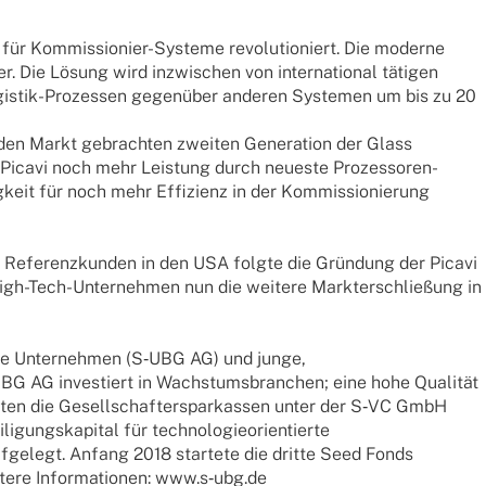
t für Kommis­sio­nier-Systeme revo­lu­tio­niert. Die moderne
r. Die Lösung wird inzwi­schen von inter­na­tio­nal täti­gen
ogis­tik-Prozes­sen gegen­über ande­ren Syste­men um bis zu 20
 den Markt gebrach­ten zwei­ten Gene­ra­tion der Glass
 Picavi noch mehr Leis­tung durch neueste Prozes­so­ren-
­keit für noch mehr Effi­zi­enz in der Kommis­sio­nie­rung
ten Refe­renz­kun­den in den USA folgte die Grün­dung der Picavi
 High-Tech-Unter­neh­men nun die weitere Markt­er­schlie­ßung in
sche Unter­neh­men (S‑UBG AG) und junge,
UBG AG inves­tiert in Wachs­tums­bran­chen; eine hohe Quali­tät
­de­ten die Gesell­schaf­ter­spar­kas­sen unter der S‑VC GmbH
s­ka­pi­tal für tech­no­lo­gie­ori­en­tierte
fge­legt. Anfang 2018 star­tete die dritte Seed Fonds
tere Infor­ma­tio­nen: www.s‑ubg.de