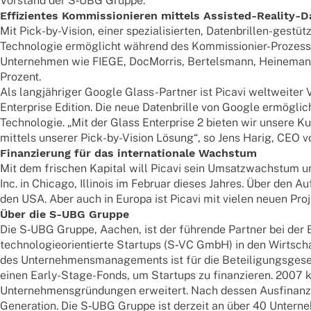
Vorstand der S‑UBG Gruppe.
Effi­zi­en­tes Kommis­sio­nie­ren mittels Assisted-Reality-D
Mit Pick-by-Vision, einer spezia­li­sier­ten, Daten­bril­len-gest
Tech­no­lo­gie ermög­licht während des Kommis­sio­nier-Prozes­ses
Unter­neh­men wie FIEGE, DocMor­ris, Bertels­mann, Heine­mann 
Prozent.
Als lang­jäh­ri­ger Google Glass-Part­ner ist Picavi welt­wei­t
Enter­prise Edition. Die neue Daten­brille von Google ermög­l
Tech­no­lo­gie. „Mit der Glass Enter­prise 2 bieten wir unsere Ku
mittels unse­rer Pick-by-Vision Lösung“, so Jens Harig, CEO vo
Finan­zie­rung für das inter­na­tio­nale Wachstum
Mit dem frischen Kapi­tal will Picavi sein Umsatz­wachs­tum und 
Inc. in Chicago, Illi­nois im Februar dieses Jahres. Über den Au
den USA. Aber auch in Europa ist Picavi mit vielen neuen Pr
Über die S‑UBG Gruppe
Die S‑UBG Gruppe, Aachen, ist der führende Part­ner bei der Ber
tech­no­lo­gie­ori­en­tierte Start­ups (S‑VC GmbH) in den Wirt­
des Unter­neh­mens­ma­nage­ments ist für die Betei­li­gungs­ge­sel
einen Early-Stage-Fonds, um Start­ups zu finan­zie­ren. 2007 kam
Unter­neh­mens­grün­dun­gen erwei­tert. Nach dessen Ausfi­nan
Gene­ra­tion. Die S‑UBG Gruppe ist derzeit an über 40 Unter­neh