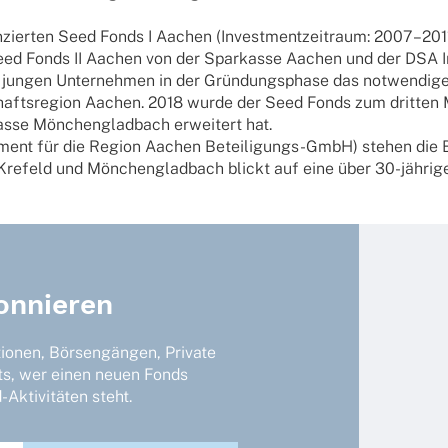
zier­ten Seed Fonds I Aachen (Invest­ment­zeit­raum: 2007–2011
 Fonds II Aachen von der Spar­kasse Aachen und der DSA In
 jungen Unter­neh­men in der Grün­dungs­phase das notwen­dige 
rt­schafts­re­gion Aachen. 2018 wurde der Seed Fonds zum drit­t
kasse Mönchen­glad­bach erwei­tert hat.
ent für die Region Aachen Betei­li­gungs-GmbH) stehen die Be
Krefeld und Mönchen­glad­bach blickt auf eine über 30-jährige E
onnieren
tionen, Börsengängen, Private
ts, wer einen neuen Fonds
Aktivitäten steht.