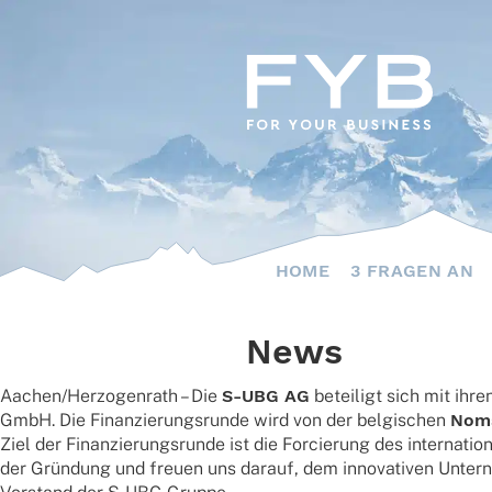
Skip
to
content
HOME
3 FRAGEN AN
News
Aachen/Herzogenrath – Die
S‑UBG AG
betei­ligt sich mit ihr
GmbH. Die Finan­zie­rungs­runde wird von der belgi­schen
Noma
Ziel der Finan­zie­rungs­runde ist die Forcie­rung des inter­na­
der Grün­dung und freuen uns darauf, dem inno­va­ti­ven Unter­