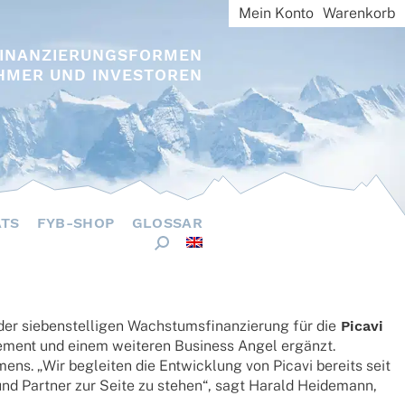
Mein Konto
Warenkorb
FINANZIERUNGSFORMEN
HMER UND INVESTOREN
ÄTS
FYB-SHOP
GLOSSAR
 sieben­stel­li­gen Wachs­tums­fi­nan­zie­rung für die
Picavi
­ment und einem weite­ren Busi­ness Angel ergänzt.
­mens. „Wir beglei­ten die Entwick­lung von Picavi bereits seit
und Part­ner zur Seite zu stehen“, sagt Harald Heide­mann,