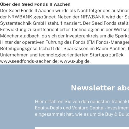
Über den Seed Fonds II Aachen
Der Seed Fonds II Aachen wurde als Nach­fol­ger des ausfi­nan­
der NRW.BANK gegrün­det. Neben der NRW.BANK wird der Seed
System­tech­nik GmbH steht, finan­ziert. Der Seed Fonds stellt
Entwick­lung zukunfts­ori­en­tier­ter Tech­no­lo­gien in der Wi
Mönchen­glad­bach, da sich der Inves­to­ren­kreis um die Spar­
Hinter der opera­ti­ven Führung des Fonds (FM Fonds-Manage­m
Betei­li­gungs­ge­sell­schaft der Spar­kas­sen im Raum Aachen, 
Unter­neh­men und tech­no­lo­gie­ori­en­tier­ten Start­ups zurück.
www.seedfonds-aachen.de; www.s‑ubg.de.
Newsletter ab
Hier erfahren Sie von den neuesten Transak
Equity-Deals und Venture Capital-Investmen
eingesammelt hat, wie es um die Buy & Build-