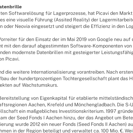
atenbrille
ütz­ten Soft­ware­lö­sung für Lager­pro­zesse, hat Picavi den Mark
 eine visu­elle Führung (Assi­ted Reality) der Lager­mit­ar­bei­te
oder Neovia einge­setzt und stei­gert die Effi­zi­enz in den L
er Vorrei­ter für den Einsatz der im Mai 2019 von Google neu auf
icht mit den darauf abge­stimm­ten Soft­ware-Kompo­nen­ten von
nden modernste Daten­bril­len mit gestei­ger­ter Leis­tungs­fä­hig
n Picavi.
die weitere Inter­na­tio­na­li­sie­rung voran­trei­ben. Nach ers
fbau der hundert­pro­zen­ti­gen Toch­ter­ge­sell­schaft plant das
ojek­ten auf Wachstumskurs.
eit­stel­lung von Eigen­ka­pi­tal für etablierte mittel­stän­di­
schafts­re­gio­nen Aachen, Krefeld und Mönchen­glad­bach. Die S‑
l­schaft ein maßgeb­li­ches Inves­ti­ti­ons­kri­te­rium. 1997 grün
 der Seed Fonds I Aachen hinzu, der das Ange­bot um Betei­li­gung
­zie­rung wurde 2012 ein neuer Fonds (Seed Fonds II Aachen) au
­men in der Region betei­ligt und verwal­tet ca. 100 Mio. €. Wei