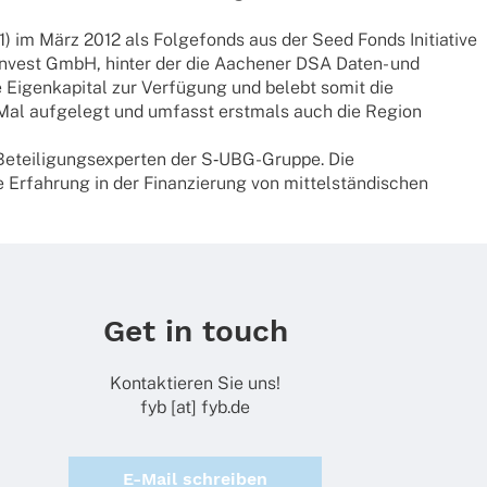
) im März 2012 als Folge­fonds aus der Seed Fonds Initia­tive
vest GmbH, hinter der die Aache­ner DSA Daten- und
Eigen­ka­pi­tal zur Verfü­gung und belebt somit die
en Mal aufge­legt und umfasst erst­mals auch die Region
tei­li­gungs­exper­ten der S‑UBG-Gruppe. Die
rfah­rung in der Finan­zie­rung von mittel­stän­di­schen
Get in touch
Kontaktieren Sie uns!
fyb [at] fyb.de
E-Mail schreiben