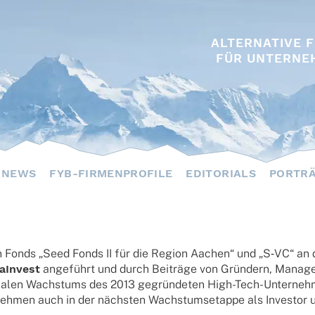
ALTERNATIVE 
FÜR UNTERNE
NEWS
FYB-FIRMENPROFILE
EDITORIALS
PORTR
en Fonds „Seed Fonds II für die Region Aachen“ und „S‑VC“ an der
­In­vest
ange­führt und durch Beiträge von Grün­dern, Manage
tio­na­len Wachs­tums des 2013 gegrün­de­ten High-Tech-Unter­neh
neh­men auch in der nächs­ten Wachs­tums­etappe als Inves­tor 