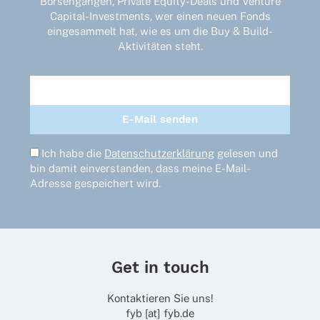
Börsengängen, Private Equity-Deals und Venture
auf
Capital-Investments, wer einen neuen Fonds
der
eingesammelt hat, wie es um die Buy & Build-
Produktseite
Aktivitäten steht.
gewählt
werden
Ich habe die
Datenschutzerklärung
gelesen und
bin damit einverstanden, dass meine E-Mail-
Adresse gespeichert wird.
Get in touch
Kontaktieren Sie uns!
fyb [at] fyb.de