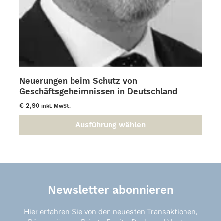
Neuerungen beim Schutz von
Geschäftsgeheimnissen in Deutschland
€
2,90
inkl. MwSt.
Ausführung wählen
Dieses
Produkt
weist
mehrere
Varianten
auf.
Newsletter abonnieren
Die
Optionen
Hier erfahren Sie von den neuesten Transaktionen,
können