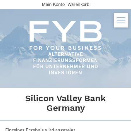
Skip
Mein Konto
Warenkorb
to
content
ALTERNATIVE
FINANZIERUNGSFORMEN
FÜR UNTERNEHMER UND
INVESTOREN
Silicon Valley Bank
Germany
Einzelnes Ergebnis wird angezeigt