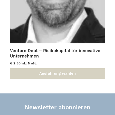
Venture Debt – Risikokapital für innovative
Unternehmen
€
2,90
inkl. MwSt.
Ausführung wählen
Dieses
Produkt
weist
mehrere
Varianten
auf.
Newsletter abonnieren
Die
Optionen